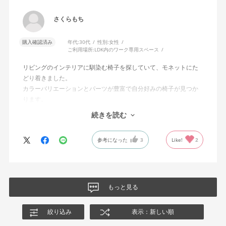
さくらもち
購入確認済み
年代:
30代
性別:
女性
ご利用場所:
LDK内のワーク専用スペース
リビングのインテリアに馴染む椅子を探していて、モネットにた
どり着きました。
カラーバリエーションとパーツが豊富で自分好みの椅子が見つか
ります。
オフィスチェアにしては比較的コンパクトで家に置くのに最適で
続きを読む
した、座り心地も良く大変気に入っています。
今回どうしても欲しい色の組み合わせがあったので固定肘の物を
参考になった
3
Like!
2
購入しましたが、欲を言えば稼働肘バージョンもバイカラーなど
のバリエーションがあったら嬉しかったなと思います。
商品はとても良いもので、大変満足しています。
もっと見る
絞り込み
表示：新しい順