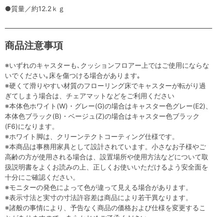
●質量／約12.2ｋｇ
商品注意事項
※いずれのキャスターも､クッションフロアー上ではご使用にならな
いでください｡床を傷つける場合があります｡
※硬くて滑りやすい材質のフローリング床でキャスターが転がり過
ぎてしまう場合は、チェアマットなどをご利用ください
※本体色ホワイト(W)・グレー(G)の場合はキャスター色グレー(E2)、
本体色ブラック(B)・ベージュ(Z)の場合はキャスター色ブラック
(F6)になります。
※ホワイト脚は、クリーンテクトコーティング仕様です。
※本商品は事務用家具として設計されています。小さなお子様やご
高齢の方が使用される場合は、設置場所や使用方法などについて取
扱説明書をよくお読みの上、正しくお使いいただけるよう安全面を
十分にご確認ください。
※モニターの発色によって色が違って見える場合があります。
※表示寸法と実寸の寸法許容差は商品により若干異なります。
※諸般の事情により、予告なく商品の価格および仕様を変更するこ