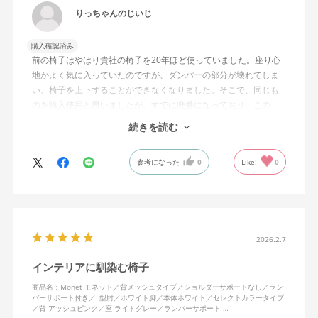
りっちゃんのじいじ
購入確認済み
前の椅子はやはり貴社の椅子を20年ほど使っていました。座り心
地かよく気に入っていたのですが、ダンパーの部分が壊れてしま
い、椅子を上下することができなくなりました。そこで、同じも
のを購入使用と思いましたが、すでに廃番になっており、この
MonEtを購入しました。やや固めの椅子ですが、使っているうち
続きを読む
になじんでくるのではと思っています。フローリング床で使って
いますが、ややキャスターがよく動きすぎるのが難点でしょう
参考になった
0
Like!
0
か。
2026.2.7
インテリアに馴染む椅子
商品名：Monet モネット／背メッシュタイプ／ショルダーサポートなし／ラン
バーサポート付き／L型肘／ホワイト脚／本体ホワイト／セレクトカラータイプ
／背 アッシュピンク／座 ライトグレー／ランバーサポート …