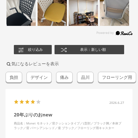
絞り込み
表示：新しい順
気になるレビューを表示
負担
デザイン
痛み
品川
フローリング用
2026.6.27
20年ぶりのおnew
商品名：Monet モネット／背クッションタイプ／L型肘／ブラック脚／本体ブ
ラック／背 パーシアンレッド／座 ブラック／フローリング用キャスター