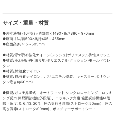
サイズ・重量・材質
●外寸法/幅710×奥行(脚部除く)490×高さ880～970mm
●座面寸法/幅500×奥行405～455mm
●座面高さ/415～505mm
●材質/背:(背枠)強化ナイロン(メッシュ)ポリエステル弾性メッシュ
●材質/座:(座板)PP(張り地)ポリエステル(クッション)モールドウレ
タン
●材質/肘:強化ナイロン
●材質/脚:強化ナイロン、ポリエステル塗装、キャスター:ポリウレ
タン巻き(φ60mm)
●機能/ガス圧昇降式、オートフィット シンクロロッキング、ロッキ
ング反力 簡易調節機能(5段階)、ロッキング角度 範囲調節機能(4段
階・角度: 0､6､13､20°)、座の奥行き調節(ストローク:50mm)、座の
高さ調節(ストローク:90mm)、ポスチャーサポートシート