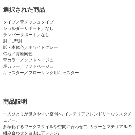
選択された商品
タイプ／背メッシュタイプ
ショルダーサポート／なし
ランバーサポート／なし
肘／L型肘
脚・本体色／ホワイトグレー
張地／背座同色
背カラー／ソフトベージュ
座カラー／ソフトベージュ
キャスター／フローリング用キャスター
商品説明
一人ひとりが働きやすい空間へ｡インテリアフレンドリーなタスクチ
ェアー。
多様化するワークスタイルや空間に合わせて､カラーとマテリアルの
組み合わせを自由にアレンジ｡