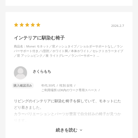
2026.2.7
インテリアに馴染む椅子
商品名：Monet モネット／背メッシュタイプ／ショルダーサポートなし／ラン
バーサポート付き／L型肘／ホワイト脚／本体ホワイト／セレクトカラータイプ
／背 アッシュピンク／座 ライトグレー／ランバーサポート …
さくらもち
購入確認済み
年代:
30代
性別:
女性
ご利用場所:
LDK内のワーク専用スペース
リビングのインテリアに馴染む椅子を探していて、モネットにた
どり着きました。
カラーバリエーションとパーツが豊富で自分好みの椅子が見つか
ります。
オフィスチェアにしては比較的コンパクトで家に置くのに最適で
続きを読む
した、座り心地も良く大変気に入っています。