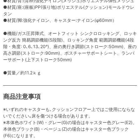
●材質/背:(背枠)強化ナイロン(メッシュ)ポリエステル弾性メッシュ
●材質/座:(座板)PP(張り地)ポリエステル(クッション)モールドウレ
タン
●材質/脚:強化ナイロン、キャスター:ナイロン(φ60mm）
●機能/ガス圧昇降式、オートフィット シンクロロッキング、ロッキ
ング反力 簡易調節機能(5段階)、ロッキング角度 範囲調節機能(4段
階・角度: 0､6､13､20°)、座の奥行き調節(ストローク:50mm)、座の
高さ調節(ストローク:90mm)、ポスチャーサポートシート、ランバ
ーサポート(上下ストローク50mm)
●質量／約11.2ｋｇ
商品注意事項
※いずれのキャスターも､クッションフロアー上ではご使用にならな
いでください｡床を傷つける場合があります。
※本体色ホワイト(W)・グレー(G)の場合はキャスター色グレー(E2)、
本体色ブラック(B)・ベージュ(Z)の場合はキャスター色ブラック
(F6)になります。