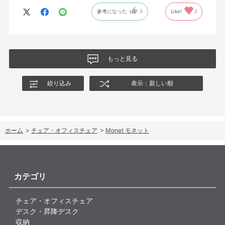
今回どうしても欲しい色の組み合わせがあったので固定肘の物を
参考になった
3
Like!
2
購入しましたが、欲を言えば稼働肘バージョンもバイカラーなど
のバリエーションがあったら嬉しかったなと思います。
商品はとても良いもので、大変満足しています。
もっと見る
絞り込み
表示：新しい順
ホーム
>
チェア・オフィスチェア
>
Monet モネット
カテゴリ
チェア・オフィスチェア
デスク・昇降デスク
収納