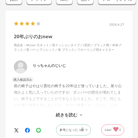
2026.6.27
20年ぶりのおnew
商品名：Monet モネット／背クッションタイプ／L型肘／ブラック脚／本体ブ
ラック／背 パーシアンレッド／座 ブラック／フローリング用キャスター
りっちゃんのじいじ
購入確認済み
前の椅子はやはり貴社の椅子を20年ほど使っていました。座り心
地かよく気に入っていたのですが、ダンパーの部分が壊れてしま
い、椅子を上下することができなくなりました。そこで、同じも
のを購入使用と思いましたが、すでに廃番になっており、この
MonEtを購入しました。やや固めの椅子ですが、使っているうち
続きを読む
になじんでくるのではと思っています。フローリング床で使って
いますが、ややキャスターがよく動きすぎるのが難点でしょう
参考になった
0
Like!
0
か。