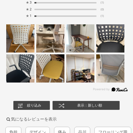
★
3
(1)
★
2
(0)
★
1
(1)
絞り込み
表示：新しい順
気になるレビューを表示
負担
デザイン
痛み
品川
フローリング用