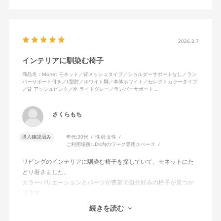
2026.2.7
インテリアに馴染む椅子
商品名：Monet モネット／背メッシュタイプ／ショルダーサポートなし／ラン
バーサポート付き／L型肘／ホワイト脚／本体ホワイト／セレクトカラータイプ
／背 アッシュピンク／座 ライトグレー／ランバーサポート …
さくらもち
購入確認済み
年代:
30代
性別:
女性
ご利用場所:
LDK内のワーク専用スペース
リビングのインテリアに馴染む椅子を探していて、モネットにた
どり着きました。
カラーバリエーションとパーツが豊富で自分好みの椅子が見つか
ります。
オフィスチェアにしては比較的コンパクトで家に置くのに最適で
続きを読む
した、座り心地も良く大変気に入っています。