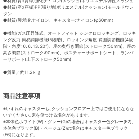
●材質/背:(背枠)強化ナイロン(メッシュ)ポリエステル弾性メッシュ
●材質/座:(座板)PP(張り地)ポリエステル(クッション)モールドウレ
タン
●材質/脚:強化ナイロン、キャスター:ナイロン(φ60mm）
●機能/ガス圧昇降式、オートフィット シンクロロッキング、ロッキ
ング反力 簡易調節機能(5段階)、ロッキング角度 範囲調節機能(4段
階・角度: 0､6､13､20°)、座の奥行き調節(ストローク:50mm)、座の
高さ調節(ストローク:90mm)、ポスチャーサポートシート、ランバ
ーサポート(上下ストローク50mm)
●質量／約11.2ｋｇ
商品注意事項
※いずれのキャスターも､クッションフロアー上ではご使用にならな
いでください｡床を傷つける場合があります。
※本体色ホワイト(W)・グレー(G)の場合はキャスター色グレー(E2)、
本体色ブラック(B)・ベージュ(Z)の場合はキャスター色ブラック
(F6)になります。