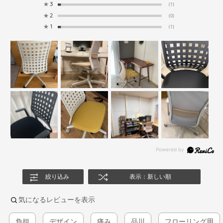
★
3
(1)
★
2
(0)
★
1
(1)
絞り込み
表示：新しい順
気になるレビューを表示
負担
デザイン
痛み
品川
フローリング用