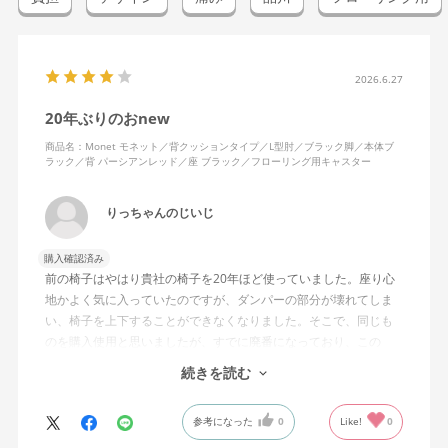
2026.6.27
20年ぶりのおnew
商品名：Monet モネット／背クッションタイプ／L型肘／ブラック脚／本体ブ
ラック／背 パーシアンレッド／座 ブラック／フローリング用キャスター
りっちゃんのじいじ
購入確認済み
前の椅子はやはり貴社の椅子を20年ほど使っていました。座り心
地かよく気に入っていたのですが、ダンパーの部分が壊れてしま
い、椅子を上下することができなくなりました。そこで、同じも
のを購入使用と思いましたが、すでに廃番になっており、この
MonEtを購入しました。やや固めの椅子ですが、使っているうち
続きを読む
になじんでくるのではと思っています。フローリング床で使って
いますが、ややキャスターがよく動きすぎるのが難点でしょう
参考になった
0
Like!
0
か。