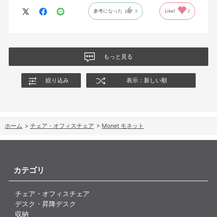
今回どうしても欲しい色の組み合わせがあったので固定肘の物を
参考になった
3
Like!
2
購入しましたが、欲を言えば稼働肘バージョンもバイカラーなど
のバリエーションがあったら嬉しかったなと思います。
商品はとても良いもので、大変満足しています。
もっと見る
絞り込み
表示：新しい順
ホーム
>
チェア・オフィスチェア
>
Monet モネット
カテゴリ
チェア・オフィスチェア
デスク・昇降デスク
収納