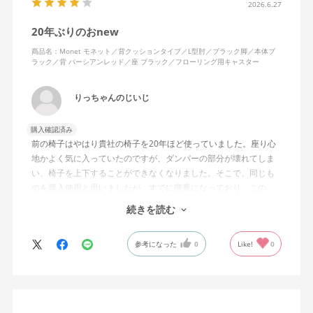
2026.6.27
20年ぶりのおnew
商品名：Monet モネット／背クッションタイプ／L型肘／ブラック脚／本体ブ
ラック／背 パーシアンレッド／座 ブラック／フローリング用キャスター
りっちゃんのじいじ
購入確認済み
前の椅子はやはり貴社の椅子を20年ほど使っていました。座り心
地かよく気に入っていたのですが、ダンパーの部分が壊れてしま
い、椅子を上下することができなくなりました。そこで、同じも
のを購入使用と思いましたが、すでに廃番になっており、この
MonEtを購入しました。やや固めの椅子ですが、使っているうち
続きを読む
になじんでくるのではと思っています。フローリング床で使って
いますが、ややキャスターがよく動きすぎるのが難点でしょう
参考になった
0
Like!
0
か。