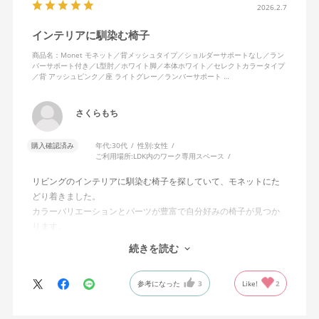
2026.2.7
インテリアに馴染む椅子
商品名：Monet モネット／背メッシュタイプ／ショルダーサポートなし／ラン
バーサポート付き／L型肘／ホワイト脚／本体ホワイト／セレクトカラータイプ
／背 アッシュピンク／座 ライトグレー／ランバーサポート …
さくらもち
購入確認済み
年代:
30代
性別:
女性
ご利用場所:
LDK内のワーク専用スペース
リビングのインテリアに馴染む椅子を探していて、モネットにた
どり着きました。
カラーバリエーションとパーツが豊富で自分好みの椅子が見つか
ります。
オフィスチェアにしては比較的コンパクトで家に置くのに最適で
続きを読む
した、座り心地も良く大変気に入っています。
今回どうしても欲しい色の組み合わせがあったので固定肘の物を
参考になった
3
Like!
2
購入しましたが、欲を言えば稼働肘バージョンもバイカラーなど
のバリエーションがあったら嬉しかったなと思います。
商品はとても良いもので、大変満足しています。