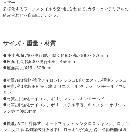
ェアー。
多様化するワークスタイルや空間に合わせて､カラーとマテリアルの
組み合わせを自由にアレンジ｡
サイズ・重量・材質
●外寸法/幅710×奥行(脚部除く)490×高さ880～970mm
●座面寸法/幅500×奥行405～455mm
●座面高さ/415～505mm
●材質/背:(背枠)強化ナイロン(メッシュ)ポリエステル弾性メッシュ
●材質/座:(座板)PP(張り地)ポリエステル(クッション)モールドウレ
タン
●材質/肘:強化ナイロン、ポリウレタンスキンモールド
●材質/脚:強化ナイロン、ポリエステル塗装、キャスター:ポリウレ
タン巻き(φ60mm)
●機能/ガス圧昇降式、オートフィット シンクロロッキング、ロッキ
ング反力 簡易調節機能(5段階)、ロッキング角度 範囲調節機能(4段