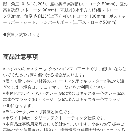
階・角度: 0､6､13､20°)、座の奥行き調節(ストローク:50mm)、座の
高さ調節(ストローク:90mm)、可動肘((水平方向)前後ストロー
ク:73mm、角度:内側23°(上下方向)ストローク:100mm)、ポスチャ
ーサポートシート、ランバーサポート(上下ストローク50mm)
●質量／約13.4ｋｇ
商品注意事項
※いずれのキャスターも､クッションフロアー上ではご使用にならな
いでください｡床を傷つける場合があります｡
※硬くて滑りやすい材質のフローリング床でキャスターが転がり過
ぎてしまう場合は、チェアマットなどをご利用ください
※本体色ホワイト(W)・グレー(G)の場合はキャスター色グレー(E2)、
本体色ブラック(B)・ベージュ(Z)の場合はキャスター色ブラック
(F6)になります。
※ランバーサポートは背座と同色です。
※ホワイト脚は、クリーンテクトコーティング仕様です。
※本商品は事務用家具として設計されています。小さなお子様やご
高齢の方が使用される場合は、設置場所や使用方法などについて取