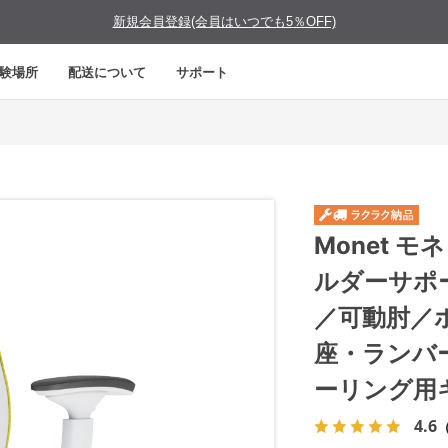
新規会員登録(会員はいつでも5％OFF)
験場所
配送について
サポート
Monet 
ルダーサポ
／可動肘／
座・ランバ
ーリング用
4.6