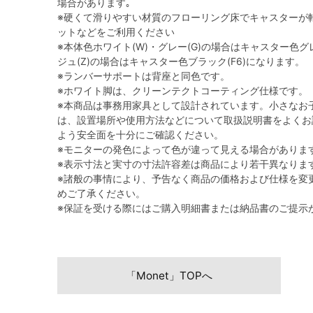
場合があります｡
※硬くて滑りやすい材質のフローリング床でキャスターが
ットなどをご利用ください
※本体色ホワイト(W)・グレー(G)の場合はキャスター色グレ
ジュ(Z)の場合はキャスター色ブラック(F6)になります。
※ランバーサポートは背座と同色です。
※ホワイト脚は、クリーンテクトコーティング仕様です。
※本商品は事務用家具として設計されています。小さなお
は、設置場所や使用方法などについて取扱説明書をよくお
よう安全面を十分にご確認ください。
※モニターの発色によって色が違って見える場合がありま
※表示寸法と実寸の寸法許容差は商品により若干異なりま
※諸般の事情により、予告なく商品の価格および仕様を変
めご了承ください。
※保証を受ける際にはご購入明細書または納品書のご提示
「Monet」TOPへ