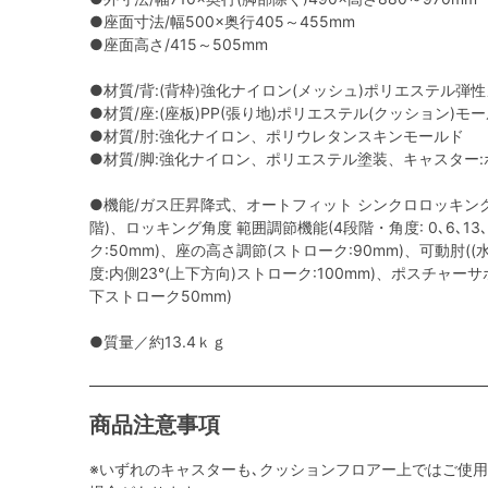
●座面寸法/幅500×奥行405～455mm
●座面高さ/415～505mm
●材質/背:(背枠)強化ナイロン(メッシュ)ポリエステル弾
●材質/座:(座板)PP(張り地)ポリエステル(クッション)モ
●材質/肘:強化ナイロン、ポリウレタンスキンモールド
●材質/脚:強化ナイロン、ポリエステル塗装、キャスター:ポ
●機能/ガス圧昇降式、オートフィット シンクロロッキング
階)、ロッキング角度 範囲調節機能(4段階・角度: 0､6､13
ク:50mm)、座の高さ調節(ストローク:90mm)、可動肘(
度:内側23°(上下方向)ストローク:100mm)、ポスチャ
下ストローク50mm)
●質量／約13.4ｋｇ
商品注意事項
※いずれのキャスターも､クッションフロアー上ではご使