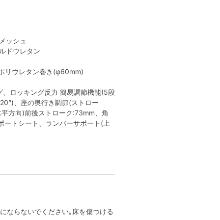
性メッシュ
ールドウレタン
リウレタン巻き(φ60mm)
、ロッキング反力 簡易調節機能(5段
､20°)、座の奥行き調節(ストロー
(水平方向)前後ストローク:73mm、角
ーサポートシート、ランバーサポート(上
用にならないでください｡床を傷つける