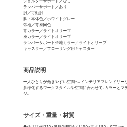
ショルダーサポート／なし
ランバーサポート／あり
肘／可動肘
脚・本体色／ホワイトグレー
張地／背座同色
背カラー／ライトオリーブ
座カラー／ライトオリーブ
ランバーサポート張地カラー／ライトオリーブ
キャスター／フローリング用キャスター
商品説明
一人ひとりが働きやすい空間へ｡インテリアフレンドリー
多様化するワークスタイルや空間に合わせて､カラーとマ
ジ｡
サイズ・重量・材質
●外寸法/幅710×奥行(脚部除く)490×高さ880～970mm