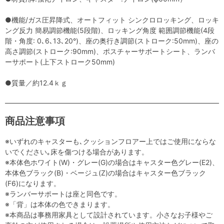
●機能/ガス圧昇降式、オートフィット シンクロロッキング、ロッキ
ング反力 簡易調節機能(5段階)、ロッキング角度 範囲調節機能(4段
階・角度: 0､6､13､20°)、座の奥行き調節(ストローク:50mm)、座の
高さ調節(ストローク:90mm)、ポスチャーサポートシート、ランバ
ーサポート(上下ストローク50mm)
●質量／約12.4ｋｇ
商品注意事項
※いずれのキャスターも､クッションフロアー上ではご使用にならな
いでください｡床を傷つける場合があります。
※本体色ホワイト(W)・グレー(G)の場合はキャスター色グレー(E2)、
本体色ブラック(B)・ベージュ(Z)の場合はキャスター色ブラック
(F6)になります。
※ランバーサポートは座と同色です。
※「背」は本体の色できまります。
※本商品は事務用家具として設計されています。小さなお子様やご