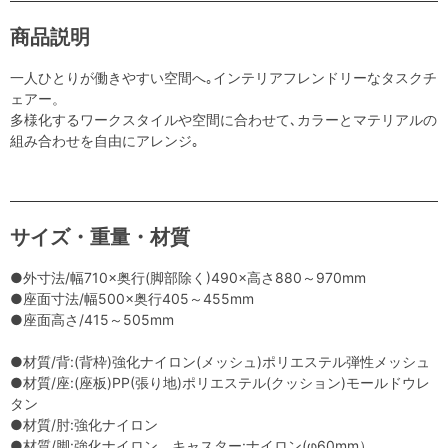
商品説明
一人ひとりが働きやすい空間へ｡インテリアフレンドリーなタスクチ
ェアー。
多様化するワークスタイルや空間に合わせて､カラーとマテリアルの
組み合わせを自由にアレンジ｡
サイズ・重量・材質
●外寸法/幅710×奥行(脚部除く)490×高さ880～970mm
●座面寸法/幅500×奥行405～455mm
●座面高さ/415～505mm
●材質/背:(背枠)強化ナイロン(メッシュ)ポリエステル弾性メッシュ
●材質/座:(座板)PP(張り地)ポリエステル(クッション)モールドウレ
タン
●材質/肘:強化ナイロン
●材質/脚:強化ナイロン、キャスター:ナイロン(φ60mm）