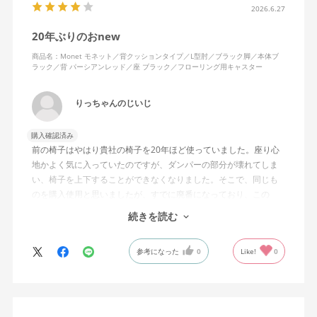
2026.6.27
20年ぶりのおnew
商品名：Monet モネット／背クッションタイプ／L型肘／ブラック脚／本体ブ
ラック／背 パーシアンレッド／座 ブラック／フローリング用キャスター
りっちゃんのじいじ
購入確認済み
前の椅子はやはり貴社の椅子を20年ほど使っていました。座り心
地かよく気に入っていたのですが、ダンパーの部分が壊れてしま
い、椅子を上下することができなくなりました。そこで、同じも
のを購入使用と思いましたが、すでに廃番になっており、この
MonEtを購入しました。やや固めの椅子ですが、使っているうち
続きを読む
になじんでくるのではと思っています。フローリング床で使って
いますが、ややキャスターがよく動きすぎるのが難点でしょう
参考になった
0
Like!
0
か。