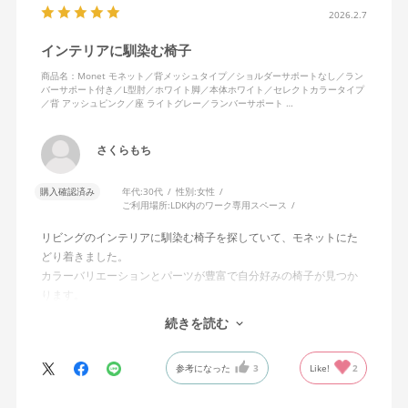
2026.2.7
インテリアに馴染む椅子
商品名：Monet モネット／背メッシュタイプ／ショルダーサポートなし／ラン
バーサポート付き／L型肘／ホワイト脚／本体ホワイト／セレクトカラータイプ
／背 アッシュピンク／座 ライトグレー／ランバーサポート …
さくらもち
購入確認済み
年代:
30代
性別:
女性
ご利用場所:
LDK内のワーク専用スペース
リビングのインテリアに馴染む椅子を探していて、モネットにた
どり着きました。
カラーバリエーションとパーツが豊富で自分好みの椅子が見つか
ります。
オフィスチェアにしては比較的コンパクトで家に置くのに最適で
続きを読む
した、座り心地も良く大変気に入っています。
今回どうしても欲しい色の組み合わせがあったので固定肘の物を
参考になった
3
Like!
2
購入しましたが、欲を言えば稼働肘バージョンもバイカラーなど
のバリエーションがあったら嬉しかったなと思います。