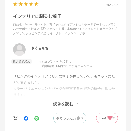
2026.2.7
インテリアに馴染む椅子
商品名：Monet モネット／背メッシュタイプ／ショルダーサポートなし／ラン
バーサポート付き／L型肘／ホワイト脚／本体ホワイト／セレクトカラータイプ
／背 アッシュピンク／座 ライトグレー／ランバーサポート …
さくらもち
購入確認済み
年代:
30代
性別:
女性
ご利用場所:
LDK内のワーク専用スペース
リビングのインテリアに馴染む椅子を探していて、モネットにた
どり着きました。
カラーバリエーションとパーツが豊富で自分好みの椅子が見つか
ります。
オフィスチェアにしては比較的コンパクトで家に置くのに最適で
続きを読む
した、座り心地も良く大変気に入っています。
今回どうしても欲しい色の組み合わせがあったので固定肘の物を
参考になった
3
Like!
2
購入しましたが、欲を言えば稼働肘バージョンもバイカラーなど
のバリエーションがあったら嬉しかったなと思います。