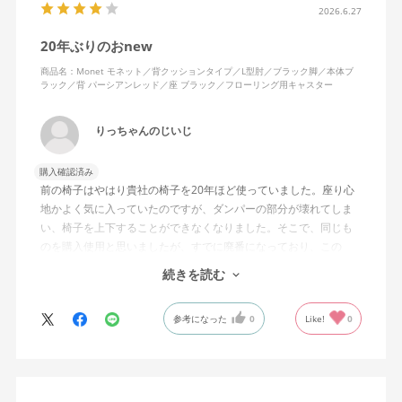
2026.6.27
20年ぶりのおnew
商品名：Monet モネット／背クッションタイプ／L型肘／ブラック脚／本体ブ
ラック／背 パーシアンレッド／座 ブラック／フローリング用キャスター
りっちゃんのじいじ
購入確認済み
前の椅子はやはり貴社の椅子を20年ほど使っていました。座り心
地かよく気に入っていたのですが、ダンパーの部分が壊れてしま
い、椅子を上下することができなくなりました。そこで、同じも
のを購入使用と思いましたが、すでに廃番になっており、この
MonEtを購入しました。やや固めの椅子ですが、使っているうち
続きを読む
になじんでくるのではと思っています。フローリング床で使って
いますが、ややキャスターがよく動きすぎるのが難点でしょう
参考になった
0
Like!
0
か。