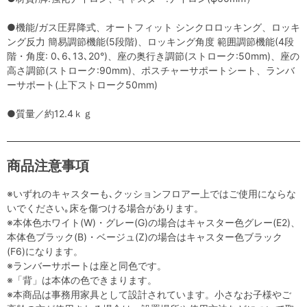
●機能/ガス圧昇降式、オートフィット シンクロロッキング、ロッキ
ング反力 簡易調節機能(5段階)、ロッキング角度 範囲調節機能(4段
階・角度: 0､6､13､20°)、座の奥行き調節(ストローク:50mm)、座の
高さ調節(ストローク:90mm)、ポスチャーサポートシート、ランバ
ーサポート(上下ストローク50mm)
●質量／約12.4ｋｇ
商品注意事項
※いずれのキャスターも､クッションフロアー上ではご使用にならな
いでください｡床を傷つける場合があります。
※本体色ホワイト(W)・グレー(G)の場合はキャスター色グレー(E2)、
本体色ブラック(B)・ベージュ(Z)の場合はキャスター色ブラック
(F6)になります。
※ランバーサポートは座と同色です。
※「背」は本体の色できまります。
※本商品は事務用家具として設計されています。小さなお子様やご