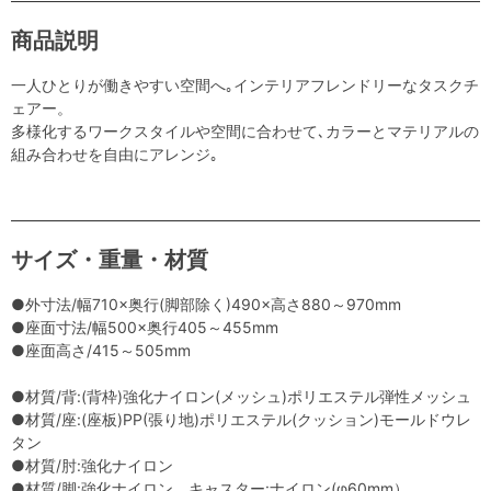
商品説明
一人ひとりが働きやすい空間へ｡インテリアフレンドリーなタスクチ
ェアー。
多様化するワークスタイルや空間に合わせて､カラーとマテリアルの
組み合わせを自由にアレンジ｡
サイズ・重量・材質
●外寸法/幅710×奥行(脚部除く)490×高さ880～970mm
●座面寸法/幅500×奥行405～455mm
●座面高さ/415～505mm
●材質/背:(背枠)強化ナイロン(メッシュ)ポリエステル弾性メッシュ
●材質/座:(座板)PP(張り地)ポリエステル(クッション)モールドウレ
タン
●材質/肘:強化ナイロン
●材質/脚:強化ナイロン、キャスター:ナイロン(φ60mm）