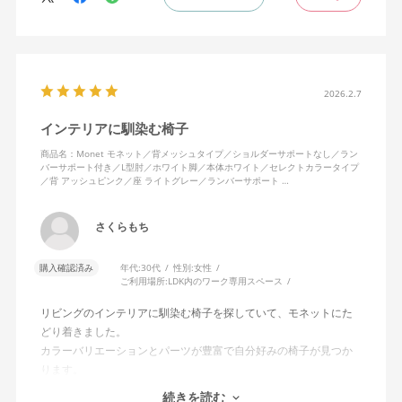
2026.2.7
インテリアに馴染む椅子
商品名：Monet モネット／背メッシュタイプ／ショルダーサポートなし／ラン
バーサポート付き／L型肘／ホワイト脚／本体ホワイト／セレクトカラータイプ
／背 アッシュピンク／座 ライトグレー／ランバーサポート …
さくらもち
購入確認済み
年代:
30代
性別:
女性
ご利用場所:
LDK内のワーク専用スペース
リビングのインテリアに馴染む椅子を探していて、モネットにた
どり着きました。
カラーバリエーションとパーツが豊富で自分好みの椅子が見つか
ります。
オフィスチェアにしては比較的コンパクトで家に置くのに最適で
続きを読む