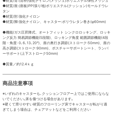
●材質/背:(背枠)強化ナイロン(メッシュ)ポリエステル弾性メッシュ
●材質/座:(座板)PP(張り地)ポリエステル(クッション)モールドウレ
タン
●材質/肘:強化ナイロン
●材質/脚:強化ナイロン、キャスター:ポリウレタン巻き(φ60mm)
●機能/ガス圧昇降式、オートフィット シンクロロッキング、ロッキ
ング反力 簡易調節機能(5段階)、ロッキング角度 範囲調節機能(4段
階・角度: 0､6､13､20°)、座の奥行き調節(ストローク:50mm)、座の
高さ調節(ストローク:90mm)、ポスチャーサポートシート、ランバ
ーサポート(上下ストローク50mm)
●質量／約12.4ｋｇ
商品注意事項
※いずれのキャスターも､クッションフロアー上ではご使用にならな
いでください｡床を傷つける場合があります｡
※硬くて滑りやすい材質のフローリング床でキャスターが転がり過
ぎてしまう場合は、チェアマットなどをご利用ください