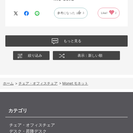
した、座り心地も良く大変気に入っています。
今回どうしても欲しい色の組み合わせがあったので固定肘の物を
参考になった
3
Like!
2
購入しましたが、欲を言えば稼働肘バージョンもバイカラーなど
のバリエーションがあったら嬉しかったなと思います。
商品はとても良いもので、大変満足しています。
もっと見る
絞り込み
表示：新しい順
ホーム
>
チェア・オフィスチェア
>
Monet モネット
カテゴリ
チェア・オフィスチェア
デスク・昇降デスク