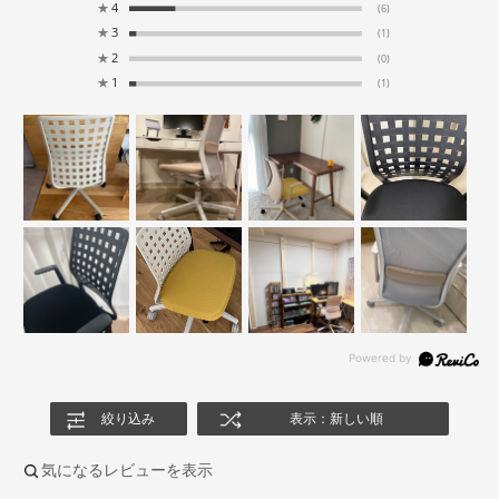
★
4
(6)
★
3
(1)
★
2
(0)
★
1
(1)
絞り込み
表示：新しい順
気になるレビューを表示