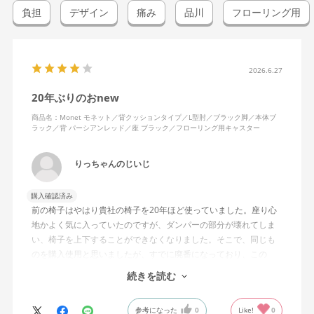
負担
デザイン
痛み
品川
フローリング用
2026.6.27
20年ぶりのおnew
商品名：Monet モネット／背クッションタイプ／L型肘／ブラック脚／本体ブ
ラック／背 パーシアンレッド／座 ブラック／フローリング用キャスター
りっちゃんのじいじ
購入確認済み
前の椅子はやはり貴社の椅子を20年ほど使っていました。座り心
地かよく気に入っていたのですが、ダンパーの部分が壊れてしま
い、椅子を上下することができなくなりました。そこで、同じも
のを購入使用と思いましたが、すでに廃番になっており、この
MonEtを購入しました。やや固めの椅子ですが、使っているうち
続きを読む
になじんでくるのではと思っています。フローリング床で使って
いますが、ややキャスターがよく動きすぎるのが難点でしょう
参考になった
0
Like!
0
か。