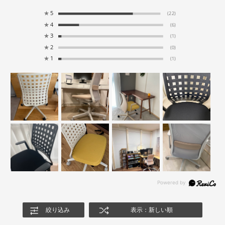
★
5
(22)
★
4
(6)
★
3
(1)
★
2
(0)
★
1
(1)
絞り込み
表示：新しい順