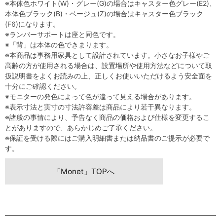
※本体色ホワイト(W)・グレー(G)の場合はキャスター色グレー(E2)、
本体色ブラック(B)・ベージュ(Z)の場合はキャスター色ブラック
(F6)になります。
※ランバーサポートは座と同色です。
※「背」は本体の色できまります。
※本商品は事務用家具として設計されています。小さなお子様やご
高齢の方が使用される場合は、設置場所や使用方法などについて取
扱説明書をよくお読みの上、正しくお使いいただけるよう安全面を
十分にご確認ください。
※モニターの発色によって色が違って見える場合があります。
※表示寸法と実寸の寸法許容差は商品により若干異なります。
※諸般の事情により、予告なく商品の価格および仕様を変更するこ
とがありますので、あらかじめご了承ください。
※保証を受ける際にはご購入明細書または納品書のご提示が必要で
す。
「Monet」TOPへ