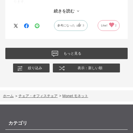
ります。
オフィスチェアにしては比較的コンパクトで家に置くのに最適で
続きを読む
した、座り心地も良く大変気に入っています。
今回どうしても欲しい色の組み合わせがあったので固定肘の物を
参考になった
3
Like!
2
購入しましたが、欲を言えば稼働肘バージョンもバイカラーなど
のバリエーションがあったら嬉しかったなと思います。
商品はとても良いもので、大変満足しています。
もっと見る
絞り込み
表示：新しい順
ホーム
>
チェア・オフィスチェア
>
Monet モネット
カテゴリ