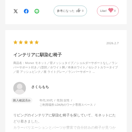
いますが、ややキャスターがよく動きすぎるのが難点でしょう
参考になった
0
Like!
0
か。
2026.2.7
インテリアに馴染む椅子
商品名：Monet モネット／背メッシュタイプ／ショルダーサポートなし／ラン
バーサポート付き／L型肘／ホワイト脚／本体ホワイト／セレクトカラータイプ
／背 アッシュピンク／座 ライトグレー／ランバーサポート …
さくらもち
購入確認済み
年代:
30代
性別:
女性
ご利用場所:
LDK内のワーク専用スペース
リビングのインテリアに馴染む椅子を探していて、モネットにた
どり着きました。
カラーバリエーションとパーツが豊富で自分好みの椅子が見つか