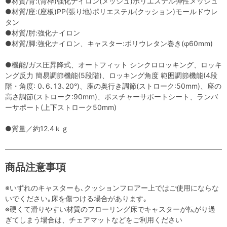
●材質/背:(背枠)強化ナイロン(メッシュ)ポリエステル弾性メッシュ
●材質/座:(座板)PP(張り地)ポリエステル(クッション)モールドウレ
タン
●材質/肘:強化ナイロン
●材質/脚:強化ナイロン、キャスター:ポリウレタン巻き(φ60mm)
●機能/ガス圧昇降式、オートフィット シンクロロッキング、ロッキ
ング反力 簡易調節機能(5段階)、ロッキング角度 範囲調節機能(4段
階・角度: 0､6､13､20°)、座の奥行き調節(ストローク:50mm)、座の
高さ調節(ストローク:90mm)、ポスチャーサポートシート、ランバ
ーサポート(上下ストローク50mm)
●質量／約12.4ｋｇ
商品注意事項
※いずれのキャスターも､クッションフロアー上ではご使用にならな
いでください｡床を傷つける場合があります｡
※硬くて滑りやすい材質のフローリング床でキャスターが転がり過
ぎてしまう場合は、チェアマットなどをご利用ください