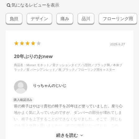
気になるレビューを表示
負担
デザイン
痛み
品川
フローリング用
2026.6.27
20年ぶりのおnew
商品名：Monet モネット／背クッションタイプ／L型肘／ブラック脚／本体ブ
ラック／背 パーシアンレッド／座 ブラック／フローリング用キャスター
りっちゃんのじいじ
購入確認済み
前の椅子はやはり貴社の椅子を20年ほど使っていました。座り心
地かよく気に入っていたのですが、ダンパーの部分が壊れてしま
い、椅子を上下することができなくなりました。そこで、同じも
のを購入使用と思いましたが、すでに廃番になっており、この
MonEtを購入しました。やや固めの椅子ですが、使っているうち
続きを読む
になじんでくるのではと思っています。フローリング床で使って