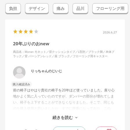
負担
デザイン
痛み
品川
フローリング用
2026.6.27
20年ぶりのおnew
商品名：Monet モネット／背クッションタイプ／L型肘／ブラック脚／本体ブ
ラック／背 パーシアンレッド／座 ブラック／フローリング用キャスター
りっちゃんのじいじ
購入確認済み
前の椅子はやはり貴社の椅子を20年ほど使っていました。座り心
地かよく気に入っていたのですが、ダンパーの部分が壊れてしま
い、椅子を上下することができなくなりました。そこで、同じも
のを購入使用と思いましたが、すでに廃番になっており、この
MonEtを購入しました。やや固めの椅子ですが、使っているうち
続きを読む
になじんでくるのではと思っています。フローリング床で使って
いますが、ややキャスターがよく動きすぎるのが難点でしょう