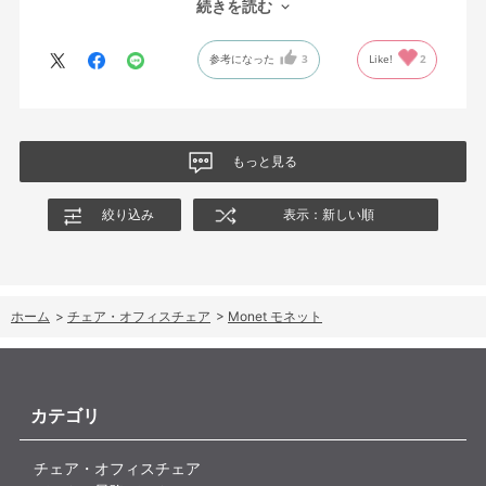
続きを読む
した、座り心地も良く大変気に入っています。
今回どうしても欲しい色の組み合わせがあったので固定肘の物を
参考になった
3
Like!
2
購入しましたが、欲を言えば稼働肘バージョンもバイカラーなど
のバリエーションがあったら嬉しかったなと思います。
商品はとても良いもので、大変満足しています。
もっと見る
絞り込み
表示：新しい順
ホーム
>
チェア・オフィスチェア
>
Monet モネット
カテゴリ
チェア・オフィスチェア