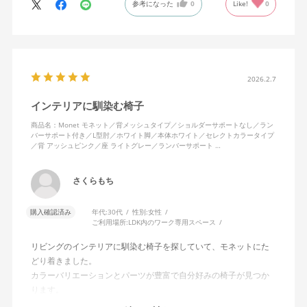
参考になった
0
Like!
0
か。
2026.2.7
インテリアに馴染む椅子
商品名：Monet モネット／背メッシュタイプ／ショルダーサポートなし／ラン
バーサポート付き／L型肘／ホワイト脚／本体ホワイト／セレクトカラータイプ
／背 アッシュピンク／座 ライトグレー／ランバーサポート …
さくらもち
購入確認済み
年代:
30代
性別:
女性
ご利用場所:
LDK内のワーク専用スペース
リビングのインテリアに馴染む椅子を探していて、モネットにた
どり着きました。
カラーバリエーションとパーツが豊富で自分好みの椅子が見つか
ります。
オフィスチェアにしては比較的コンパクトで家に置くのに最適で