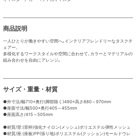
商品説明
一人ひとりが働きやすい空間へ｡インテリアフレンドリーなタスクチ
ェアー。
多様化するワークスタイルや空間に合わせて､カラーとマテリアルの
組み合わせを自由にアレンジ｡
サイズ・重量・材質
●外寸法/幅710×奥行(脚部除く)490×高さ880～970mm
●座面寸法/幅500×奥行405～455mm
●座面高さ/415～505mm
●材質/背:(背枠)強化ナイロン(メッシュ)ポリエステル弾性メッシュ
●材質/座:(座板)PP(張り地)ポリエステル(クッション)モールドウレ