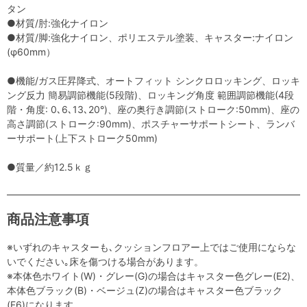
タン
●材質/肘:強化ナイロン
●材質/脚:強化ナイロン、ポリエステル塗装、キャスター:ナイロン
(φ60mm）
●機能/ガス圧昇降式、オートフィット シンクロロッキング、ロッキ
ング反力 簡易調節機能(5段階)、ロッキング角度 範囲調節機能(4段
階・角度: 0､6､13､20°)、座の奥行き調節(ストローク:50mm)、座の
高さ調節(ストローク:90mm)、ポスチャーサポートシート、ランバ
ーサポート(上下ストローク50mm)
●質量／約12.5ｋｇ
商品注意事項
※いずれのキャスターも､クッションフロアー上ではご使用にならな
いでください｡床を傷つける場合があります。
※本体色ホワイト(W)・グレー(G)の場合はキャスター色グレー(E2)、
本体色ブラック(B)・ベージュ(Z)の場合はキャスター色ブラック
(F6)になります。