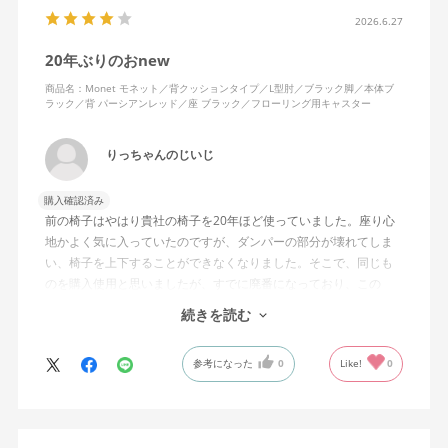
2026.6.27
20年ぶりのおnew
商品名：Monet モネット／背クッションタイプ／L型肘／ブラック脚／本体ブ
ラック／背 パーシアンレッド／座 ブラック／フローリング用キャスター
りっちゃんのじいじ
購入確認済み
前の椅子はやはり貴社の椅子を20年ほど使っていました。座り心
地かよく気に入っていたのですが、ダンパーの部分が壊れてしま
い、椅子を上下することができなくなりました。そこで、同じも
のを購入使用と思いましたが、すでに廃番になっており、この
MonEtを購入しました。やや固めの椅子ですが、使っているうち
続きを読む
になじんでくるのではと思っています。フローリング床で使って
いますが、ややキャスターがよく動きすぎるのが難点でしょう
参考になった
0
Like!
0
か。