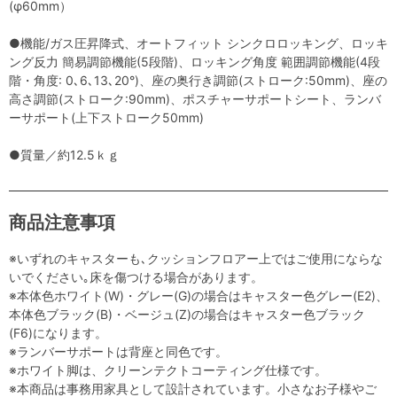
(φ60mm）
●機能/ガス圧昇降式、オートフィット シンクロロッキング、ロッキ
ング反力 簡易調節機能(5段階)、ロッキング角度 範囲調節機能(4段
階・角度: 0､6､13､20°)、座の奥行き調節(ストローク:50mm)、座の
高さ調節(ストローク:90mm)、ポスチャーサポートシート、ランバ
ーサポート(上下ストローク50mm)
●質量／約12.5ｋｇ
商品注意事項
※いずれのキャスターも､クッションフロアー上ではご使用にならな
いでください｡床を傷つける場合があります。
※本体色ホワイト(W)・グレー(G)の場合はキャスター色グレー(E2)、
本体色ブラック(B)・ベージュ(Z)の場合はキャスター色ブラック
(F6)になります。
※ランバーサポートは背座と同色です。
※ホワイト脚は、クリーンテクトコーティング仕様です。
※本商品は事務用家具として設計されています。小さなお子様やご