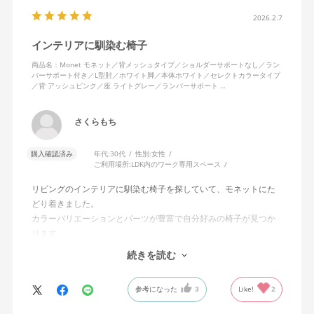
2026.2.7
インテリアに馴染む椅子
商品名：Monet モネット／背メッシュタイプ／ショルダーサポートなし／ラン
バーサポート付き／L型肘／ホワイト脚／本体ホワイト／セレクトカラータイプ
／背 アッシュピンク／座 ライトグレー／ランバーサポート …
さくらもち
購入確認済み
年代:
30代
性別:
女性
ご利用場所:
LDK内のワーク専用スペース
リビングのインテリアに馴染む椅子を探していて、モネットにた
どり着きました。
カラーバリエーションとパーツが豊富で自分好みの椅子が見つか
ります。
オフィスチェアにしては比較的コンパクトで家に置くのに最適で
続きを読む
した、座り心地も良く大変気に入っています。
今回どうしても欲しい色の組み合わせがあったので固定肘の物を
参考になった
3
Like!
2
購入しましたが、欲を言えば稼働肘バージョンもバイカラーなど
のバリエーションがあったら嬉しかったなと思います。