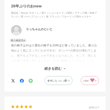
20年ぶりのおnew
商品名：Monet モネット／背クッションタイプ／L型肘／ブラック脚／本体ブ
ラック／背 パーシアンレッド／座 ブラック／フローリング用キャスター
りっちゃんのじいじ
購入確認済み
前の椅子はやはり貴社の椅子を20年ほど使っていました。座り心
地かよく気に入っていたのですが、ダンパーの部分が壊れてしま
い、椅子を上下することができなくなりました。そこで、同じも
のを購入使用と思いましたが、すでに廃番になっており、この
MonEtを購入しました。やや固めの椅子ですが、使っているうち
続きを読む
になじんでくるのではと思っています。フローリング床で使って
いますが、ややキャスターがよく動きすぎるのが難点でしょう
参考になった
0
Like!
0
か。
2026.2.7