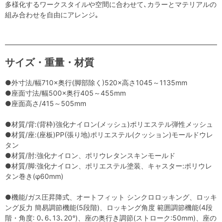
多様化するワークスタイルや空間に合わせて､カラーとマテリアルの
組み合わせを自由にアレンジ｡
サイズ・重量・材質
●外寸法/幅710×奥行(脚部除く)520×高さ1045～1135mm
●座面寸法/幅500×奥行405～455mm
●座面高さ/415～505mm
●材質/背:(背枠)強化ナイロン(メッシュ)ポリエステル弾性メッシュ
●材質/座:(座板)PP(張り地)ポリエステル(クッション)モールドウレ
タン
●材質/肘:強化ナイロン、ポリウレタンスキンモールド
●材質/脚:強化ナイロン、ポリエステル塗装、キャスター:ポリウレ
タン巻き(φ60mm)
●機能/ガス圧昇降式、オートフィット シンクロロッキング、ロッキ
ング反力 簡易調節機能(5段階)、ロッキング角度 範囲調節機能(4段
階・角度: 0､6､13､20°)、座の奥行き調節(ストローク:50mm)、座の