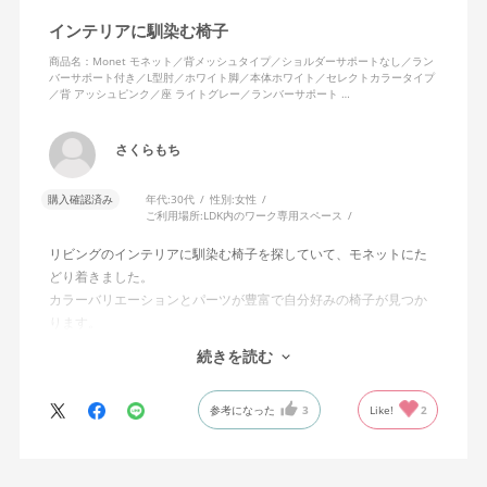
インテリアに馴染む椅子
商品名：Monet モネット／背メッシュタイプ／ショルダーサポートなし／ラン
バーサポート付き／L型肘／ホワイト脚／本体ホワイト／セレクトカラータイプ
／背 アッシュピンク／座 ライトグレー／ランバーサポート …
さくらもち
購入確認済み
年代:
30代
性別:
女性
ご利用場所:
LDK内のワーク専用スペース
リビングのインテリアに馴染む椅子を探していて、モネットにた
どり着きました。
カラーバリエーションとパーツが豊富で自分好みの椅子が見つか
ります。
オフィスチェアにしては比較的コンパクトで家に置くのに最適で
続きを読む
した、座り心地も良く大変気に入っています。
今回どうしても欲しい色の組み合わせがあったので固定肘の物を
参考になった
3
Like!
2
購入しましたが、欲を言えば稼働肘バージョンもバイカラーなど
のバリエーションがあったら嬉しかったなと思います。
商品はとても良いもので、大変満足しています。