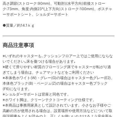
高さ調節(ストローク:90mm)、可動肘((水平方向)前後ストロー
ク:73mm、角度:内側23°(上下方向)ストローク:100mm)、ポスチャ
ーサポートシート、ショルダーサポート
●質量／約14.1ｋｇ
商品注意事項
※いずれのキャスターも､クッションフロアー上ではご使用にならな
いでください｡床を傷つける場合があります｡
※硬くて滑りやすい材質のフローリング床でキャスターが転がり過
ぎてしまう場合は、チェアマットなどをご利用ください
※本体色ホワイト(W)・グレー(G)の場合はキャスター色グレー(E2)、
本体色ブラック(B)・ベージュ(Z)の場合はキャスター色ブラック
(F6)になります。
※ショルダーサポートは背座と同色です。
※ホワイト脚は、クリーンテクトコーティング仕様です。
※本商品は事務用家具として設計されています。小さなお子様やご
高齢の方が使用される場合は、設置場所や使用方法などについて取
扱説明書をよくお読みの上、正しくお使いいただけるよう安全面を