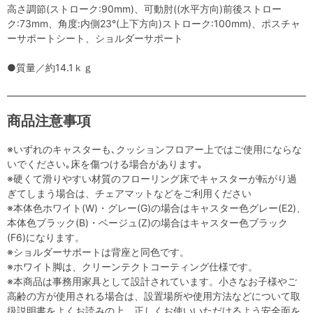
高さ調節(ストローク:90mm)、可動肘((水平方向)前後ストロー
ク:73mm、角度:内側23°(上下方向)ストローク:100mm)、ポスチャ
ーサポートシート、ショルダーサポート
●質量／約14.1ｋｇ
商品注意事項
※いずれのキャスターも､クッションフロアー上ではご使用にならな
いでください｡床を傷つける場合があります｡
※硬くて滑りやすい材質のフローリング床でキャスターが転がり過
ぎてしまう場合は、チェアマットなどをご利用ください
※本体色ホワイト(W)・グレー(G)の場合はキャスター色グレー(E2)、
本体色ブラック(B)・ベージュ(Z)の場合はキャスター色ブラック
(F6)になります。
※ショルダーサポートは背座と同色です。
※ホワイト脚は、クリーンテクトコーティング仕様です。
※本商品は事務用家具として設計されています。小さなお子様やご
高齢の方が使用される場合は、設置場所や使用方法などについて取
扱説明書をよくお読みの上、正しくお使いいただけるよう安全面を