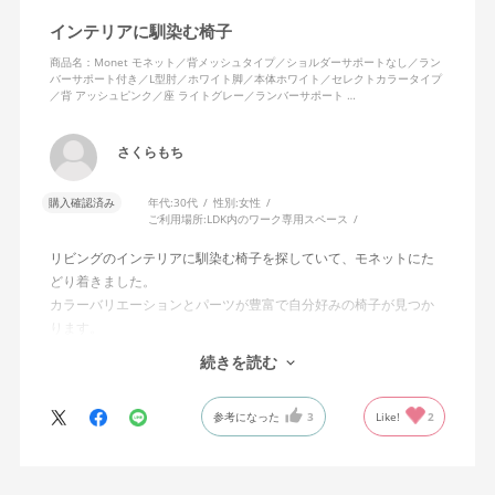
インテリアに馴染む椅子
商品名：Monet モネット／背メッシュタイプ／ショルダーサポートなし／ラン
バーサポート付き／L型肘／ホワイト脚／本体ホワイト／セレクトカラータイプ
／背 アッシュピンク／座 ライトグレー／ランバーサポート …
さくらもち
購入確認済み
年代:
30代
性別:
女性
ご利用場所:
LDK内のワーク専用スペース
リビングのインテリアに馴染む椅子を探していて、モネットにた
どり着きました。
カラーバリエーションとパーツが豊富で自分好みの椅子が見つか
ります。
オフィスチェアにしては比較的コンパクトで家に置くのに最適で
続きを読む
した、座り心地も良く大変気に入っています。
今回どうしても欲しい色の組み合わせがあったので固定肘の物を
参考になった
3
Like!
2
購入しましたが、欲を言えば稼働肘バージョンもバイカラーなど
のバリエーションがあったら嬉しかったなと思います。
商品はとても良いもので、大変満足しています。