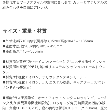
多様化するワークスタイルや空間に合わせて､カラーとマテリアルの
組み合わせを自由にアレンジ｡
サイズ・重量・材質
●外寸法/幅710×奥行(脚部除く)520×高さ1045～1135mm
●座面寸法/幅500×奥行405～455mm
●座面高さ/415～505mm
●材質/背:(背枠)強化ナイロン(メッシュ)ポリエステル弾性メッシュ
●材質/座:(座板)PP(張り地)ポリエステル(クッション)モールドウレ
タン
●材質/肘:強化ナイロン、ポリウレタンスキンモールド
●材質/脚:強化ナイロン、ポリエステル塗装、キャスター:ポリウレ
タン巻き(φ60mm)
●機能/ガス圧昇降式、オートフィット シンクロロッキング、ロッキ
ング反力 簡易調節機能(5段階)、ロッキング角度 範囲調節機能(4段
階・角度: 0､6､13､20°)、座の奥行き調節(ストローク:50mm)、座の