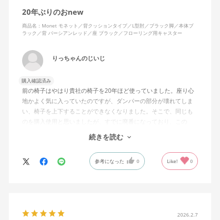
20年ぶりのおnew
商品名：Monet モネット／背クッションタイプ／L型肘／ブラック脚／本体ブ
ラック／背 パーシアンレッド／座 ブラック／フローリング用キャスター
りっちゃんのじいじ
購入確認済み
前の椅子はやはり貴社の椅子を20年ほど使っていました。座り心
地かよく気に入っていたのですが、ダンパーの部分が壊れてしま
い、椅子を上下することができなくなりました。そこで、同じも
のを購入使用と思いましたが、すでに廃番になっており、この
MonEtを購入しました。やや固めの椅子ですが、使っているうち
続きを読む
になじんでくるのではと思っています。フローリング床で使って
いますが、ややキャスターがよく動きすぎるのが難点でしょう
参考になった
0
Like!
0
か。
2026.2.7