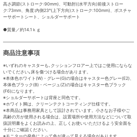
高さ調節(ストローク:90mm)、可動肘((水平方向)前後ストロー
ク:73mm、角度:内側23°(上下方向)ストローク:100mm)、ポスチャ
ーサポートシート、ショルダーサポート
●質量／約14.1ｋｇ
商品注意事項
※いずれのキャスターも､クッションフロアー上ではご使用にならな
いでください｡床を傷つける場合があります。
※本体色ホワイト(W)・グレー(G)の場合はキャスター色グレー(E2)、
本体色ブラック(B)・ベージュ(Z)の場合はキャスター色ブラック
(F6)になります。
※ショルダーサポートは背座と同色です。
※ホワイト脚は、クリーンテクトコーティング仕様です。
※本商品は事務用家具として設計されています。小さなお子様やご
高齢の方が使用される場合は、設置場所や使用方法などについて取
扱説明書をよくお読みの上、正しくお使いいただけるよう安全面を
十分にご確認ください。
※モニターの発色によって色が違って見える場合があります。