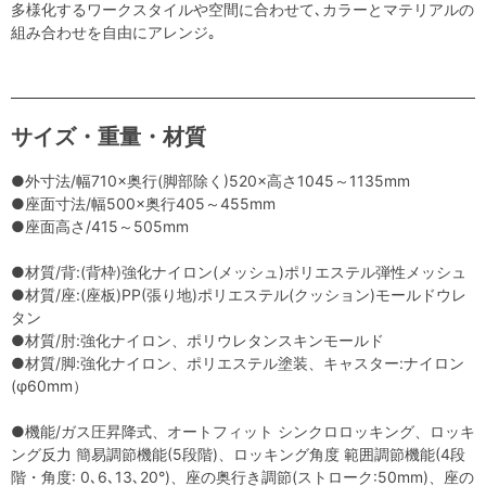
多様化するワークスタイルや空間に合わせて､カラーとマテリアルの
組み合わせを自由にアレンジ｡
サイズ・重量・材質
●外寸法/幅710×奥行(脚部除く)520×高さ1045～1135mm
●座面寸法/幅500×奥行405～455mm
●座面高さ/415～505mm
●材質/背:(背枠)強化ナイロン(メッシュ)ポリエステル弾性メッシュ
●材質/座:(座板)PP(張り地)ポリエステル(クッション)モールドウレ
タン
●材質/肘:強化ナイロン、ポリウレタンスキンモールド
●材質/脚:強化ナイロン、ポリエステル塗装、キャスター:ナイロン
(φ60mm）
●機能/ガス圧昇降式、オートフィット シンクロロッキング、ロッキ
ング反力 簡易調節機能(5段階)、ロッキング角度 範囲調節機能(4段
階・角度: 0､6､13､20°)、座の奥行き調節(ストローク:50mm)、座の