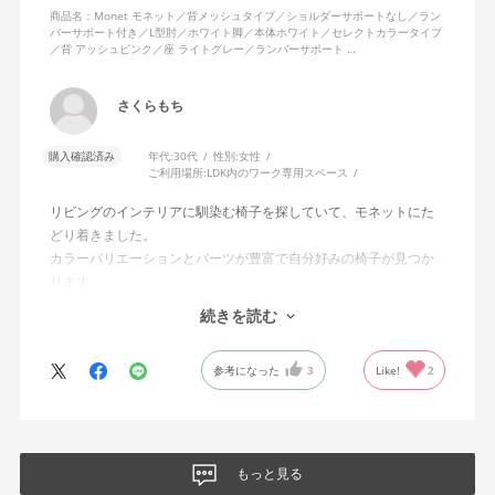
商品名：Monet モネット／背メッシュタイプ／ショルダーサポートなし／ラン
バーサポート付き／L型肘／ホワイト脚／本体ホワイト／セレクトカラータイプ
／背 アッシュピンク／座 ライトグレー／ランバーサポート …
さくらもち
購入確認済み
年代:
30代
性別:
女性
ご利用場所:
LDK内のワーク専用スペース
リビングのインテリアに馴染む椅子を探していて、モネットにた
どり着きました。
カラーバリエーションとパーツが豊富で自分好みの椅子が見つか
ります。
オフィスチェアにしては比較的コンパクトで家に置くのに最適で
続きを読む
した、座り心地も良く大変気に入っています。
今回どうしても欲しい色の組み合わせがあったので固定肘の物を
参考になった
3
Like!
2
購入しましたが、欲を言えば稼働肘バージョンもバイカラーなど
のバリエーションがあったら嬉しかったなと思います。
商品はとても良いもので、大変満足しています。
もっと見る