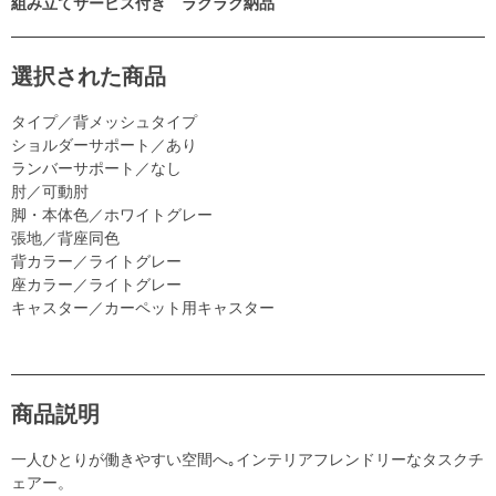
組み立てサービス付き ラクラク納品
選択された商品
タイプ／背メッシュタイプ
ショルダーサポート／あり
ランバーサポート／なし
肘／可動肘
脚・本体色／ホワイトグレー
張地／背座同色
背カラー／ライトグレー
座カラー／ライトグレー
キャスター／カーペット用キャスター
商品説明
一人ひとりが働きやすい空間へ｡インテリアフレンドリーなタスクチ
ェアー。