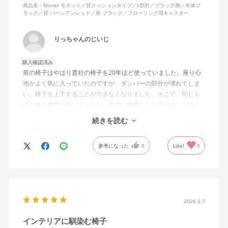
商品名：Monet モネット／背クッションタイプ／L型肘／ブラック脚／本体ブ
ラック／背 パーシアンレッド／座 ブラック／フローリング用キャスター
りっちゃんのじいじ
購入確認済み
前の椅子はやはり貴社の椅子を20年ほど使っていました。座り心
地かよく気に入っていたのですが、ダンパーの部分が壊れてしま
い、椅子を上下することができなくなりました。そこで、同じも
のを購入使用と思いましたが、すでに廃番になっており、この
MonEtを購入しました。やや固めの椅子ですが、使っているうち
続きを読む
になじんでくるのではと思っています。フローリング床で使って
いますが、ややキャスターがよく動きすぎるのが難点でしょう
参考になった
0
Like!
0
か。
2026.2.7
インテリアに馴染む椅子