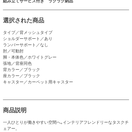
組み立てサービス付き ラクラク納品
選択された商品
タイプ／背メッシュタイプ
ショルダーサポート／あり
ランバーサポート／なし
肘／可動肘
脚・本体色／ホワイトグレー
張地／背座同色
背カラー／ブラック
座カラー／ブラック
キャスター／カーペット用キャスター
商品説明
一人ひとりが働きやすい空間へ｡インテリアフレンドリーなタスクチ
ェアー。