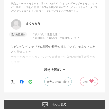
商品名：Monet モネット／背メッシュタイプ／ショルダーサポートなし／ラン
バーサポート付き／L型肘／ホワイト脚／本体ホワイト／セレクトカラータイプ
／背 アッシュピンク／座 ライトグレー／ランバーサポート …
さくらもち
購入確認済み
年代:
30代
性別:
女性
ご利用場所:
LDK内のワーク専用スペース
リビングのインテリアに馴染む椅子を探していて、モネットにた
どり着きました。
カラーバリエーションとパーツが豊富で自分好みの椅子が見つか
ります。
オフィスチェアにしては比較的コンパクトで家に置くのに最適で
続きを読む
した、座り心地も良く大変気に入っています。
今回どうしても欲しい色の組み合わせがあったので固定肘の物を
参考になった
3
Like!
2
購入しましたが、欲を言えば稼働肘バージョンもバイカラーなど
のバリエーションがあったら嬉しかったなと思います。
商品はとても良いもので、大変満足しています。
もっと見る