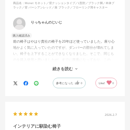
商品名：Monet モネット／背クッションタイプ／L型肘／ブラック脚／本体ブ
ラック／背 パーシアンレッド／座 ブラック／フローリング用キャスター
りっちゃんのじいじ
購入確認済み
前の椅子はやはり貴社の椅子を20年ほど使っていました。座り心
地かよく気に入っていたのですが、ダンパーの部分が壊れてしま
い、椅子を上下することができなくなりました。そこで、同じも
のを購入使用と思いましたが、すでに廃番になっており、この
MonEtを購入しました。やや固めの椅子ですが、使っているうち
続きを読む
になじんでくるのではと思っています。フローリング床で使って
いますが、ややキャスターがよく動きすぎるのが難点でしょう
参考になった
0
Like!
0
か。
2026.2.7
インテリアに馴染む椅子