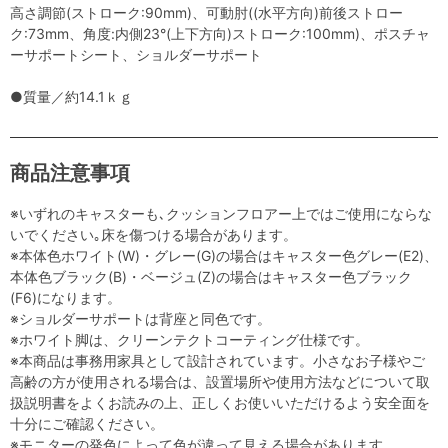
高さ調節(ストローク:90mm)、可動肘((水平方向)前後ストロー
ク:73mm、角度:内側23°(上下方向)ストローク:100mm)、ポスチャ
ーサポートシート、ショルダーサポート
●質量／約14.1ｋｇ
商品注意事項
※いずれのキャスターも､クッションフロアー上ではご使用にならな
いでください｡床を傷つける場合があります。
※本体色ホワイト(W)・グレー(G)の場合はキャスター色グレー(E2)、
本体色ブラック(B)・ベージュ(Z)の場合はキャスター色ブラック
(F6)になります。
※ショルダーサポートは背座と同色です。
※ホワイト脚は、クリーンテクトコーティング仕様です。
※本商品は事務用家具として設計されています。小さなお子様やご
高齢の方が使用される場合は、設置場所や使用方法などについて取
扱説明書をよくお読みの上、正しくお使いいただけるよう安全面を
十分にご確認ください。
※モニターの発色によって色が違って見える場合があります。