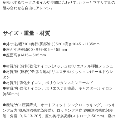
多様化するワークスタイルや空間に合わせて､カラーとマテリアルの
組み合わせを自由にアレンジ｡
サイズ・重量・材質
●外寸法/幅710×奥行(脚部除く)520×高さ1045～1135mm
●座面寸法/幅500×奥行405～455mm
●座面高さ/415～505mm
●材質/背:(背枠)強化ナイロン(メッシュ)ポリエステル弾性メッシュ
●材質/座:(座板)PP(張り地)ポリエステル(クッション)モールドウレ
タン
●材質/肘:強化ナイロン、ポリウレタンスキンモールド
●材質/脚:強化ナイロン、ポリエステル塗装、キャスター:ナイロン
(φ60mm）
●機能/ガス圧昇降式、オートフィット シンクロロッキング、ロッキ
ング反力 簡易調節機能(5段階)、ロッキング角度 範囲調節機能(4段
階・角度: 0､6､13､20°)、座の奥行き調節(ストローク:50mm)、座の