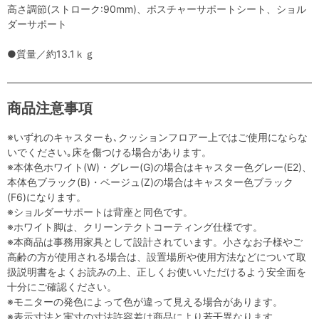
高さ調節(ストローク:90mm)、ポスチャーサポートシート、ショル
ダーサポート
●質量／約13.1ｋｇ
商品注意事項
※いずれのキャスターも､クッションフロアー上ではご使用にならな
いでください｡床を傷つける場合があります。
※本体色ホワイト(W)・グレー(G)の場合はキャスター色グレー(E2)、
本体色ブラック(B)・ベージュ(Z)の場合はキャスター色ブラック
(F6)になります。
※ショルダーサポートは背座と同色です。
※ホワイト脚は、クリーンテクトコーティング仕様です。
※本商品は事務用家具として設計されています。小さなお子様やご
高齢の方が使用される場合は、設置場所や使用方法などについて取
扱説明書をよくお読みの上、正しくお使いいただけるよう安全面を
十分にご確認ください。
※モニターの発色によって色が違って見える場合があります。
※表示寸法と実寸の寸法許容差は商品により若干異なります。