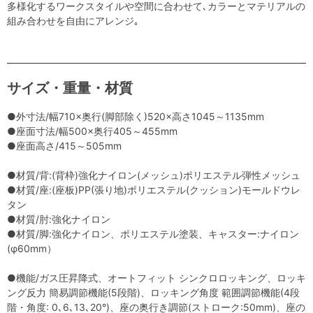
多様化するワークスタイルや空間に合わせて､カラーとマテリアルの
組み合わせを自由にアレンジ｡
サイズ・重量・材質
●外寸法/幅710×奥行(脚部除く)520×高さ1045～1135mm
●座面寸法/幅500×奥行405～455mm
●座面高さ/415～505mm
●材質/背:(背枠)強化ナイロン(メッシュ)ポリエステル弾性メッシュ
●材質/座:(座板)PP(張り地)ポリエステル(クッション)モールドウレ
タン
●材質/肘:強化ナイロン
●材質/脚:強化ナイロン、ポリエステル塗装、キャスター:ナイロン
(φ60mm）
●機能/ガス圧昇降式、オートフィット シンクロロッキング、ロッキ
ング反力 簡易調節機能(5段階)、ロッキング角度 範囲調節機能(4段
階・角度: 0､6､13､20°)、座の奥行き調節(ストローク:50mm)、座の