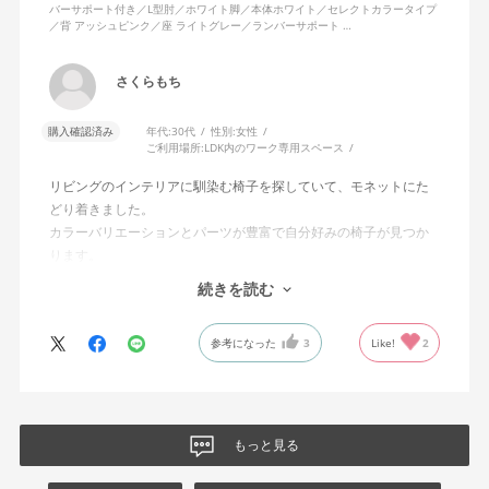
バーサポート付き／L型肘／ホワイト脚／本体ホワイト／セレクトカラータイプ
／背 アッシュピンク／座 ライトグレー／ランバーサポート …
さくらもち
購入確認済み
年代:
30代
性別:
女性
ご利用場所:
LDK内のワーク専用スペース
リビングのインテリアに馴染む椅子を探していて、モネットにた
どり着きました。
カラーバリエーションとパーツが豊富で自分好みの椅子が見つか
ります。
オフィスチェアにしては比較的コンパクトで家に置くのに最適で
続きを読む
した、座り心地も良く大変気に入っています。
今回どうしても欲しい色の組み合わせがあったので固定肘の物を
参考になった
3
Like!
2
購入しましたが、欲を言えば稼働肘バージョンもバイカラーなど
のバリエーションがあったら嬉しかったなと思います。
商品はとても良いもので、大変満足しています。
もっと見る