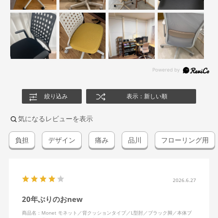
絞り込み
表示：新しい順
気になるレビューを表示
負担
デザイン
痛み
品川
フローリング用
2026.6.27
20年ぶりのおnew
商品名：Monet モネット／背クッションタイプ／L型肘／ブラック脚／本体ブ