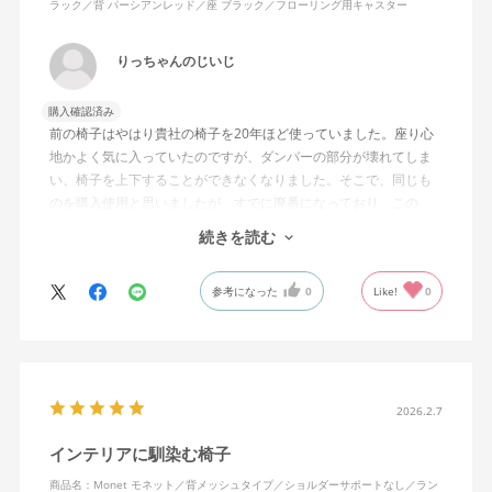
ラック／背 パーシアンレッド／座 ブラック／フローリング用キャスター
りっちゃんのじいじ
購入確認済み
前の椅子はやはり貴社の椅子を20年ほど使っていました。座り心
地かよく気に入っていたのですが、ダンパーの部分が壊れてしま
い、椅子を上下することができなくなりました。そこで、同じも
のを購入使用と思いましたが、すでに廃番になっており、この
MonEtを購入しました。やや固めの椅子ですが、使っているうち
続きを読む
になじんでくるのではと思っています。フローリング床で使って
いますが、ややキャスターがよく動きすぎるのが難点でしょう
参考になった
0
Like!
0
か。
2026.2.7
インテリアに馴染む椅子
商品名：Monet モネット／背メッシュタイプ／ショルダーサポートなし／ラン