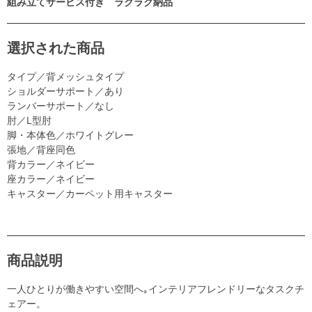
組み立てサービス付き ラクラク納品
選択された商品
タイプ／背メッシュタイプ
ショルダーサポート／あり
ランバーサポート／なし
肘／L型肘
脚・本体色／ホワイトグレー
張地／背座同色
背カラー／ネイビー
座カラー／ネイビー
キャスター／カーペット用キャスター
商品説明
一人ひとりが働きやすい空間へ｡インテリアフレンドリーなタスクチ
ェアー。