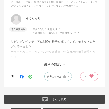
バーサポート付き／L型肘／ホワイト脚／本体ホワイト／セレクトカラータイプ
／背 アッシュピンク／座 ライトグレー／ランバーサポート …
さくらもち
購入確認済み
年代:
30代
性別:
女性
ご利用場所:
LDK内のワーク専用スペース
リビングのインテリアに馴染む椅子を探していて、モネットにた
どり着きました。
カラーバリエーションとパーツが豊富で自分好みの椅子が見つか
ります。
オフィスチェアにしては比較的コンパクトで家に置くのに最適で
続きを読む
した、座り心地も良く大変気に入っています。
今回どうしても欲しい色の組み合わせがあったので固定肘の物を
参考になった
3
Like!
2
購入しましたが、欲を言えば稼働肘バージョンもバイカラーなど
のバリエーションがあったら嬉しかったなと思います。
商品はとても良いもので、大変満足しています。
もっと見る