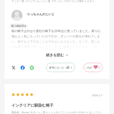
ラック／背 パーシアンレッド／座 ブラック／フローリング用キャスター
りっちゃんのじいじ
購入確認済み
前の椅子はやはり貴社の椅子を20年ほど使っていました。座り心
地かよく気に入っていたのですが、ダンパーの部分が壊れてしま
い、椅子を上下することができなくなりました。そこで、同じも
のを購入使用と思いましたが、すでに廃番になっており、この
MonEtを購入しました。やや固めの椅子ですが、使っているうち
続きを読む
になじんでくるのではと思っています。フローリング床で使って
いますが、ややキャスターがよく動きすぎるのが難点でしょう
参考になった
0
Like!
0
か。
2026.2.7
インテリアに馴染む椅子
商品名：Monet モネット／背メッシュタイプ／ショルダーサポートなし／ラン