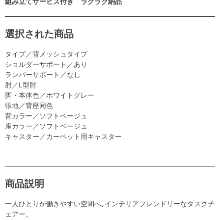
組み立てサービス付き ラクラク納品
選択された商品
タイプ／背メッシュタイプ
ショルダーサポート／あり
ランバーサポート／なし
肘／L型肘
脚・本体色／ホワイトグレー
張地／背座同色
背カラー／ソフトベージュ
座カラー／ソフトベージュ
キャスター／カーペット用キャスター
商品説明
一人ひとりが働きやすい空間へ｡インテリアフレンドリーなタスクチ
ェアー。