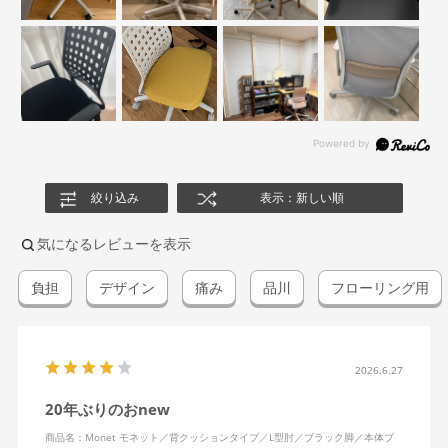
絞り込み
表示：新しい順
気になるレビューを表示
負担
デザイン
痛み
品川
フローリング用
2026.6.27
20年ぶりのおnew
商品名：Monet モネット／背クッションタイプ／L型肘／ブラック脚／本体ブ