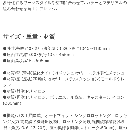
多様化するワークスタイルや空間に合わせて､カラーとマテリアルの
組み合わせを自由にアレンジ｡
サイズ・重量・材質
●外寸法/幅710×奥行(脚部除く)520×高さ1045～1135mm
●座面寸法/幅500×奥行405～455mm
●座面高さ/415～505mm
●材質/背:(背枠)強化ナイロン(メッシュ)ポリエステル弾性メッシュ
●材質/座:(座板)PP(張り地)ポリエステル(クッション)モールドウレ
タン
●材質/肘:強化ナイロン
●材質/脚:強化ナイロン、ポリエステル塗装、キャスター:ナイロン
(φ60mm）
●機能/ガス圧昇降式、オートフィット シンクロロッキング、ロッキ
ング反力 簡易調節機能(5段階)、ロッキング角度 範囲調節機能(4段
階・角度: 0､6､13､20°)、座の奥行き調節(ストローク:50mm)、座の