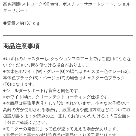
高さ調節(ストローク:90mm)、ポスチャーサポートシート、ショル
ダーサポート
●質量／約13.1ｋｇ
商品注意事項
※いずれのキャスターも､クッションフロアー上ではご使用にならな
いでください｡床を傷つける場合があります。
※本体色ホワイト(W)・グレー(G)の場合はキャスター色グレー(E2)、
本体色ブラック(B)・ベージュ(Z)の場合はキャスター色ブラック
(F6)になります。
※ショルダーサポートは背座と同色です。
※ホワイト脚は、クリーンテクトコーティング仕様です。
※本商品は事務用家具として設計されています。小さなお子様やご
高齢の方が使用される場合は、設置場所や使用方法などについて取
扱説明書をよくお読みの上、正しくお使いいただけるよう安全面を
十分にご確認ください。
※モニターの発色によって色が違って見える場合があります。
※表示寸法と実寸の寸法許容差は商品により若干異なります。