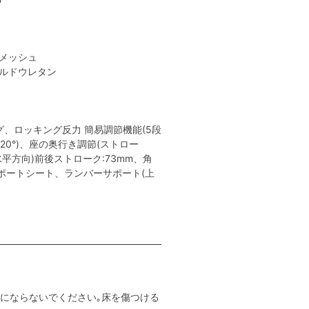
性メッシュ
ールドウレタン
、ロッキング反力 簡易調節機能(5段
､20°)、座の奥行き調節(ストロー
(水平方向)前後ストローク:73mm、角
ーサポートシート、ランバーサポート(上
用にならないでください｡床を傷つける