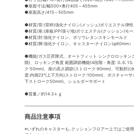
●座面寸法/幅500×奥行405～455mm
●座面高さ/415～505mm
●材質/背:(背枠)強化ナイロン(メッシュ)ポリエステル弾
●材質/座:(座板)PP(張り地)ポリエステル(クッション)モ
●材質/肘:強化ナイロン、ポリウレタンスキンモールド
●材質/脚:強化ナイロン、キャスター:ナイロン(φ60mm）
●機能/ガス圧昇降式、オートフィット シンクロロッキング
階)、ロッキング角度 範囲調節機能(4段階・角度: 0､6､13
ク:50mm)、座の高さ調節(ストローク:90mm)、可動肘(
度:内側23°(上下方向)ストローク:100mm)、ポスチャ
下ストローク50mm)、ショルダーサポート
●質量／約14.3ｋｇ
商品注意事項
※いずれのキャスターも､クッションフロアー上ではご使