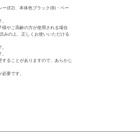
ー(E2)、本体色ブラック(B)・ベー
す。
子様やご高齢の方が使用される場合
読みの上、正しくお使いいただける
す。
す。
更することがありますので、あらかじ
が必要です。