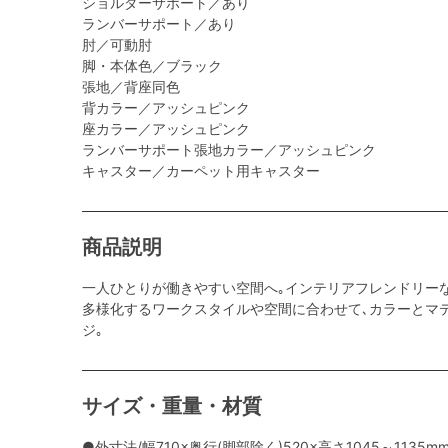
ショルダーサポート／あり
ランバーサポート／あり
肘／可動肘
脚・本体色／ブラック
張地／背座同色
背カラー／アッシュピンク
座カラー／アッシュピンク
ランバーサポート張地カラー／アッシュピンク
キャスター／カーペット用キャスター
商品説明
一人ひとりが働きやすい空間へ｡インテリアフレンドリー
多様化するワークスタイルや空間に合わせて､カラーとマ
ジ｡
サイズ・重量・材質
●外寸法/幅710×奥行(脚部除く)520×高さ1045～1135m