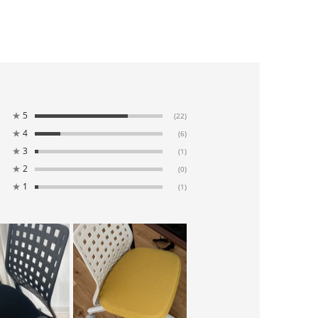
★
5
(22)
★
4
(6)
★
3
(1)
★
2
(0)
★
1
(1)