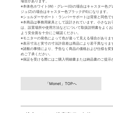
場合があります。
※本体色ホワイト(W)・グレー(G)の場合はキャスター色グレ
ジュ(Z)の場合はキャスター色ブラック(F6)になります。
※ショルダーサポート・ランバーサポートは背座と同色で
※本商品は事務用家具として設計されています。小さなお
は、設置場所や使用方法などについて取扱説明書をよくお
よう安全面を十分にご確認ください。
※モニターの発色によって色が違って見える場合がありま
※表示寸法と実寸の寸法許容差は商品により若干異なりま
※諸般の事情により、予告なく商品の価格および仕様を変
めご了承ください。
※保証を受ける際にはご購入明細書または納品書のご提示
「Monet」TOPへ