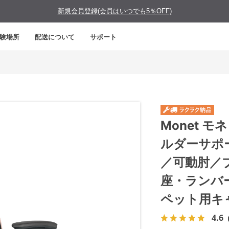
新規会員登録(会員はいつでも5％OFF)
験場所
配送について
サポート
Monet 
ルダーサポ
／可動肘／
座・ランバ
ペット用キ
4.6