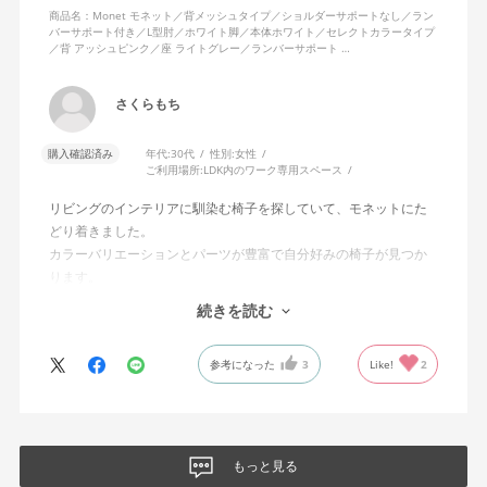
商品名：Monet モネット／背メッシュタイプ／ショルダーサポートなし／ラン
バーサポート付き／L型肘／ホワイト脚／本体ホワイト／セレクトカラータイプ
／背 アッシュピンク／座 ライトグレー／ランバーサポート …
さくらもち
購入確認済み
年代:
30代
性別:
女性
ご利用場所:
LDK内のワーク専用スペース
リビングのインテリアに馴染む椅子を探していて、モネットにた
どり着きました。
カラーバリエーションとパーツが豊富で自分好みの椅子が見つか
ります。
オフィスチェアにしては比較的コンパクトで家に置くのに最適で
続きを読む
した、座り心地も良く大変気に入っています。
今回どうしても欲しい色の組み合わせがあったので固定肘の物を
参考になった
3
Like!
2
購入しましたが、欲を言えば稼働肘バージョンもバイカラーなど
のバリエーションがあったら嬉しかったなと思います。
商品はとても良いもので、大変満足しています。
もっと見る