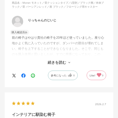
商品名：Monet モネット／背クッションタイプ／L型肘／ブラック脚／本体ブ
ラック／背 パーシアンレッド／座 ブラック／フローリング用キャスター
りっちゃんのじいじ
購入確認済み
前の椅子はやはり貴社の椅子を20年ほど使っていました。座り心
地かよく気に入っていたのですが、ダンパーの部分が壊れてしま
い、椅子を上下することができなくなりました。そこで、同じも
のを購入使用と思いましたが、すでに廃番になっており、この
MonEtを購入しました。やや固めの椅子ですが、使っているうち
続きを読む
になじんでくるのではと思っています。フローリング床で使って
いますが、ややキャスターがよく動きすぎるのが難点でしょう
参考になった
0
Like!
0
か。
2026.2.7
インテリアに馴染む椅子