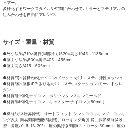
ェアー。
多様化するワークスタイルや空間に合わせて､カラーとマテリアルの
組み合わせを自由にアレンジ｡
サイズ・重量・材質
●外寸法/幅710×奥行(脚部除く)520×高さ1045～1135mm
●座面寸法/幅500×奥行405～455mm
●座面高さ/415～505mm
●材質/背:(背枠)強化ナイロン(メッシュ)ポリエステル弾性メッシュ
●材質/座:(座板)PP(張り地)ポリエステル(クッション)モールドウレ
タン
●材質/肘:強化ナイロン、ポリウレタンスキンモールド
●材質/脚:強化ナイロン、キャスター:ナイロン(φ60mm）
●機能/ガス圧昇降式、オートフィット シンクロロッキング、ロッキ
ング反力 簡易調節機能(5段階)、ロッキング角度 範囲調節機能(4段
階・角度: 0､6､13､20°)、座の奥行き調節(ストローク:50mm)、座の