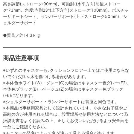
高さ調節(ストローク:90mm)、可動肘((水平方向)前後ストロー
ク:73mm、角度:内側23°(上下方向)ストローク:100mm)、ポスチャ
ーサポートシート、ランバーサポート(上下ストローク50mm)、シ
ョルダーサポート
●質量／約14.3ｋｇ
商品注意事項
※いずれのキャスターも､クッションフロアー上ではご使用にならな
いでください｡床を傷つける場合があります。
※本体色ホワイト(W)・グレー(G)の場合はキャスター色グレー(E2)、
本体色ブラック(B)・ベージュ(Z)の場合はキャスター色ブラック
(F6)になります。
※ショルダーサポート・ランバーサポートは背座と同色です。
※本商品は事務用家具として設計されています。小さなお子様やご
高齢の方が使用される場合は、設置場所や使用方法などについて取
扱説明書をよくお読みの上、正しくお使いいただけるよう安全面を
十分にご確認ください。
※モニターの発色によって色が違って見える場合があります。