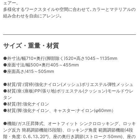
ェアー。
多様化するワークスタイルや空間に合わせて､カラーとマテリアルの
組み合わせを自由にアレンジ｡
サイズ・重量・材質
●外寸法/幅710×奥行(脚部除く)520×高さ1045～1135mm
●座面寸法/幅500×奥行405～455mm
●座面高さ/415～505mm
●材質/背:(背枠)強化ナイロン(メッシュ)ポリエステル弾性メッシュ
●材質/座:(座板)PP(張り地)ポリエステル(クッション)モールドウレ
タン
●材質/肘:強化ナイロン
●材質/脚:強化ナイロン、キャスター:ナイロン(φ60mm）
●機能/ガス圧昇降式、オートフィット シンクロロッキング、ロッキ
ング反力 簡易調節機能(5段階)、ロッキング角度 範囲調節機能(4段
階・角度: 0､6､13､20°)、座の奥行き調節(ストローク:50mm)、座の