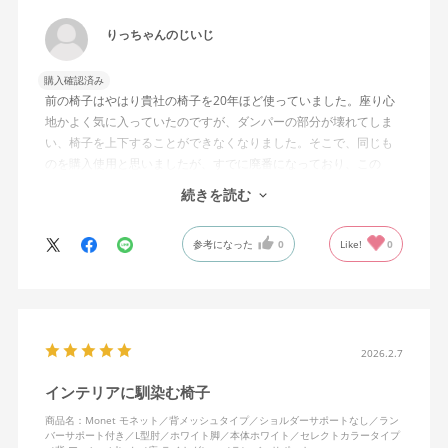
りっちゃんのじいじ
購入確認済み
前の椅子はやはり貴社の椅子を20年ほど使っていました。座り心
地かよく気に入っていたのですが、ダンパーの部分が壊れてしま
い、椅子を上下することができなくなりました。そこで、同じも
のを購入使用と思いましたが、すでに廃番になっており、この
MonEtを購入しました。やや固めの椅子ですが、使っているうち
続きを読む
になじんでくるのではと思っています。フローリング床で使って
いますが、ややキャスターがよく動きすぎるのが難点でしょう
参考になった
0
Like!
0
か。
2026.2.7
インテリアに馴染む椅子
商品名：Monet モネット／背メッシュタイプ／ショルダーサポートなし／ラン
バーサポート付き／L型肘／ホワイト脚／本体ホワイト／セレクトカラータイプ