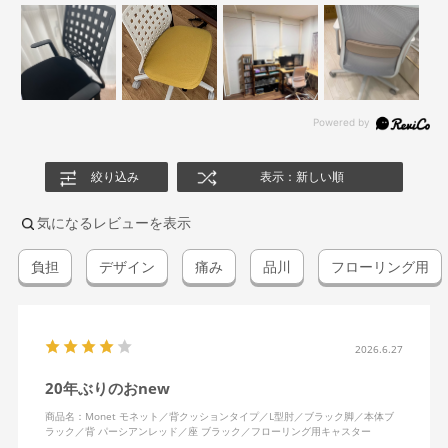
絞り込み
表示：新しい順
気になるレビューを表示
負担
デザイン
痛み
品川
フローリング用
2026.6.27
20年ぶりのおnew
商品名：Monet モネット／背クッションタイプ／L型肘／ブラック脚／本体ブ
ラック／背 パーシアンレッド／座 ブラック／フローリング用キャスター