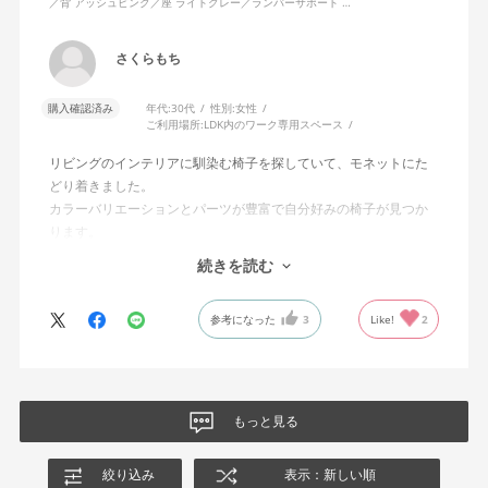
／背 アッシュピンク／座 ライトグレー／ランバーサポート …
さくらもち
購入確認済み
年代:
30代
性別:
女性
ご利用場所:
LDK内のワーク専用スペース
リビングのインテリアに馴染む椅子を探していて、モネットにた
どり着きました。
カラーバリエーションとパーツが豊富で自分好みの椅子が見つか
ります。
オフィスチェアにしては比較的コンパクトで家に置くのに最適で
続きを読む
した、座り心地も良く大変気に入っています。
今回どうしても欲しい色の組み合わせがあったので固定肘の物を
参考になった
3
Like!
2
購入しましたが、欲を言えば稼働肘バージョンもバイカラーなど
のバリエーションがあったら嬉しかったなと思います。
商品はとても良いもので、大変満足しています。
もっと見る
絞り込み
表示：新しい順