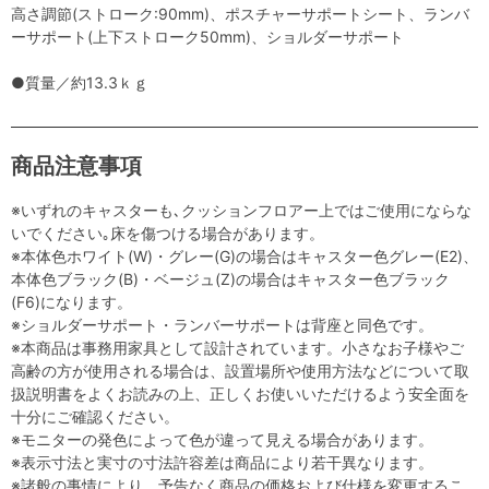
高さ調節(ストローク:90mm)、ポスチャーサポートシート、ランバ
ーサポート(上下ストローク50mm)、ショルダーサポート
●質量／約13.3ｋｇ
商品注意事項
※いずれのキャスターも､クッションフロアー上ではご使用にならな
いでください｡床を傷つける場合があります。
※本体色ホワイト(W)・グレー(G)の場合はキャスター色グレー(E2)、
本体色ブラック(B)・ベージュ(Z)の場合はキャスター色ブラック
(F6)になります。
※ショルダーサポート・ランバーサポートは背座と同色です。
※本商品は事務用家具として設計されています。小さなお子様やご
高齢の方が使用される場合は、設置場所や使用方法などについて取
扱説明書をよくお読みの上、正しくお使いいただけるよう安全面を
十分にご確認ください。
※モニターの発色によって色が違って見える場合があります。
※表示寸法と実寸の寸法許容差は商品により若干異なります。
※諸般の事情により、予告なく商品の価格および仕様を変更するこ