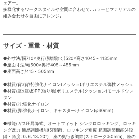
ェアー。
多様化するワークスタイルや空間に合わせて､カラーとマテリアルの
組み合わせを自由にアレンジ｡
サイズ・重量・材質
●外寸法/幅710×奥行(脚部除く)520×高さ1045～1135mm
●座面寸法/幅500×奥行405～455mm
●座面高さ/415～505mm
●材質/背:(背枠)強化ナイロン(メッシュ)ポリエステル弾性メッシュ
●材質/座:(座板)PP(張り地)ポリエステル(クッション)モールドウレ
タン
●材質/肘:強化ナイロン
●材質/脚:強化ナイロン、キャスター:ナイロン(φ60mm）
●機能/ガス圧昇降式、オートフィット シンクロロッキング、ロッキ
ング反力 簡易調節機能(5段階)、ロッキング角度 範囲調節機能(4段
階・角度: 0､6､13､20°)、座の奥行き調節(ストローク:50mm)、座の