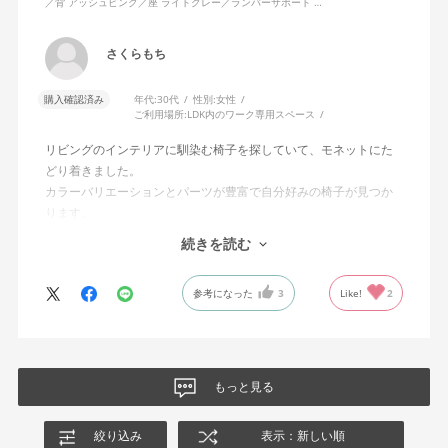
／背 アッシュピンク／座 ライトグレー／ランバーサポート …
さくらもち
購入確認済み
年代:
30代
性別:
女性
ご利用場所:
LDK内のワーク専用スペース
リビングのインテリアに馴染む椅子を探していて、モネットにた
どり着きました。
カラーバリエーションとパーツが豊富で自分好みの椅子が見つか
ります。
オフィスチェアにしては比較的コンパクトで家に置くのに最適で
続きを読む
した、座り心地も良く大変気に入っています。
今回どうしても欲しい色の組み合わせがあったので固定肘の物を
参考になった
3
Like!
2
購入しましたが、欲を言えば稼働肘バージョンもバイカラーなど
のバリエーションがあったら嬉しかったなと思います。
商品はとても良いもので、大変満足しています。
もっと見る
絞り込み
表示：新しい順