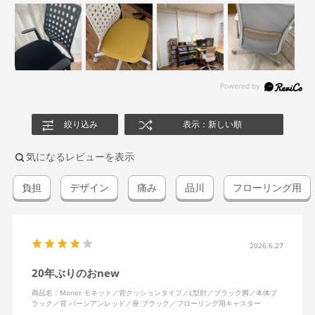
絞り込み
表示：新しい順
気になるレビューを表示
負担
デザイン
痛み
品川
フローリング用
2026.6.27
20年ぶりのおnew
商品名：Monet モネット／背クッションタイプ／L型肘／ブラック脚／本体ブ
ラック／背 パーシアンレッド／座 ブラック／フローリング用キャスター