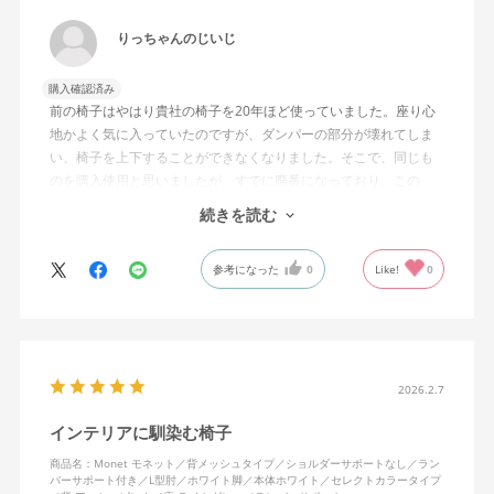
りっちゃんのじいじ
購入確認済み
前の椅子はやはり貴社の椅子を20年ほど使っていました。座り心
地かよく気に入っていたのですが、ダンパーの部分が壊れてしま
い、椅子を上下することができなくなりました。そこで、同じも
のを購入使用と思いましたが、すでに廃番になっており、この
MonEtを購入しました。やや固めの椅子ですが、使っているうち
続きを読む
になじんでくるのではと思っています。フローリング床で使って
いますが、ややキャスターがよく動きすぎるのが難点でしょう
参考になった
0
Like!
0
か。
2026.2.7
インテリアに馴染む椅子
商品名：Monet モネット／背メッシュタイプ／ショルダーサポートなし／ラン
バーサポート付き／L型肘／ホワイト脚／本体ホワイト／セレクトカラータイプ