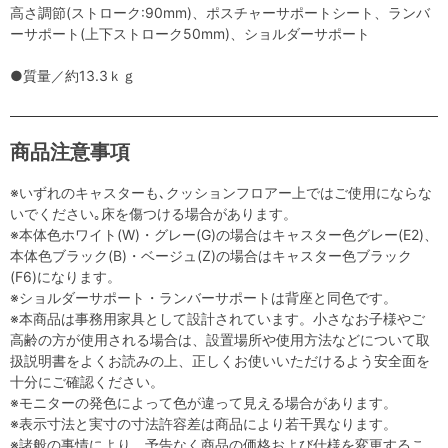
高さ調節(ストローク:90mm)、ポスチャーサポートシート、ランバ
ーサポート(上下ストローク50mm)、ショルダーサポート
●質量／約13.3ｋｇ
商品注意事項
※いずれのキャスターも､クッションフロアー上ではご使用にならな
いでください｡床を傷つける場合があります。
※本体色ホワイト(W)・グレー(G)の場合はキャスター色グレー(E2)、
本体色ブラック(B)・ベージュ(Z)の場合はキャスター色ブラック
(F6)になります。
※ショルダーサポート・ランバーサポートは背座と同色です。
※本商品は事務用家具として設計されています。小さなお子様やご
高齢の方が使用される場合は、設置場所や使用方法などについて取
扱説明書をよくお読みの上、正しくお使いいただけるよう安全面を
十分にご確認ください。
※モニターの発色によって色が違って見える場合があります。
※表示寸法と実寸の寸法許容差は商品により若干異なります。
※諸般の事情により、予告なく商品の価格および仕様を変更するこ