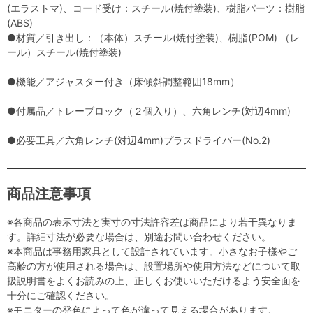
(エラストマ)、コード受け：スチール(焼付塗装)、樹脂パーツ：樹脂
(ABS)
●材質／引き出し：（本体）スチール(焼付塗装)、樹脂(POM) （レ
ール）スチール(焼付塗装)
●機能／アジャスター付き（床傾斜調整範囲18mm）
●付属品／トレーブロック（２個入り）、六角レンチ(対辺4mm)
●必要工具／六角レンチ(対辺4mm)プラスドライバー(No.2)
商品注意事項
※各商品の表示寸法と実寸の寸法許容差は商品により若干異なりま
す。詳細寸法が必要な場合は、別途お問い合わせください。
※本商品は事務用家具として設計されています。小さなお子様やご
高齢の方が使用される場合は、設置場所や使用方法などについて取
扱説明書をよくお読みの上、正しくお使いいただけるよう安全面を
十分にご確認ください。
※モニターの発色によって色が違って見える場合があります。