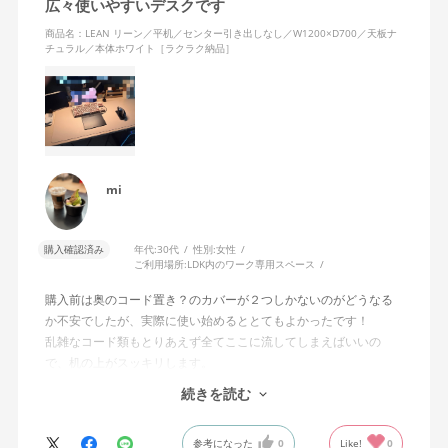
広々使いやすいデスクです
商品名：LEAN リーン／平机／センター引き出しなし／W1200×D700／天板ナ
チュラル／本体ホワイト［ラクラク納品］
mi
購入確認済み
年代:
30代
性別:
女性
ご利用場所:
LDK内のワーク専用スペース
購入前は奥のコード置き？のカバーが２つしかないのがどうなる
か不安でしたが、実際に使い始めるととてもよかったです！
乱雑なコード類もとりあえず全てここに流してしまえばいいの
で、机の上がスッキリします。
続きを読む
机の色も柔らかい桃色みのある色で、かわいらしいです。机自体
の作りもしっかりしておりこのお値段で組み立て作業もしていた
参考になった
0
Like!
0
だけて、とても良い買い物ができました！