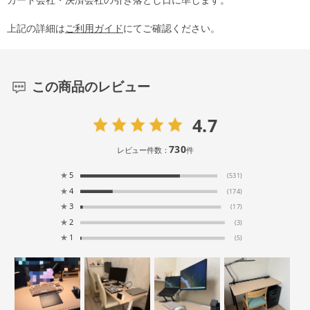
上記の詳細は
ご利用ガイド
にてご確認ください。
この商品のレビュー
4.7
730
レビュー件数：
件
★
5
(531)
★
4
(174)
★
3
(17)
★
2
(3)
★
1
(5)