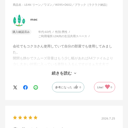
商品名：LEAN リーン／ワゴン／W395×D602／ブラック［ラクラク納品］
mac
購入確認済み
年代:
60代
性別:
男性
ご利用場所:
LDK内の生活共用スペース
会社でもコクヨさん使用していて自分の部屋でも使用してみまし
た。
開閉も静かでスムーズ容量はもう少し幅があればA4ファイルより
少し大きい封筒に入っている書類も入るんですがまぁ大丈夫で
す。経年仕様に耐えることは実証済みなのです すっこし高いで
続きを読む
すがコストパフォーマンスには優れていると思います。
参考になった
0
Like!
0
2026.7.25