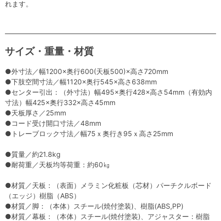
れます。
サイズ・重量・材質
●外寸法／幅1200×奥行600(天板500)×高さ720mm
●下肢空間寸法／幅1120×奥行545×高さ638mm
●センター引出：（外寸法）幅495×奥行428×高さ54mm（有効内
寸法）幅425×奥行332×高さ45mm
●天板厚さ／25mm
●コード受け開口寸法／48mm
●トレーブロック寸法／幅75ｘ奥行き95ｘ高さ25mm
●質量／約21.8kg
●耐荷重／天板均等荷重：約60㎏
●材質／天板：（表面）メラミン化粧板（芯材）パーチクルボード
（エッジ）樹脂（ABS）
●材質／脚：（本体）スチール(焼付塗装)、樹脂(ABS,PP)
●材質／幕板：（本体）スチール(焼付塗装)、アジャスター：樹脂