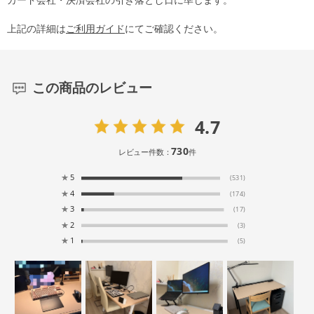
上記の詳細は
ご利用ガイド
にてご確認ください。
この商品のレビュー
4.7
730
レビュー件数：
件
★
5
(531)
★
4
(174)
★
3
(17)
★
2
(3)
★
1
(5)