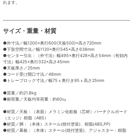
れます。
サイズ・重量・材質
●外寸法／幅1200×奥行600(天板500)×高さ720mm
●下肢空間寸法／幅1120×奥行545×高さ638mm
●センター引出：（外寸法）幅495×奥行428×高さ54mm（有効内
寸法）幅425×奥行332×高さ45mm
●天板厚さ／25mm
●コード受け開口寸法／48mm
●トレーブロック寸法／幅75ｘ奥行き95ｘ高さ25mm
●質量／約21.8kg
●耐荷重／天板均等荷重：約60㎏
●材質／天板：（表面）メラミン化粧板（芯材）パーチクルボード
（エッジ）樹脂（ABS）
●材質／脚：（本体）スチール(焼付塗装)、樹脂(ABS,PP)
●材質／幕板：（本体）スチール(焼付塗装)、アジャスター：樹脂