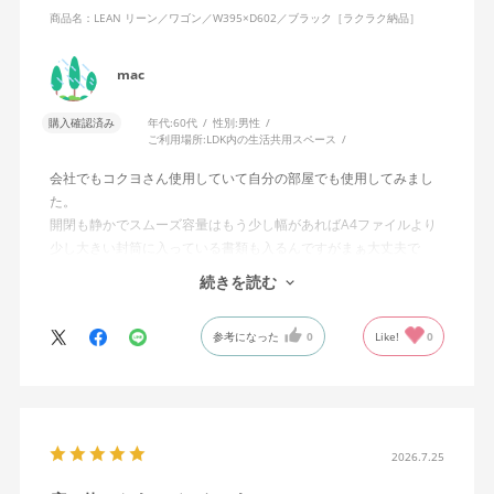
商品名：LEAN リーン／ワゴン／W395×D602／ブラック［ラクラク納品］
mac
購入確認済み
年代:
60代
性別:
男性
ご利用場所:
LDK内の生活共用スペース
会社でもコクヨさん使用していて自分の部屋でも使用してみまし
た。
開閉も静かでスムーズ容量はもう少し幅があればA4ファイルより
少し大きい封筒に入っている書類も入るんですがまぁ大丈夫で
す。経年仕様に耐えることは実証済みなのです すっこし高いで
続きを読む
すがコストパフォーマンスには優れていると思います。
参考になった
0
Like!
0
2026.7.25