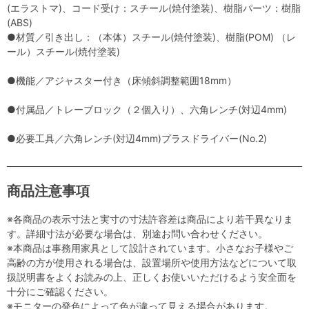
(エラストマ)、コード受け：スチール(焼付塗装)、樹脂パーツ：樹脂
(ABS)
●材質／引き出し：（本体）スチール(焼付塗装)、樹脂(POM) （レ
ール）スチール(焼付塗装)
●機能／アジャスター付き（床傾斜調整範囲18mm）
●付属品／トレーブロック（２個入り）、六角レンチ(対辺4mm)
●必要工具／六角レンチ(対辺4mm)プラスドライバー(No.2)
商品注意事項
※各商品の表示寸法と実寸の寸法許容差は商品により若干異なりま
す。詳細寸法が必要な場合は、別途お問い合わせください。
※本商品は事務用家具として設計されています。小さなお子様やご
高齢の方が使用される場合は、設置場所や使用方法などについて取
扱説明書をよくお読みの上、正しくお使いいただけるよう安全面を
十分にご確認ください。
※モニターの発色によって色が違って見える場合があります。