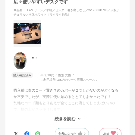
広々使いやすいデスクです
商品名：LEAN リーン／平机／センター引き出しなし／W1200×D700／天板ナ
チュラル／本体ホワイト［ラクラク納品］
mi
購入確認済み
年代:
30代
性別:
女性
ご利用場所:
LDK内のワーク専用スペース
購入前は奥のコード置き？のカバーが２つしかないのがどうなる
か不安でしたが、実際に使い始めるととてもよかったです！
乱雑なコード類もとりあえず全てここに流してしまえばいいの
で、机の上がスッキリします。
続きを読む
机の色も柔らかい桃色みのある色で、かわいらしいです。机自体
の作りもしっかりしておりこのお値段で組み立て作業もしていた
参考になった
0
Like!
0
だけて、とても良い買い物ができました！