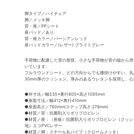
脚タイプ／ハイチェア
脚／メッキ脚
背・座／PPシート
座パッド／あり
背・座カラー／パーシアンレッド
座パッドカラー／(レザー) ブライトグレー
手荷物に配慮した背の形状。小さな手荷物が背の端から滑
いています。
フルラウンドシート。どの方向からでも腰掛けやすい、丸
30mm厚のクッション。厚みのあるウレタンを採用し、
●外寸法／幅535×奥行605×高さ1095mm
●座面寸法／幅412×奥行410mm
●座面高さ／760mm(ステップ高さ:278mm)
●材質／背：抗菌剤入りポリプロピレン
●材質／座：（座板）抗菌剤入りポリプロピレン（クッシ
地）エコPVCレザー
●材質／脚：スチール丸パイプ（クロームメッキ）