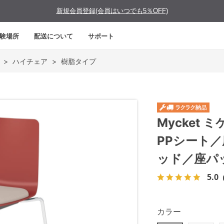
新規会員登録(会員はいつでも5％OFF)
験場所
配送について
サポート
>
ハイチェア
>
樹脂タイプ
Mycket
PPシート
ッド／座パ
5.0
カラー