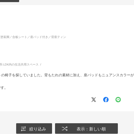
！
イト塗装脚／合板シート／座パッド付き／背座ティン
所:
LDK内の生活共用スペース
トの椅子を探していました。背もたれの素材に加え、座パッドもニュアンスカラーが
です。
絞り込み
表示：新しい順