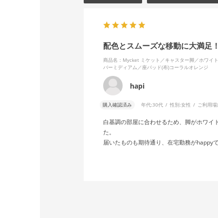
配色とスムーズな移動に大満足
商品名：Mycket ミケット／キャスター脚／ホワ
バーミディアム／座パッド(布)コーラルオレンジ
hapi
購入確認済み
年代:
30代
性別:
女性
ご利用場
白基調の部屋に合わせるため、脚がホワイ
た。
届いたものも期待通り、在宅勤務がhappy