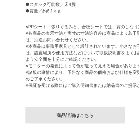
●スタック可能数／床4脚
●質量／約6.1ｋｇ
※PPシート・張りぐるみと、合板シートでは、背のしな
※各商品の表示寸法と実寸の寸法許容差は商品により若干
は、別途お問い合わせください。
※本商品は事務用家具として設計されています。小さなお
は、設置場所や使用方法などについて取扱説明書をよくお
よう安全面を十分にご確認ください。
※モニターの発色によって色が違って見える場合がありま
※諸般の事情により、予告なく商品の価格および仕様を変
めご了承ください。
※保証を受ける際にはご購入明細書または納品書のご提示
商品詳細はこちら