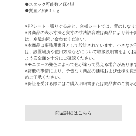
●スタック可能数／床4脚
●質量／約6.1ｋｇ
※PPシート・張りぐるみと、合板シートでは、背のしな
※各商品の表示寸法と実寸の寸法許容差は商品により若干
は、別途お問い合わせください。
※本商品は事務用家具として設計されています。小さなお
は、設置場所や使用方法などについて取扱説明書をよくお
よう安全面を十分にご確認ください。
※モニターの発色によって色が違って見える場合がありま
※諸般の事情により、予告なく商品の価格および仕様を変
めご了承ください。
※保証を受ける際にはご購入明細書または納品書のご提示
商品詳細はこちら