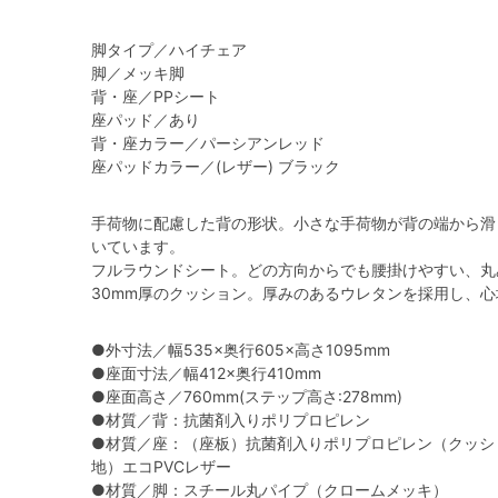
脚タイプ／ハイチェア
脚／メッキ脚
背・座／PPシート
座パッド／あり
背・座カラー／パーシアンレッド
座パッドカラー／(レザー) ブラック
手荷物に配慮した背の形状。小さな手荷物が背の端から滑
いています。
フルラウンドシート。どの方向からでも腰掛けやすい、丸
30mm厚のクッション。厚みのあるウレタンを採用し、
●外寸法／幅535×奥行605×高さ1095mm
●座面寸法／幅412×奥行410mm
●座面高さ／760mm(ステップ高さ:278mm)
●材質／背：抗菌剤入りポリプロピレン
●材質／座：（座板）抗菌剤入りポリプロピレン（クッシ
地）エコPVCレザー
●材質／脚：スチール丸パイプ（クロームメッキ）