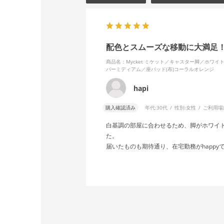
配色とスムーズな移動に大満足
商品名：Mycket ミケット／キャスター脚／ホワ
バーミディアム／座パッド(布)コーラルオレンジ
hapi
購入確認済み
年代:
30代
性別:
女性
ご利用場
白基調の部屋に合わせるため、脚がホワイ
た。
届いたものも期待通り、在宅勤務がhappy