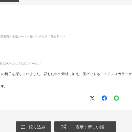
！
イト塗装脚／合板シート／座パッド付き／背座ティン
所:
LDK内の生活共用スペース
トの椅子を探していました。背もたれの素材に加え、座パッドもニュアンスカラーが
です。
絞り込み
表示：新しい順