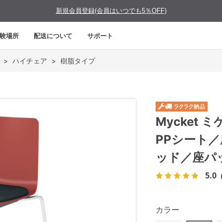
新規会員登録(会員はいつでも5％OFF)
験場所
配送について
サポート
>
ハイチェア
>
樹脂タイプ
Mycket
PPシート
ッド／座パ
5.0
カラー