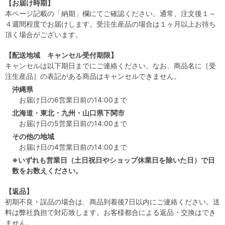
【お届け時期】
本ページ記載の「納期」欄にてご確認ください。通常、注文後１～
４週間程度でお届けします。受注生産品の場合は１ヶ月以上お待ち
頂く場合がございます。
【配送地域 キャンセル受付期限】
キャンセルは以下期日までにご連絡ください。なお、商品名に［受
注生産品］の表記がある商品はキャンセルできません。
沖縄県
お届け日の6営業日前の14:00まで
北海道・東北・九州・山口県下関市
お届け日の5営業日前の14:00まで
その他の地域
お届け日の4営業日前の14:00まで
※いずれも営業日（土日祝日やショップ休業日を除いた日）で日
数をお数えください。
【返品】
初期不良・誤品の場合は、商品到着後7日以内にご連絡ください。送
料は弊社負担で対応致します。お客様都合による返品・交換はでき
ません。