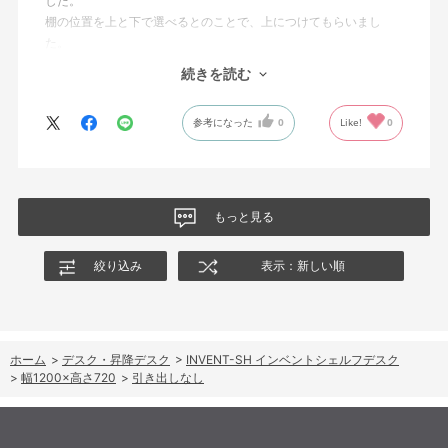
した。
棚の位置を上と下で選べるとのことで、上につけてもらいまし
た。
もし下に変更したい時は自力ではできないようです。
続きを読む
華奢な作りに見えますが、揺れたりすることもありません。
参考になった
0
Like!
0
目下の悩みは、ケーブル類がごちゃごちゃしていることで、試行
錯誤中です。
もっと見る
絞り込み
表示：新しい順
ホーム
>
デスク・昇降デスク
>
INVENT-SH インベントシェルフデスク
>
幅1200×高さ720
>
引き出しなし