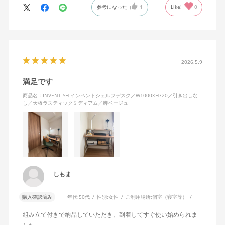
参考になった
1
Like!
0
2026.5.9
満足です
商品名：INVENT-SH インベントシェルフデスク／W1000×H720／引き出しな
し／天板ラスティックミディアム／脚ベージュ
しもま
購入確認済み
年代:
50代
性別:
女性
ご利用場所:
個室（寝室等）
組み立て付きで納品していただき、到着してすぐ使い始められま