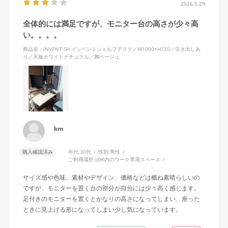
2026.5.29
全体的には満足ですが、モニター台の高さが少々高
い。。。。
商品名：INVENT-SH インベントシェルフデスク／W1000×H720／引き出しあ
り／天板ホワイトナチュラル／脚ベージュ
km
購入確認済み
年代:
30代
性別:
男性
ご利用場所:
LDK内のワーク専用スペース
サイズ感や色味、素材やデザイン、価格などは概ね素晴らしいの
ですが、モニターを置く台の部分が自分には少々高く感じます。
足付きのモニターを置くとかなりの高さになってしまい、座った
ときに見上げる形になってしまい少し気になっています。