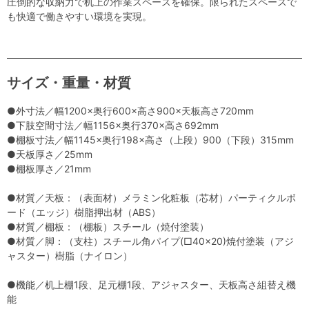
圧倒的な収納力で机上の作業スペースを確保。限られたスペースで
も快適で働きやすい環境を実現。
サイズ・重量・材質
●外寸法／幅1200×奥行600×高さ900×天板高さ720mm
●下肢空間寸法／幅1156×奥行370×高さ692mm
●棚板寸法／幅1145×奥行198×高さ（上段）900（下段）315mm
●天板厚さ／25mm
●棚板厚さ／21mm
●材質／天板：（表面材）メラミン化粧板（芯材）パーティクルボ
ード（エッジ）樹脂押出材（ABS）
●材質／棚板：（棚板）スチール（焼付塗装）
●材質／脚：（支柱）スチール角パイプ(□40×20)焼付塗装（アジ
ャスター）樹脂（ナイロン）
●機能／机上棚1段、足元棚1段、アジャスター、天板高さ組替え機
能