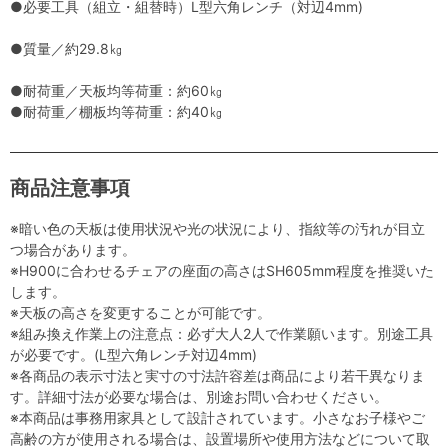
●必要工具（組立・組替時）L型六角レンチ（対辺4mm)
●質量／約29.8㎏
●耐荷重／天板均等荷重：約60㎏
●耐荷重／棚板均等荷重：約40㎏
商品注意事項
※暗い色の天板は使用状況や光の状況により、指紋等の汚れが目立
つ場合があります。
※H900に合わせるチェアの座面の高さはSH605mm程度を推奨いた
します。
※天板の高さを変更することが可能です。
※組み換え作業上の注意点：必ず大人2人で作業願います。別途工具
が必要です。(L型六角レンチ対辺4mm)
※各商品の表示寸法と実寸の寸法許容差は商品により若干異なりま
す。詳細寸法が必要な場合は、別途お問い合わせください。
※本商品は事務用家具として設計されています。小さなお子様やご
高齢の方が使用される場合は、設置場所や使用方法などについて取