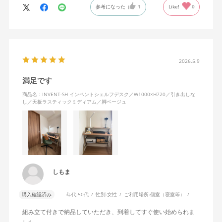
参考になった
1
Like!
0
2026.5.9
満足です
商品名：INVENT-SH インベントシェルフデスク／W1000×H720／引き出しな
し／天板ラスティックミディアム／脚ベージュ
しもま
購入確認済み
年代:
50代
性別:
女性
ご利用場所:
個室（寝室等）
組み立て付きで納品していただき、到着してすぐ使い始められま