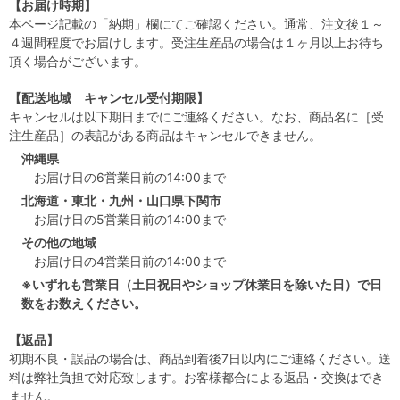
【お届け時期】
本ページ記載の「納期」欄にてご確認ください。通常、注文後１～
４週間程度でお届けします。受注生産品の場合は１ヶ月以上お待ち
頂く場合がございます。
【配送地域 キャンセル受付期限】
キャンセルは以下期日までにご連絡ください。なお、商品名に［受
注生産品］の表記がある商品はキャンセルできません。
沖縄県
お届け日の6営業日前の14:00まで
北海道・東北・九州・山口県下関市
お届け日の5営業日前の14:00まで
その他の地域
お届け日の4営業日前の14:00まで
※いずれも営業日（土日祝日やショップ休業日を除いた日）で日
数をお数えください。
【返品】
初期不良・誤品の場合は、商品到着後7日以内にご連絡ください。送
料は弊社負担で対応致します。お客様都合による返品・交換はでき
ません。