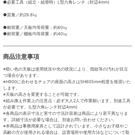
●必要工具（組立・組替時）L型六角レンチ（対辺4mm)
●質量／約29.8㎏
●耐荷重／天板均等荷重：約60㎏
●耐荷重／棚板均等荷重：約40㎏
商品注意事項
※暗い色の天板は使用状況や光の状況により、指紋等の汚れが目立
つ場合があります。
※H900に合わせるチェアの座面の高さはSH605mm程度を推奨いた
します。
※天板の高さを変更することが可能です。
※組み換え作業上の注意点：必ず大人2人で作業願います。別途工具
が必要です。(L型六角レンチ対辺4mm)
※各商品の表示寸法と実寸の寸法許容差は商品により若干異なりま
す。詳細寸法が必要な場合は、別途お問い合わせください。
※本商品は事務用家具として設計されています。小さなお子様やご
高齢の方が使用される場合は、設置場所や使用方法などについて取