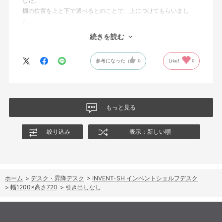
した。
棚の位置を上と下で選べるとのことで、上につけてもらいまし
た。
もし下に変更したい時は自力ではできないようです。
続きを読む
華奢な作りに見えますが、揺れたりすることもありません。
参考になった
0
Like!
0
目下の悩みは、ケーブル類がごちゃごちゃしていることで、試行
錯誤中です。
もっと見る
絞り込み
表示：新しい順
ホーム
>
デスク・昇降デスク
>
INVENT-SH インベントシェルフデスク
>
幅1200×高さ720
>
引き出しなし