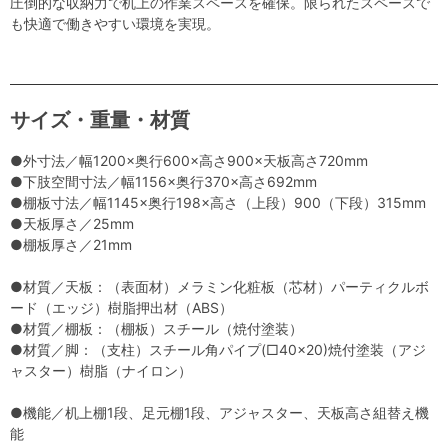
圧倒的な収納力で机上の作業スペースを確保。限られたスペースで
も快適で働きやすい環境を実現。
サイズ・重量・材質
●外寸法／幅1200×奥行600×高さ900×天板高さ720mm
●下肢空間寸法／幅1156×奥行370×高さ692mm
●棚板寸法／幅1145×奥行198×高さ（上段）900（下段）315mm
●天板厚さ／25mm
●棚板厚さ／21mm
●材質／天板：（表面材）メラミン化粧板（芯材）パーティクルボ
ード（エッジ）樹脂押出材（ABS）
●材質／棚板：（棚板）スチール（焼付塗装）
●材質／脚：（支柱）スチール角パイプ(□40×20)焼付塗装（アジ
ャスター）樹脂（ナイロン）
●機能／机上棚1段、足元棚1段、アジャスター、天板高さ組替え機
能