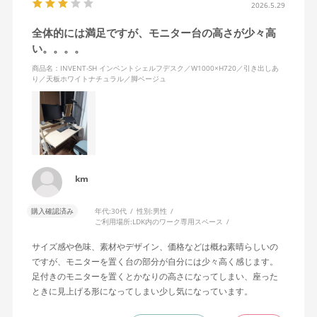
2026.5.29
全体的には満足ですが、モニター台の高さが少々高
い。。。。
商品名：INVENT-SH インベントシェルフデスク／W1000×H720／引き出しあ
り／天板ホワイトナチュラル／脚ベージュ
km
購入確認済み
年代:
30代
性別:
男性
ご利用場所:
LDK内のワーク専用スペース
サイズ感や色味、素材やデザイン、価格などは概ね素晴らしいの
ですが、モニターを置く台の部分が自分には少々高く感じます。
足付きのモニターを置くとかなりの高さになってしまい、座った
ときに見上げる形になってしまい少し気になっています。