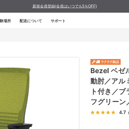
新規会員登録(会員はいつでも5％OFF)
験場所
配送について
サポート
Bezel 
動肘／アル
ト付き／ブ
フグリーン
4.7