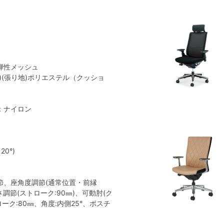
弾性メッシュ
)(張り地)ポリエステル（クッショ
：ナイロン
0°)
節、座角度調節(通常位置・前縁
さ調節(ストローク:90㎜)、可動肘(ク
ーク:80㎜、角度:内側25°、ボスチ