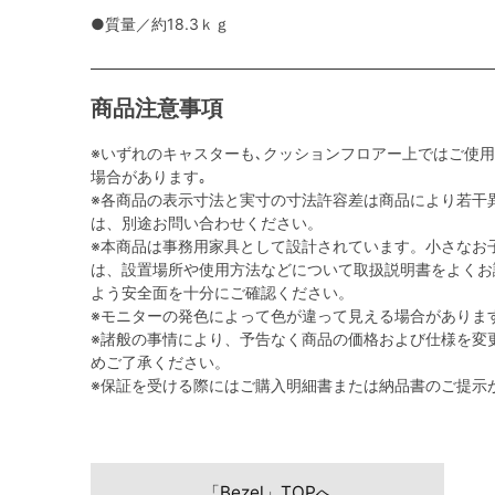
●質量／約18.3ｋｇ
商品注意事項
※いずれのキャスターも､クッションフロアー上ではご使
場合があります｡
※各商品の表示寸法と実寸の寸法許容差は商品により若干
は、別途お問い合わせください。
※本商品は事務用家具として設計されています。小さなお
は、設置場所や使用方法などについて取扱説明書をよくお
よう安全面を十分にご確認ください。
※モニターの発色によって色が違って見える場合がありま
※諸般の事情により、予告なく商品の価格および仕様を変
めご了承ください。
※保証を受ける際にはご購入明細書または納品書のご提示
「Bezel」TOPへ