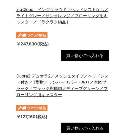
ingCloud イングクラウド／ヘッドレストなし／
ライトグレー／サンオレンジ／フローリング用キ
ャスター／［ラクラク納品］
￥247,830(税込)
買い物かごへ入れる
Duora2 デュオラ2／メッシュタイプ／ヘッドレス
ト付き／T型肘／ランバーサポートあり／本体ブ
ラック／ブラック樹脂脚／ディープグリーン／フ
ローリング用キャスター
￥127,160(税込)
買い物かごへ入れる