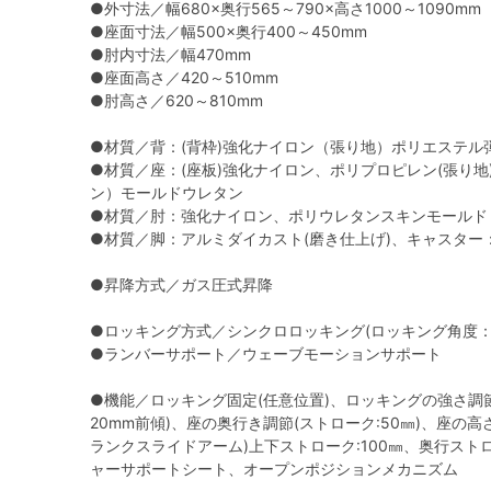
●外寸法／幅680×奥行565～790×高さ1000～1090mm
●座面寸法／幅500×奥行400～450mm
●肘内寸法／幅470mm
●座面高さ／420～510mm
●肘高さ／620～810mm
●材質／背：(背枠)強化ナイロン（張り地）ポリエステル
●材質／座：(座板)強化ナイロン、ポリプロピレン(張り地
ン）モールドウレタン
●材質／肘：強化ナイロン、ポリウレタンスキンモールド
●材質／脚：アルミダイカスト(磨き仕上げ)、キャスター
●昇降方式／ガス圧式昇降
●ロッキング方式／シンクロロッキング(ロッキング角度：2
●ランバーサポート／ウェーブモーションサポート
●機能／ロッキング固定(任意位置)、ロッキングの強さ調
20mm前傾)、座の奥行き調節(ストローク:50㎜)、座の高
ランクスライドアーム)上下ストローク:100㎜、奥行ストロ
ャーサポートシート、オープンポジションメカニズム