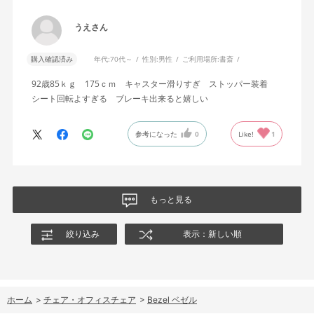
うえさん
購入確認済み
年代:
70代～
性別:
男性
ご利用場所:
書斎
92歳85ｋｇ 175ｃｍ キャスター滑りすぎ ストッパー装着
シート回転よすぎる ブレーキ出来ると嬉しい
参考になった
0
Like!
1
もっと見る
絞り込み
表示：新しい順
ホーム
>
チェア・オフィスチェア
>
Bezel ベゼル