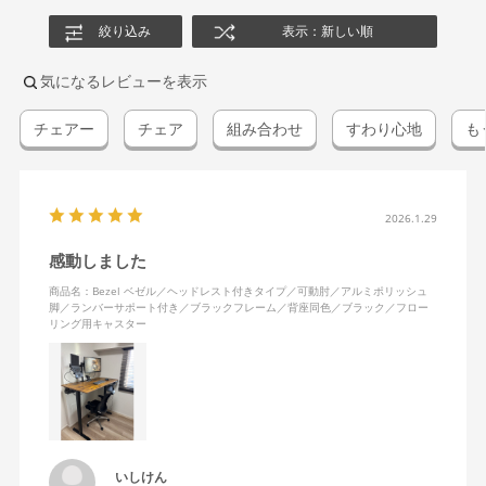
絞り込み
表示：新しい順
気になるレビューを表示
チェアー
チェア
組み合わせ
すわり心地
も
2026.1.29
感動しました
商品名：Bezel ベゼル／ヘッドレスト付きタイプ／可動肘／アルミポリッシュ
脚／ランバーサポート付き／ブラックフレーム／背座同色／ブラック／フロー
リング用キャスター
いしけん