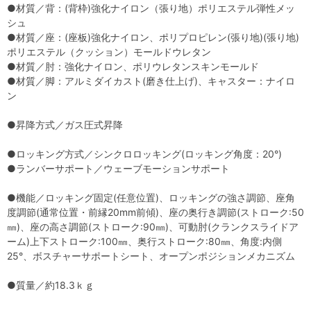
●材質／背：(背枠)強化ナイロン（張り地）ポリエステル弾性メッ
シュ
●材質／座：(座板)強化ナイロン、ポリプロピレン(張り地)(張り地)
ポリエステル（クッション）モールドウレタン
●材質／肘：強化ナイロン、ポリウレタンスキンモールド
●材質／脚：アルミダイカスト(磨き仕上げ)、キャスター：ナイロ
ン
●昇降方式／ガス圧式昇降
●ロッキング方式／シンクロロッキング(ロッキング角度：20°)
●ランバーサポート／ウェーブモーションサポート
●機能／ロッキング固定(任意位置)、ロッキングの強さ調節、座角
度調節(通常位置・前縁20mm前傾)、座の奥行き調節(ストローク:50
㎜)、座の高さ調節(ストローク:90㎜)、可動肘(クランクスライドア
ーム)上下ストローク:100㎜、奥行ストローク:80㎜、角度:内側
25°、ボスチャーサポートシート、オープンポジションメカニズム
●質量／約18.3ｋｇ