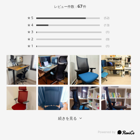
67
レビュー件数：
件
★
5
(52)
★
4
(13)
★
3
(1)
★
2
(0)
★
1
(1)
続きを見る