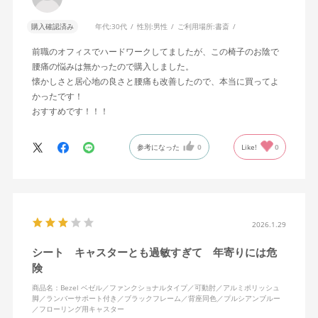
購入確認済み
年代:
30代
性別:
男性
ご利用場所:
書斎
前職のオフィスでハードワークしてましたが、この椅子のお陰で
腰痛の悩みは無かったので購入しました。
懐かしさと居心地の良さと腰痛も改善したので、本当に買ってよ
かったです！
おすすめです！！！
参考になった
0
Like!
0
2026.1.29
シート キャスターとも過敏すぎて 年寄りには危
険
商品名：Bezel ベゼル／ファンクショナルタイプ／可動肘／アルミポリッシュ
脚／ランバーサポート付き／ブラックフレーム／背座同色／プルシアンブルー
／フローリング用キャスター