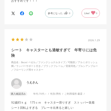
おすすめです！！！
参考になった
0
Like!
0
2026.1.29
シート キャスターとも過敏すぎて 年寄りには危
険
商品名：Bezel ベゼル／ファンクショナルタイプ／可動肘／アルミポリッシュ
脚／ランバーサポート付き／ブラックフレーム／背座同色／プルシアンブルー
／フローリング用キャスター
うえさん
購入確認済み
年代:
70代～
性別:
男性
ご利用場所:
書斎
92歳85ｋｇ 175ｃｍ キャスター滑りすぎ ストッパー装着
シート回転よすぎる ブレーキ出来ると嬉しい