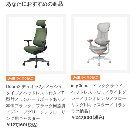
あなたにおすすめの商品
ingCloud イングクラウド／
Duora2 デュオラ2／メッシュ
ヘッドレストなし／ライトグ
タイプ／ヘッドレスト付き／T
レー／サンオレンジ／フロー
型肘／ランバーサポートあり／
リング用キャスター／［ラク
本体ブラック／ブラック樹脂脚
ラク納品］
／ディープグリーン／フローリ
￥247,830(税込)
ング用キャスター
￥127,160(税込)