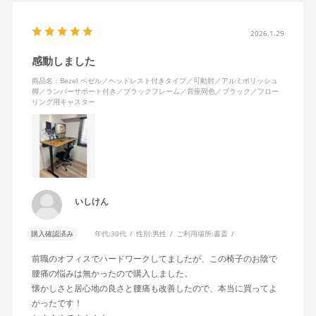
2026.1.29
感動しました
商品名：Bezel ベゼル／ヘッドレスト付きタイプ／可動肘／アルミポリッシュ
脚／ランバーサポート付き／ブラックフレーム／背座同色／ブラック／フロー
リング用キャスター
いしけん
購入確認済み
年代:
30代
性別:
男性
ご利用場所:
書斎
前職のオフィスでハードワークしてましたが、この椅子のお陰で
腰痛の悩みは無かったので購入しました。
懐かしさと居心地の良さと腰痛も改善したので、本当に買ってよ
かったです！