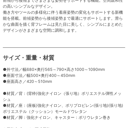
前傾から後傾までさまざまな姿勢をサポートする機能。空間親和性
の高いシンプルなデザイン。
働き方やツールの多様化に伴う着座姿勢の変化もサポートする新機
能を搭載。前傾姿勢から後傾姿勢まで最適にサポートします。滑ら
かな曲面を描く背フレームは見た目に美しく、シンプルにまとめた
デザインがさまざまな空間に調和します。
サイズ・重量・材質
●外寸法／幅680×奥行565～790×高さ1000～1090mm
●座面寸法／幅500×奥行400～450mm
●座面高さ／420～510mm
●材質／背：(背枠)強化ナイロン（張り地）ポリエステル弾性メッ
シュ
●材質／座：(座板)強化ナイロン、ポリプロピレン(張り地)(張り地)
ポリエステル（クッション）モールドウレタン
●材質／脚：強化ナイロン、キャスター：ポリウレタン巻き