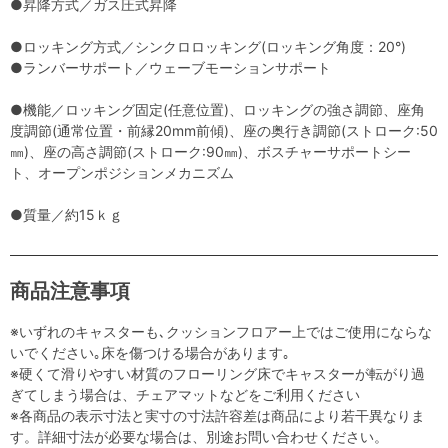
●昇降方式／ガス圧式昇降
●ロッキング方式／シンクロロッキング(ロッキング角度：20°)
●ランバーサポート／ウェーブモーションサポート
●機能／ロッキング固定(任意位置)、ロッキングの強さ調節、座角
度調節(通常位置・前縁20mm前傾)、座の奥行き調節(ストローク:50
㎜)、座の高さ調節(ストローク:90㎜)、ボスチャーサポートシー
ト、オープンポジションメカニズム
●質量／約15ｋｇ
商品注意事項
※いずれのキャスターも､クッションフロアー上ではご使用にならな
いでください｡床を傷つける場合があります｡
※硬くて滑りやすい材質のフローリング床でキャスターが転がり過
ぎてしまう場合は、チェアマットなどをご利用ください
※各商品の表示寸法と実寸の寸法許容差は商品により若干異なりま
す。詳細寸法が必要な場合は、別途お問い合わせください。