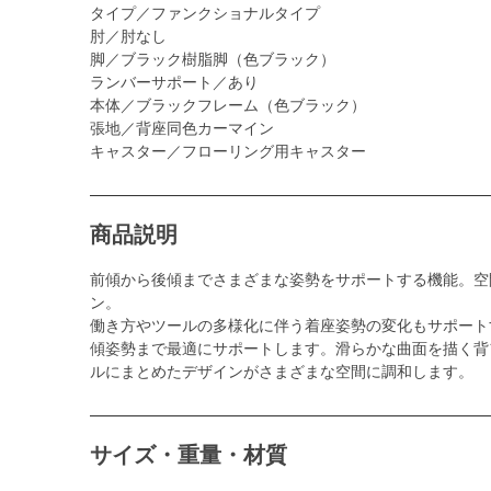
タイプ／ファンクショナルタイプ
肘／肘なし
脚／ブラック樹脂脚（色ブラック）
ランバーサポート／あり
本体／ブラックフレーム（色ブラック）
張地／背座同色カーマイン
キャスター／フローリング用キャスター
商品説明
前傾から後傾までさまざまな姿勢をサポートする機能。空
ン。
働き方やツールの多様化に伴う着座姿勢の変化もサポート
傾姿勢まで最適にサポートします。滑らかな曲面を描く背
ルにまとめたデザインがさまざまな空間に調和します。
サイズ・重量・材質