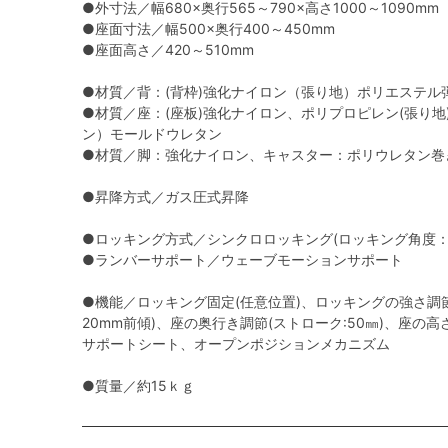
●外寸法／幅680×奥行565～790×高さ1000～1090mm
●座面寸法／幅500×奥行400～450mm
●座面高さ／420～510mm
●材質／背：(背枠)強化ナイロン（張り地）ポリエステル
●材質／座：(座板)強化ナイロン、ポリプロピレン(張り地
ン）モールドウレタン
●材質／脚：強化ナイロン、キャスター：ポリウレタン巻
●昇降方式／ガス圧式昇降
●ロッキング方式／シンクロロッキング(ロッキング角度：2
●ランバーサポート／ウェーブモーションサポート
●機能／ロッキング固定(任意位置)、ロッキングの強さ調
20mm前傾)、座の奥行き調節(ストローク:50㎜)、座の高
サポートシート、オープンポジションメカニズム
●質量／約15ｋｇ