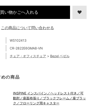
買い物かごへ入れる
この商品について問い合わせる
WS102413
CR-2822E6GMA8-VN
チェア・オフィスチェア
>
Bezel ベゼル
すめの商品
INSPINE インスパイン／ヘッドレスト付き／可
動肘／座面布張り／ブラックフレーム／座ブラッ
ク／フローリング用キャスター