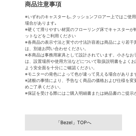
商品注意事項
※いずれのキャスターも､クッションフロアー上ではご使
場合があります｡
※硬くて滑りやすい材質のフローリング床でキャスターが
ットなどをご利用ください
※各商品の表示寸法と実寸の寸法許容差は商品により若干
は、別途お問い合わせください。
※本商品は事務用家具として設計されています。小さなお
は、設置場所や使用方法などについて取扱説明書をよくお
よう安全面を十分にご確認ください。
※モニターの発色によって色が違って見える場合がありま
※諸般の事情により、予告なく商品の価格および仕様を変
めご了承ください。
※保証を受ける際にはご購入明細書または納品書のご提示
「Bezel」TOPへ