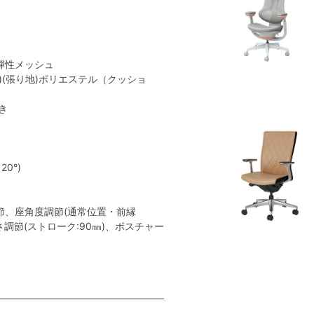
弾性メッシュ
)(張り地)ポリエステル（クッショ
き
0°)
節、座角度調節(通常位置・前縁
さ調節(ストローク:90㎜)、ボスチャー