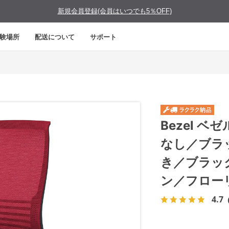
新規会員登録(会員はいつでも5％OFF)
験場所
配送について
サポート
Bezel 
なし／ブラ
き／ブラッ
ン／フロー
4.7