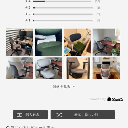
★
4
(35)
★
3
(5)
★
2
(3)
★
1
(4)
続きを見る
絞り込み
表示：新しい順
気になるレビューを表示