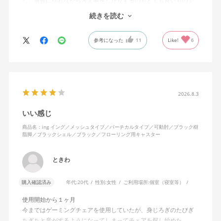
し、前後に揺れながら考え事をしたりするのもとても良いもので
す。カチャカチャ音が鳴るわけではないのですが、オフィスで揺
続きを読む
れてばっかだと怒られそうですが、自宅なら何も気にせずに使え
ます。
参考になった
11
Like!
6
特に前後に揺らす時にヘッドレストありで購入して良かったと思
えます。揺れを止める機能もちゃんとあります。
2026.8.3
いい感じ
商品名：ing イング／メッシュタイプ／バーチカルタイプ／可動肘／ブラック樹
脂脚／ブラックシェル／ブラック／フローリング用キャスター
ときわ
購入確認済み
年代:
20代
性別:
女性
ご利用場所:
個室（寝室等）
使用開始から１ヶ月
今まではゲーミングチェアを使用していたが、身じろぎのたびぎ
ちぎちと音がするようになってしまってチェアを探し始めた。