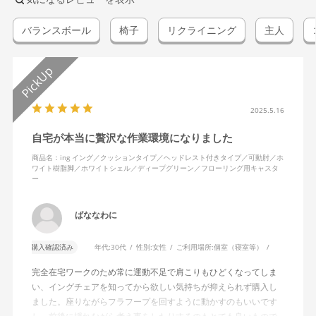
バランスボール
椅子
リクライニング
主人
2025.5.16
自宅が本当に贅沢な作業環境になりました
商品名：ing イング／クッションタイプ／ヘッドレスト付きタイプ／可動肘／ホ
ワイト樹脂脚／ホワイトシェル／ディープグリーン／フローリング用キャスタ
ー
ばななわに
購入確認済み
年代:
30代
性別:
女性
ご利用場所:
個室（寝室等）
完全在宅ワークのため常に運動不足で肩こりもひどくなってしま
い、イングチェアを知ってから欲しい気持ちが抑えられず購入し
ました。座りながらフラフープを回すように動かすのもいいです