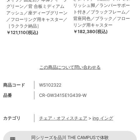
リッシュ脚／ランバーサポー
グリーン／背 合板ミディアム
ト付き／ブラックフレーム／
アッシュ／座ディープグリーン
背座同色／ブラック／フロー
／フローリング用キャスター／
リング用キャスター
［ラクラク納品］
￥182,380(税込)
￥121,110(税込)
この商品について問い合わせる
商品コード
WS102322
品番
CR-GW3415E1G439-W
カテゴリ
チェア・オフィスチェア
>
ing イング
同シリーズを品川 THE CAMPUSで体験