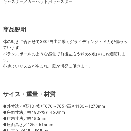
キャスター／カーペット用キャスター
商品説明
体の動きに合わせて360°自由に動くグライディング・メカが備わっ
ています。
バランスボールのような感覚で前後左右や斜めの動きにも追随しま
す。
心地よいリズムが生まれ、脳が活発に働きます。
サイズ・重量・材質
●外寸法／幅710×奥行670～785×高さ1180～1270mm
●座面寸法／幅480×奥行450mm
●肘内寸法／幅480mm
●座面高さ／425～515mm
●肘高さ／615～805mm