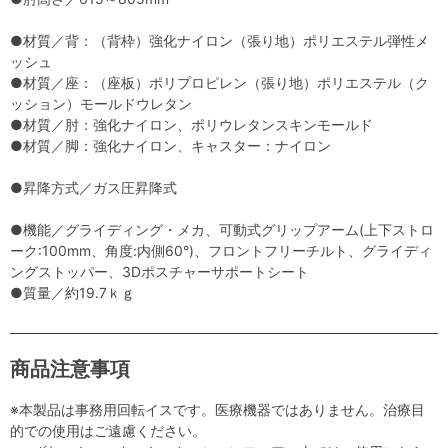
●材質／背：（背枠）強化ナイロン（張り地）ポリエステル弾性メ
ッシュ
●材質／座：（座板）ポリプロピレン（張り地）ポリエステル（ク
ッション）モールドウレタン
●材質／肘：強化ナイロン、ポリウレタンスキンモールド
●材質／脚：強化ナイロン、キャスター：ナイロン
●昇降方式／ガス圧昇降式
●機能／グライディング・メカ、可動式グリップアーム(上下ストロ
ーク:100mm、角度:内側60°)、フロントフリーチルト、グライディ
ングストッパー、3Dポスチャーサポートシート
●質量／約19.7ｋｇ
商品注意事項
※本製品は事務用回転イスです。医療機器ではありません。治療目
的での使用はご遠慮ください。