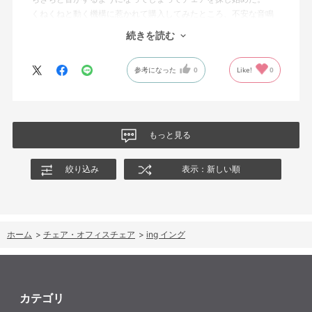
くねくねと動く機構に惹かれて購入してみたところ、不安な音鳴
りは無くなった！但し座る時と立つ時はカッチョンと音がする。
続きを読む
これは座っていない時に椅子が倒れないように立ち上がると水平
に保つ機構があるようだ。
参考になった
0
Like!
0
絵を描くのと、ゲームをするためのデスクで使用しているためお
尻についてくるフレキシブルな座面が嬉しい。
肘置きは可動肘を選択したが、コントローラーをもって肘をつく
と硬さを感じる。高さや可動域は非常に良い。
もっと見る
絞り込み
表示：新しい順
ホーム
>
チェア・オフィスチェア
>
ing イング
カテゴリ