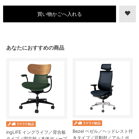
あなたにおすすめの商品
Bezel ベゼル／ヘッドレスト付
ingLIFE イングライフ／背合板
きタイプ／可動肘／アルミポ
タイプ／固定肘／本体ディープ