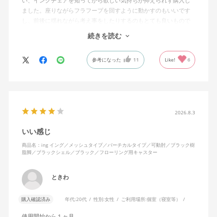
い、イングチェアを知ってから欲しい気持ちが抑えられず購入し
ました。座りながらフラフープを回すように動かすのもいいです
し、前後に揺れながら考え事をしたりするのもとても良いもので
す。カチャカチャ音が鳴るわけではないのですが、オフィスで揺
続きを読む
れてばっかだと怒られそうですが、自宅なら何も気にせずに使え
ます。
参考になった
11
Like!
6
特に前後に揺らす時にヘッドレストありで購入して良かったと思
えます。揺れを止める機能もちゃんとあります。
2026.8.3
いい感じ
商品名：ing イング／メッシュタイプ／バーチカルタイプ／可動肘／ブラック樹
脂脚／ブラックシェル／ブラック／フローリング用キャスター
ときわ
購入確認済み
年代:
20代
性別:
女性
ご利用場所:
個室（寝室等）
使用開始から１ヶ月