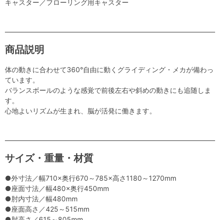
キャスター／フローリング用キャスター
商品説明
体の動きに合わせて360°自由に動くグライディング・メカが備わっ
ています。
バランスボールのような感覚で前後左右や斜めの動きにも追随しま
す。
心地よいリズムが生まれ、脳が活発に働きます。
サイズ・重量・材質
●外寸法／幅710×奥行670～785×高さ1180～1270mm
●座面寸法／幅480×奥行450mm
●肘内寸法／幅480mm
●座面高さ／425～515mm
●肘高さ／615～805mm