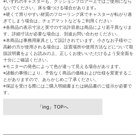
※いずれのキャスターも、クッションフロアー上ではご使用になら
ないでください。床を傷つける場合があります｡
※硬くて滑りやすい材質のフローリング床でキャスターが転がり過
ぎてしまう場合は、チェアマットなどをご利用ください
※各商品の表示寸法と実寸の寸法許容差は商品により若干異なりま
す。詳細寸法が必要な場合は、別途お問い合わせください。
※本商品は事務用家具として設計されています。小さなお子様やご
高齢の方が使用される場合は、設置場所や使用方法などについて取
扱説明書をよくお読みの上、正しくお使いいただけるよう安全面を
十分にご確認ください。
※モニターの発色によって色が違って見える場合があります。
※諸般の事情により、予告なく商品の価格および仕様を変更するこ
とがありますので、あらかじめご了承ください。
※保証を受ける際にはご購入明細書または納品書のご提示が必要で
す。
「ing」TOPへ