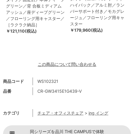
ハイバック／アルミ肘／ラン
グリーン／背 合板ミディアム
バーサポート付き／モカグレ
アッシュ／座ディープグリーン
ージュ／フローリング用キャ
／フローリング用キャスター／
スター
［ラクラク納品］
￥179,960(税込)
￥121,110(税込)
この商品について問い合わせる
商品コード
WS102321
品番
CR-GW3415E1G439-V
カテゴリ
チェア・オフィスチェア
>
ing イング
同シリーズを品川 THE CAMPUSで体験