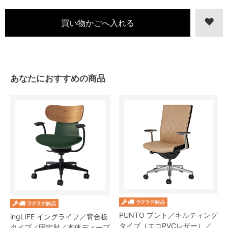
あなたにおすすめの商品
PUNTO プント／キルティング
ingLIFE イングライフ／背合板
タイプ（エコPVCレザー）／
タイプ／固定肘／本体ディープ