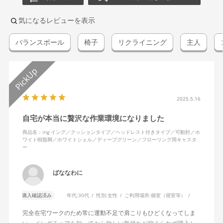
気になるレビューを表示
バランスボール
椅子
リクライニング
主人
2025.5.16
自宅が本当に贅沢な作業環境になりました
商品名：ing イング／クッションタイプ／ヘッドレスト付きタイプ／可動肘／ホ
ワイト樹脂脚／ホワイトシェル／ディープグリーン／フローリング用キャスタ
ー
ばななわに
購入確認済み
年代:
30代
性別:
女性
ご利用場所:
個室（寝室等）
完全在宅ワークのため常に運動不足で肩こりもひどくなってしま