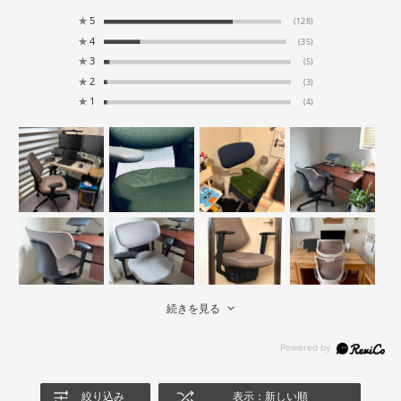
★
5
(128)
★
4
(35)
★
3
(5)
★
2
(3)
★
1
(4)
続きを見る
絞り込み
表示：新しい順