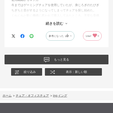
今まではゲーミングチェアを使用していたが、身じろぎのたびぎ
ちぎちと音がするようになってしまってチェアを探し始めた。
くねくねと動く機構に惹かれて購入してみたところ、不安な音鳴
りは無くなった！但し座る時と立つ時はカッチョンと音がする。
続きを読む
これは座っていない時に椅子が倒れないように立ち上がると水平
に保つ機構があるようだ。
参考になった
1
Like!
0
絵を描くのと、ゲームをするためのデスクで使用しているためお
尻についてくるフレキシブルな座面が嬉しい。
肘置きは可動肘を選択したが、コントローラーをもって肘をつく
と硬さを感じる。高さや可動域は非常に良い。
もっと見る
絞り込み
表示：新しい順
ホーム
>
チェア・オフィスチェア
>
ing イング