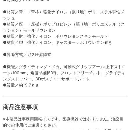
●材質／背：（背枠）強化ナイロン（張り地）ポリエステル弾性メ
ッシュ
●材質／座：（座板）ポリプロピレン（張り地）ポリエステル（ク
ッション）モールドウレタン
●材質／肘：強化ナイロン、ポリウレタンスキンモールド
●材質／脚：強化ナイロン、キャスター：ポリウレタン巻き
●昇降方式／ガス圧昇降式
●機能／グライディング・メカ、可動式グリップアーム(上下ストロ
ーク:100mm、角度:内側60°)、フロントフリーチルト、グライディ
ングストッパー、3Dポスチャーサポートシート
●質量／約19.7ｋｇ
商品注意事項
※本製品は事務用回転イスです。医療機器ではありません。治療目
的での使用はご遠慮ください。