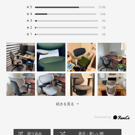
★
5
(128)
★
4
(34)
★
3
(5)
★
2
(3)
★
1
(4)
続きを見る
絞り込み
表示：新しい順