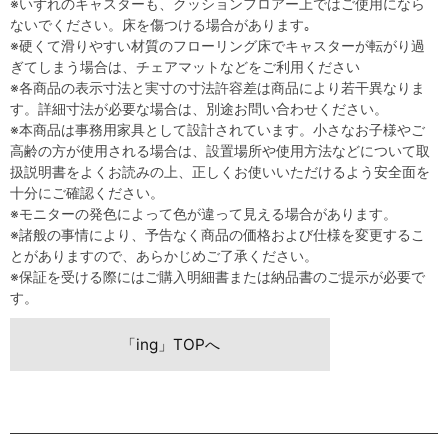
※いずれのキャスターも、クッションフロアー上ではご使用になら
ないでください。床を傷つける場合があります｡
※硬くて滑りやすい材質のフローリング床でキャスターが転がり過
ぎてしまう場合は、チェアマットなどをご利用ください
※各商品の表示寸法と実寸の寸法許容差は商品により若干異なりま
す。詳細寸法が必要な場合は、別途お問い合わせください。
※本商品は事務用家具として設計されています。小さなお子様やご
高齢の方が使用される場合は、設置場所や使用方法などについて取
扱説明書をよくお読みの上、正しくお使いいただけるよう安全面を
十分にご確認ください。
※モニターの発色によって色が違って見える場合があります。
※諸般の事情により、予告なく商品の価格および仕様を変更するこ
とがありますので、あらかじめご了承ください。
※保証を受ける際にはご購入明細書または納品書のご提示が必要で
す。
「ing」TOPへ