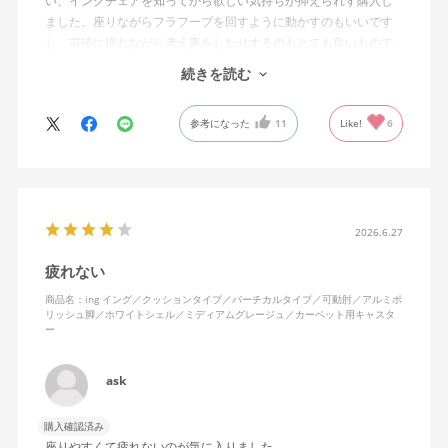
い、イングチェアを知ってから欲しい気持ちが抑えられず購入し
ました。座りながらフラフープを回すように動かすのもいいです
し、前後に揺れながら考え事をしたりするのもとても良いもので
す。カチャカチャ音が鳴るわけではないのですが、オフィスで揺
続きを読む
れてばっかだと怒られそうですが、自宅なら何も気にせずに使え
ます。
参考になった
11
Like!
6
特に前後に揺らす時にヘッドレストありで購入して良かったと思
えます。揺れを止める機能もちゃんとあります。
2026.6.27
疲れない
商品名：ing イング／クッションタイプ／バーチカルタイプ／可動肘／アルミポ
リッシュ脚／ホワイトシェル／ミディアムグレージュ／カーペット用キャスタ
ー
ask
購入確認済み
座りやすくて疲れないのが気に入りました