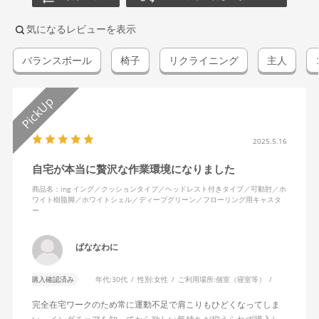
気になるレビューを表示
バランスボール
椅子
リクライニング
主人
2025.5.16
自宅が本当に贅沢な作業環境になりました
商品名：ing イング／クッションタイプ／ヘッドレスト付きタイプ／可動肘／ホ
ワイト樹脂脚／ホワイトシェル／ディープグリーン／フローリング用キャスタ
ー
ばななわに
購入確認済み
年代:
30代
性別:
女性
ご利用場所:
個室（寝室等）
完全在宅ワークのため常に運動不足で肩こりもひどくなってしま