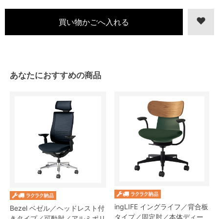
あなたにおすすめの商品
ingLIFE イングライフ／背合板
Bezel ベゼル／ヘッドレスト付
タイプ／固定肘／本体ディー
きタイプ／可動肘／アルミポリ