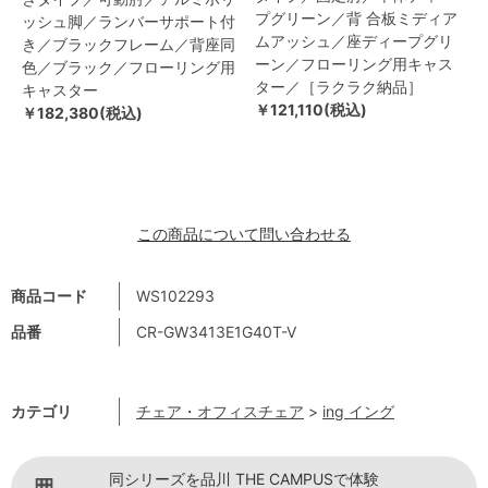
プグリーン／背 合板ミディア
ッシュ脚／ランバーサポート付
ムアッシュ／座ディープグリ
き／ブラックフレーム／背座同
ーン／フローリング用キャス
色／ブラック／フローリング用
ター／［ラクラク納品］
キャスター
￥121,110(税込)
￥182,380(税込)
この商品について問い合わせる
商品コード
WS102293
品番
CR-GW3413E1G40T-V
カテゴリ
チェア・オフィスチェア
>
ing イング
同シリーズを品川 THE CAMPUSで体験