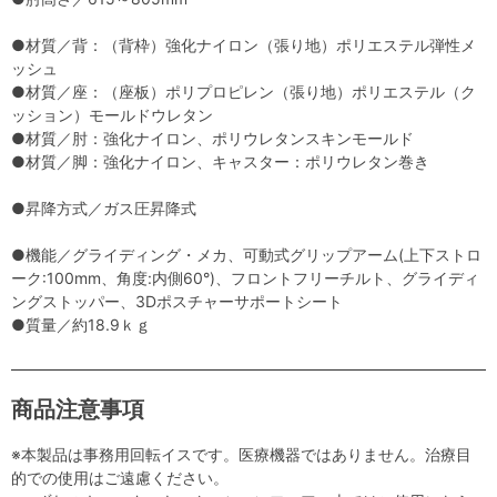
●材質／背：（背枠）強化ナイロン（張り地）ポリエステル弾性メ
ッシュ
●材質／座：（座板）ポリプロピレン（張り地）ポリエステル（ク
ッション）モールドウレタン
●材質／肘：強化ナイロン、ポリウレタンスキンモールド
●材質／脚：強化ナイロン、キャスター：ポリウレタン巻き
●昇降方式／ガス圧昇降式
●機能／グライディング・メカ、可動式グリップアーム(上下ストロ
ーク:100mm、角度:内側60°)、フロントフリーチルト、グライディ
ングストッパー、3Dポスチャーサポートシート
●質量／約18.9ｋｇ
商品注意事項
※本製品は事務用回転イスです。医療機器ではありません。治療目
的での使用はご遠慮ください。