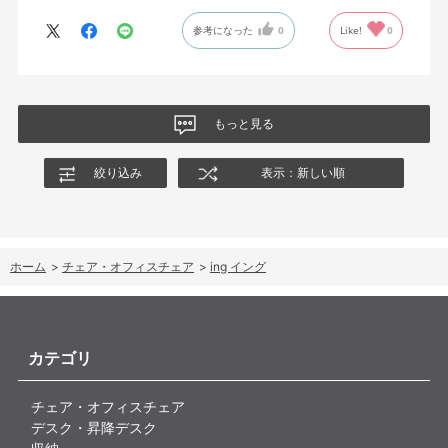
に保つ機構があるようだ。
参考になった
0
Like!
0
絵を描くのと、ゲームをするためのデスクで使用しているためお
尻についてくるフレキシブルな座面が嬉しい。
肘置きは可動肘を選択したが、コントローラーをもって肘をつく
と硬さを感じる。高さや可動域は非常に良い。
もっと見る
絞り込み
表示：新しい順
ホーム
>
チェア・オフィスチェア
>
ing イング
カテゴリ
チェア・オフィスチェア
デスク・昇降デスク