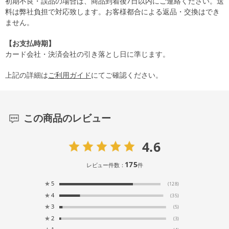
初期不良・誤品の場合は、商品到着後7日以内にご連絡ください。送
料は弊社負担で対応致します。お客様都合による返品・交換はでき
ません。
【お支払時期】
カード会社・決済会社の引き落とし日に準じます。
上記の詳細は
ご利用ガイド
にてご確認ください。
この商品のレビュー
4.6
175
レビュー件数：
件
★
5
(128)
★
4
(35)
★
3
(5)
★
2
(3)