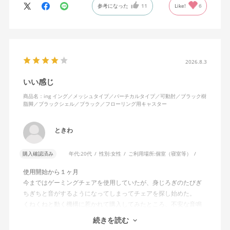
参考になった
11
Like!
6
特に前後に揺らす時にヘッドレストありで購入して良かったと思
えます。揺れを止める機能もちゃんとあります。
2026.8.3
いい感じ
商品名：ing イング／メッシュタイプ／バーチカルタイプ／可動肘／ブラック樹
脂脚／ブラックシェル／ブラック／フローリング用キャスター
ときわ
購入確認済み
年代:
20代
性別:
女性
ご利用場所:
個室（寝室等）
使用開始から１ヶ月
今まではゲーミングチェアを使用していたが、身じろぎのたびぎ
ちぎちと音がするようになってしまってチェアを探し始めた。
くねくねと動く機構に惹かれて購入してみたところ、不安な音鳴
りは無くなった！但し座る時と立つ時はカッチョンと音がする。
続きを読む
これは座っていない時に椅子が倒れないように立ち上がると水平