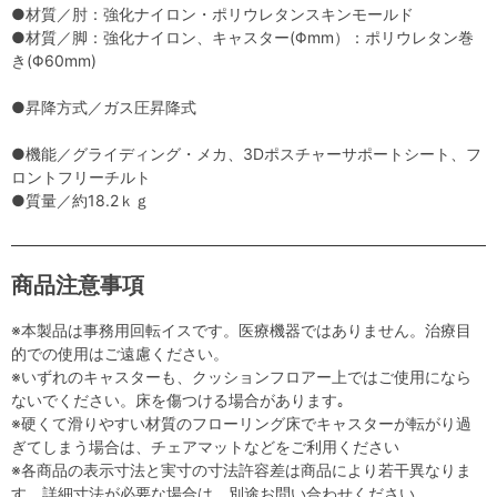
●材質／肘：強化ナイロン・ポリウレタンスキンモールド
●材質／脚：強化ナイロン、キャスター(Φmm）：ポリウレタン巻
き(Φ60mm)
●昇降方式／ガス圧昇降式
●機能／グライディング・メカ、3Dポスチャーサポートシート、フ
ロントフリーチルト
●質量／約18.2ｋｇ
商品注意事項
※本製品は事務用回転イスです。医療機器ではありません。治療目
的での使用はご遠慮ください。
※いずれのキャスターも、クッションフロアー上ではご使用になら
ないでください。床を傷つける場合があります｡
※硬くて滑りやすい材質のフローリング床でキャスターが転がり過
ぎてしまう場合は、チェアマットなどをご利用ください
※各商品の表示寸法と実寸の寸法許容差は商品により若干異なりま
す。詳細寸法が必要な場合は、別途お問い合わせください。