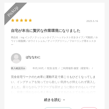
2025.5.16
自宅が本当に贅沢な作業環境になりました
商品名：ing イング／クッションタイプ／ヘッドレスト付きタイプ／可動肘／ホ
ワイト樹脂脚／ホワイトシェル／ディープグリーン／フローリング用キャスタ
ー
ばななわに
購入確認済み
年代:
30代
性別:
女性
ご利用場所:
個室（寝室等）
完全在宅ワークのため常に運動不足で肩こりもひどくなってしま
い、イングチェアを知ってから欲しい気持ちが抑えられず購入し
ました。座りながらフラフープを回すように動かすのもいいです
し、前後に揺れながら考え事をしたりするのもとても良いもので
す。カチャカチャ音が鳴るわけではないのですが、オフィスで揺
続きを読む
れてばっかだと怒られそうですが、自宅なら何も気にせずに使え
ます。