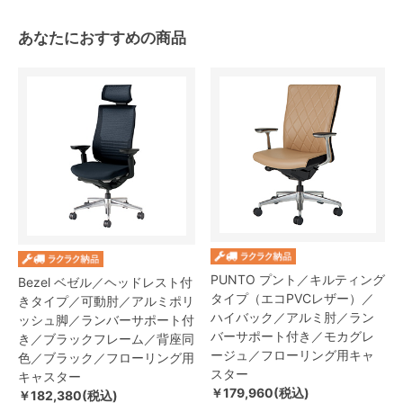
あなたにおすすめの商品
PUNTO プント／キルティング
Bezel ベゼル／ヘッドレスト付
タイプ（エコPVCレザー）／
きタイプ／可動肘／アルミポリ
ハイバック／アルミ肘／ラン
ッシュ脚／ランバーサポート付
バーサポート付き／モカグレ
き／ブラックフレーム／背座同
ージュ／フローリング用キャ
色／ブラック／フローリング用
スター
キャスター
￥179,960(税込)
￥182,380(税込)