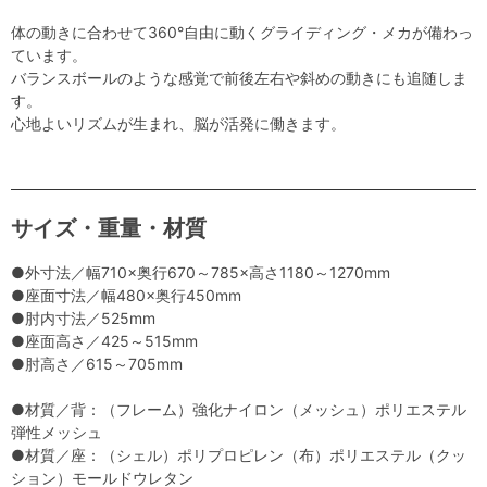
体の動きに合わせて360°自由に動くグライディング・メカが備わっ
ています。
バランスボールのような感覚で前後左右や斜めの動きにも追随しま
す。
心地よいリズムが生まれ、脳が活発に働きます。
サイズ・重量・材質
●外寸法／幅710×奥行670～785×高さ1180～1270mm
●座面寸法／幅480×奥行450mm
●肘内寸法／525mm
●座面高さ／425～515mm
●肘高さ／615～705mm
●材質／背：（フレーム）強化ナイロン（メッシュ）ポリエステル
弾性メッシュ
●材質／座：（シェル）ポリプロピレン（布）ポリエステル（クッ
ション）モールドウレタン