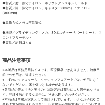
●材質／肘：強化ナイロン・ポリウレタンスキンモールド
●材質／脚：強化ナイロン、キャスター(Φmm）：ナイロン
(Φ60mm)
●昇降方式／ガス圧昇降式
●機能／グライディング・メカ、3Dポスチャーサポートシート、フ
ロントフリーチルト
●質量／約18.2ｋｇ
商品注意事項
※本製品は事務用回転イスです。医療機器ではありません。治療目
的での使用はご遠慮ください。
※いずれのキャスターも、クッションフロアー上ではご使用になら
ないでください。床を傷つける場合があります。
※各商品の表示寸法と実寸の寸法許容差は商品により若干異なりま
す。詳細寸法が必要な場合は、別途お問い合わせください。
※本商品は事務用家具として設計されています。小さなお子様やご
高齢の方が使用される場合は、設置場所や使用方法などについて取