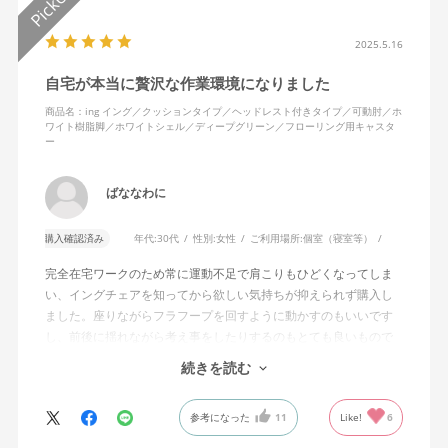
2025.5.16
自宅が本当に贅沢な作業環境になりました
商品名：ing イング／クッションタイプ／ヘッドレスト付きタイプ／可動肘／ホ
ワイト樹脂脚／ホワイトシェル／ディープグリーン／フローリング用キャスタ
ー
ばななわに
購入確認済み
年代:
30代
性別:
女性
ご利用場所:
個室（寝室等）
完全在宅ワークのため常に運動不足で肩こりもひどくなってしま
い、イングチェアを知ってから欲しい気持ちが抑えられず購入し
ました。座りながらフラフープを回すように動かすのもいいです
し、前後に揺れながら考え事をしたりするのもとても良いもので
す。カチャカチャ音が鳴るわけではないのですが、オフィスで揺
続きを読む
れてばっかだと怒られそうですが、自宅なら何も気にせずに使え
ます。
参考になった
11
Like!
6
特に前後に揺らす時にヘッドレストありで購入して良かったと思
えます。揺れを止める機能もちゃんとあります。