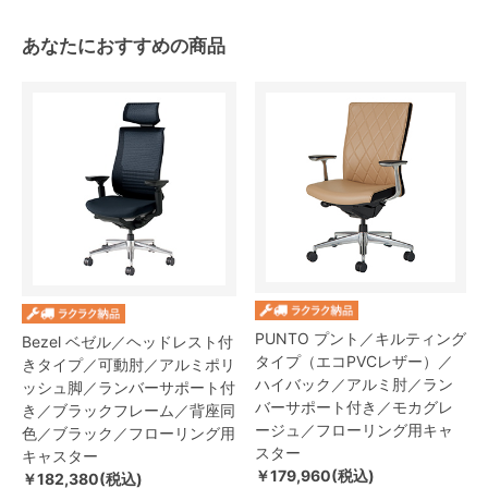
あなたにおすすめの商品
PUNTO プント／キルティング
Bezel ベゼル／ヘッドレスト付
タイプ（エコPVCレザー）／
きタイプ／可動肘／アルミポリ
ハイバック／アルミ肘／ラン
ッシュ脚／ランバーサポート付
バーサポート付き／モカグレ
き／ブラックフレーム／背座同
ージュ／フローリング用キャ
色／ブラック／フローリング用
スター
キャスター
￥179,960(税込)
￥182,380(税込)