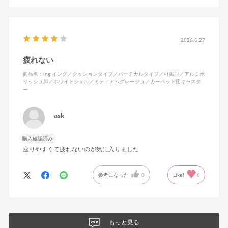
2026.6.27
疲れない
商品名：ing イング／クッションタイプ／バーチカルタイプ／可動肘／アルミポ
リッシュ脚／ホワイトシェル／ミディアムグレージュ／カーペット用キャスタ
ー
ask
購入確認済み
座りやすくて疲れないのが気に入りました
参考になった
0
Like!
0
もっと見る