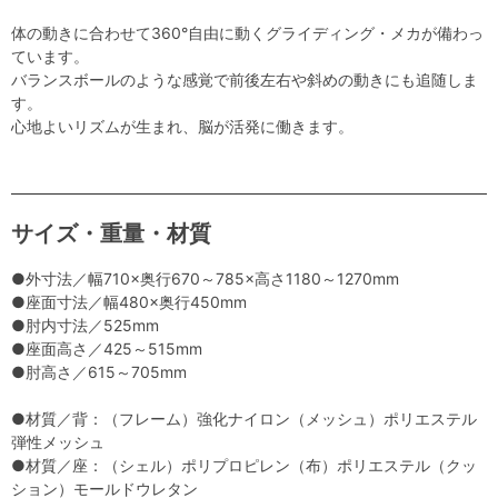
体の動きに合わせて360°自由に動くグライディング・メカが備わっ
ています。
バランスボールのような感覚で前後左右や斜めの動きにも追随しま
す。
心地よいリズムが生まれ、脳が活発に働きます。
サイズ・重量・材質
●外寸法／幅710×奥行670～785×高さ1180～1270mm
●座面寸法／幅480×奥行450mm
●肘内寸法／525mm
●座面高さ／425～515mm
●肘高さ／615～705mm
●材質／背：（フレーム）強化ナイロン（メッシュ）ポリエステル
弾性メッシュ
●材質／座：（シェル）ポリプロピレン（布）ポリエステル（クッ
ション）モールドウレタン