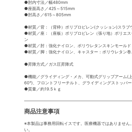
●肘内寸法／幅480mm
●座面高さ／425～515mm
●肘高さ／615～805mm
●材質／背：（背枠）ポリプロピレン(クッション)スラブ
●材質／座：（座板）ポリプロピレン（張り地）ポリエス
ン
●材質／肘：強化ナイロン、ポリウレタンスキンモールド
●材質／脚：強化ナイロン、キャスター：ポリウレタン巻
●昇降方式／ガス圧昇降式
●機能／グライディング・メカ、可動式グリップアーム(上下
60°)、フロントフリーチルト、グライディングストッパ
●質量／約19.5ｋｇ
商品注意事項
※本製品は事務用回転イスです。医療機器ではありません
い。