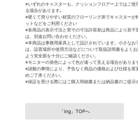
※いずれのキャスターも、クッションフロアー上ではご使
る場合があります｡
※硬くて滑りやすい材質のフローリング床でキャスターが
ットなどをご利用ください
※各商品の表示寸法と実寸の寸法許容差は商品により若干
は、別途お問い合わせください。
※本商品は事務用家具として設計されています。小さなお
は、設置場所や使用方法などについて取扱説明書をよくお
よう安全面を十分にご確認ください。
※モニターの発色によって色が違って見える場合がありま
※諸般の事情により、予告なく商品の価格および仕様を変
めご了承ください。
※保証を受ける際にはご購入明細書または納品書のご提示
「ing」TOPへ