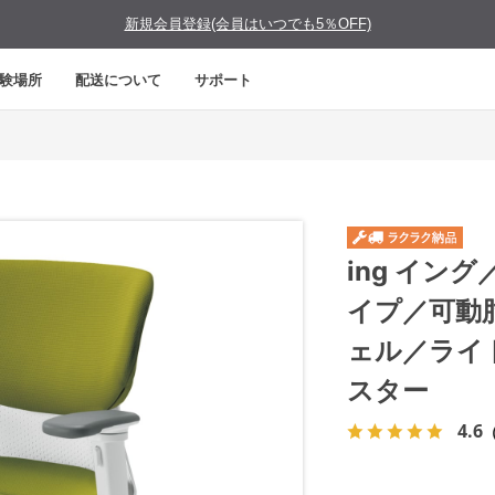
新規会員登録(会員はいつでも5％OFF)
験場所
配送について
サポート
ing イン
イプ／可動
ェル／ライ
スター
4.6
（