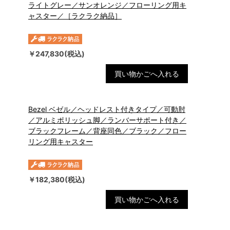
ライトグレー／サンオレンジ／フローリング用キ
ャスター／［ラクラク納品］
￥247,830(税込)
買い物かごへ入れる
Bezel ベゼル／ヘッドレスト付きタイプ／可動肘
／アルミポリッシュ脚／ランバーサポート付き／
ブラックフレーム／背座同色／ブラック／フロー
リング用キャスター
￥182,380(税込)
買い物かごへ入れる