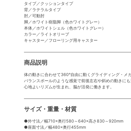
タイプ／クッションタイプ
背／ラテラルタイプ
肘／可動肘
脚／ホワイト樹脂脚（色ホワイトグレー）
本体／ホワイトシェル（色ホワイトグレー）
カラー／ライトオリーブ
キャスター／フローリング用キャスター
商品説明
体の動きに合わせて360°自由に動くグライディング・メ
バランスボールのような感覚で前後左右や斜めの動きにも
心地よいリズムが生まれ、脳が活発に働きます。
サイズ・重量・材質
●外寸法／幅710×奥行580～640×高さ830～920mm
●座面寸法／幅480×奥行455mm