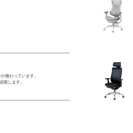
カが備わっています。
追随します。