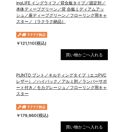
ingLIFE イングライフ／背合板タイプ／固定肘／
本体ディープグリーン／背 合板ミディアムアッ
シュ／座ディープグリーン／フローリング用キャ
スター／［ラクラク納品］
￥121,110(税込)
買い物かごへ入れる
PUNTO プント／キルティングタイプ（エコPVC
レザー）／ハイバック／アルミ肘／ランバーサポ
ート付き／モカグレージュ／フローリング用キャ
スター
￥179,960(税込)
買い物かごへ入れる