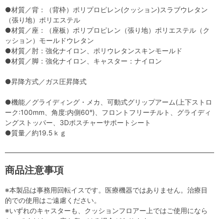
●材質／背：（背枠）ポリプロピレン(クッション)スラブウレタン
（張り地）ポリエステル
●材質／座：（座板）ポリプロピレン（張り地）ポリエステル（ク
ッション）モールドウレタン
●材質／肘：強化ナイロン、ポリウレタンスキンモールド
●材質／脚：強化ナイロン、キャスター：ナイロン
●昇降方式／ガス圧昇降式
●機能／グライディング・メカ、可動式グリップアーム(上下ストロ
ーク:100mm、角度:内側60°)、フロントフリーチルト、グライディ
ングストッパー、3Dポスチャーサポートシート
●質量／約19.5ｋｇ
商品注意事項
※本製品は事務用回転イスです。医療機器ではありません。治療目
的での使用はご遠慮ください。
※いずれのキャスターも、クッションフロアー上ではご使用になら