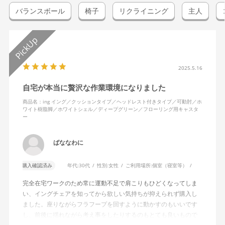
バランスボール
椅子
リクライニング
主人
2025.5.16
自宅が本当に贅沢な作業環境になりました
商品名：ing イング／クッションタイプ／ヘッドレスト付きタイプ／可動肘／ホ
ワイト樹脂脚／ホワイトシェル／ディープグリーン／フローリング用キャスタ
ー
ばななわに
購入確認済み
年代:
30代
性別:
女性
ご利用場所:
個室（寝室等）
完全在宅ワークのため常に運動不足で肩こりもひどくなってしま
い、イングチェアを知ってから欲しい気持ちが抑えられず購入し
ました。座りながらフラフープを回すように動かすのもいいです
し、前後に揺れながら考え事をしたりするのもとても良いもので