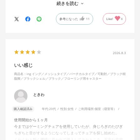
す。カチャカチャ音が鳴るわけではないのですが、オフィスで揺
続きを読む
れてばっかだと怒られそうですが、自宅なら何も気にせずに使え
ます。
参考になった
11
Like!
6
特に前後に揺らす時にヘッドレストありで購入して良かったと思
えます。揺れを止める機能もちゃんとあります。
2026.8.3
いい感じ
商品名：ing イング／メッシュタイプ／バーチカルタイプ／可動肘／ブラック樹
脂脚／ブラックシェル／ブラック／フローリング用キャスター
ときわ
購入確認済み
年代:
20代
性別:
女性
ご利用場所:
個室（寝室等）
使用開始から１ヶ月
今まではゲーミングチェアを使用していたが、身じろぎのたびぎ
ちぎちと音がするようになってしまってチェアを探し始めた。
くねくねと動く機構に惹かれて購入してみたところ、不安な音鳴