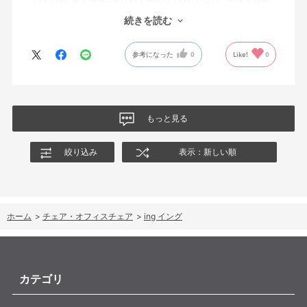
りは無くなった！但し座る時と立つ時はカッチョンと音がする。
続きを読む
これは座っていない時に椅子が倒れないように立ち上がると水平
に保つ機構があるようだ。
参考になった
0
Like!
0
絵を描くのと、ゲームをするためのデスクで使用しているためお
尻についてくるフレキシブルな座面が嬉しい。
肘置きは可動肘を選択したが、コントローラーをもって肘をつく
と硬さを感じる。高さや可動域は非常に良い。
もっと見る
絞り込み
表示：新しい順
ホーム
>
チェア・オフィスチェア
>
ing イング
カテゴリ