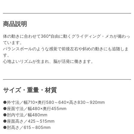
商品説明
体の動きに合わせて360°自由に動くグライディング・メカが備わっ
ています。
バランスボールのような感覚で前後左右や斜めの動きにも追随しま
す。
心地よいリズムが生まれ、脳が活発に働きます。
サイズ・重量・材質
●外寸法／幅710×奥行580～640×高さ830～920mm
●座面寸法／幅480×奥行455mm
●肘内寸法／幅480mm
●座面高さ／425～515mm
●肘高さ／615～805mm