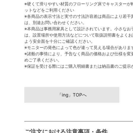
※硬くて滑りやすい材質のフローリング床でキャスターが
ットなどをご利用ください
※各商品の表示寸法と実寸の寸法許容差は商品により若干
は、別途お問い合わせください。
※本商品は事務用家具として設計されています。小さなお
は、設置場所や使用方法などについて取扱説明書をよくお
よう安全面を十分にご確認ください。
※モニターの発色によって色が違って見える場合がありま
※諸般の事情により、予告なく商品の価格および仕様を変
めご了承ください。
※保証を受ける際にはご購入明細書または納品書のご提示
「ing」TOPへ
ご注文における注意事項・条件