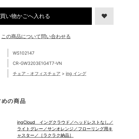
買い物かごへ入れる
この商品について問い合わせる
WS102147
CR-GW3203E1G4T7-VN
チェア・オフィスチェア
>
ing イング
すめの商品
ingCloud イングクラウド／ヘッドレストなし／
ライトグレー／サンオレンジ／フローリング用キ
ャスター／［ラクラク納品］