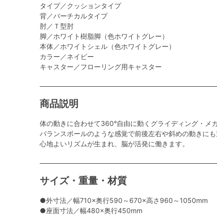
タイプ／クッションタイプ
背／バーチカルタイプ
肘／Ｔ型肘
脚／ホワイト樹脂脚（色ホワイトグレー）
本体／ホワイトシェル（色ホワイトグレー）
カラー／ネイビー
キャスター／フローリング用キャスター
商品説明
体の動きに合わせて360°自由に動くグライディング・メ
バランスボールのような感覚で前後左右や斜めの動きにも
心地よいリズムが生まれ、脳が活発に働きます。
サイズ・重量・材質
●外寸法／幅710×奥行590～670×高さ960～1050mm
●座面寸法／幅480×奥行450mm