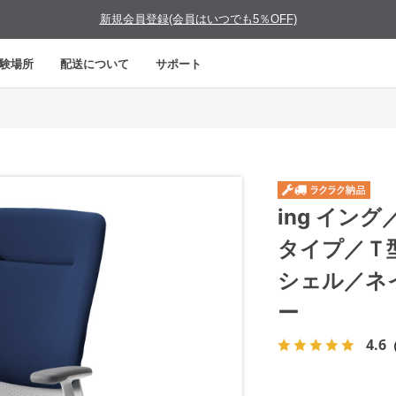
新規会員登録(会員はいつでも5％OFF)
験場所
配送について
サポート
ing イン
タイプ／Ｔ
シェル／ネ
ー
4.6
（