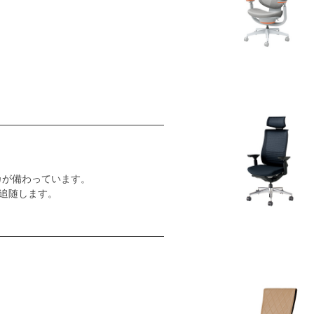
カが備わっています。
追随します。