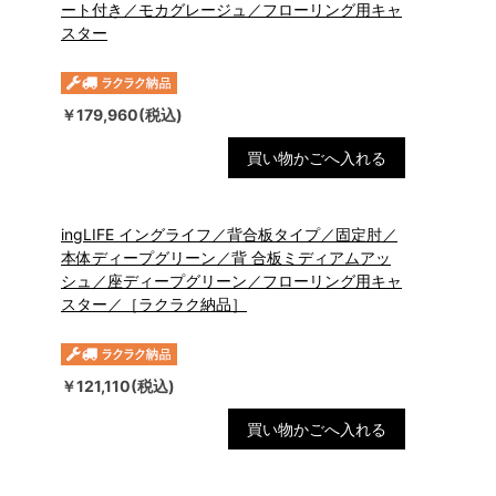
ート付き／モカグレージュ／フローリング用キャ
スター
￥179,960(税込)
買い物かごへ入れる
ingLIFE イングライフ／背合板タイプ／固定肘／
本体ディープグリーン／背 合板ミディアムアッ
シュ／座ディープグリーン／フローリング用キャ
スター／［ラクラク納品］
￥121,110(税込)
買い物かごへ入れる