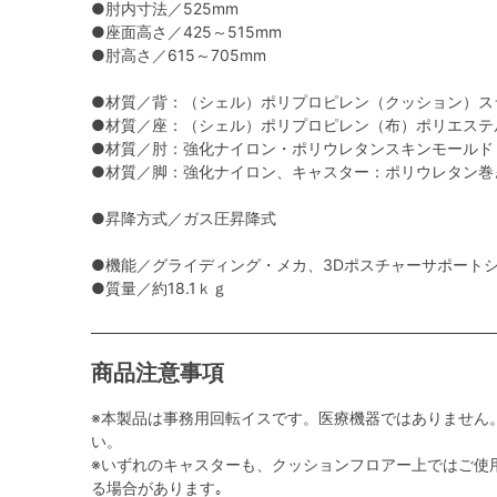
●肘内寸法／525mm
●座面高さ／425～515mm
●肘高さ／615～705mm
●材質／背：（シェル）ポリプロピレン（クッション）ス
●材質／座：（シェル）ポリプロピレン（布）ポリエステ
●材質／肘：強化ナイロン・ポリウレタンスキンモールド
●材質／脚：強化ナイロン、キャスター：ポリウレタン巻き(
●昇降方式／ガス圧昇降式
●機能／グライディング・メカ、3Dポスチャーサポート
●質量／約18.1ｋｇ
商品注意事項
※本製品は事務用回転イスです。医療機器ではありません
い。
※いずれのキャスターも、クッションフロアー上ではご使
る場合があります｡