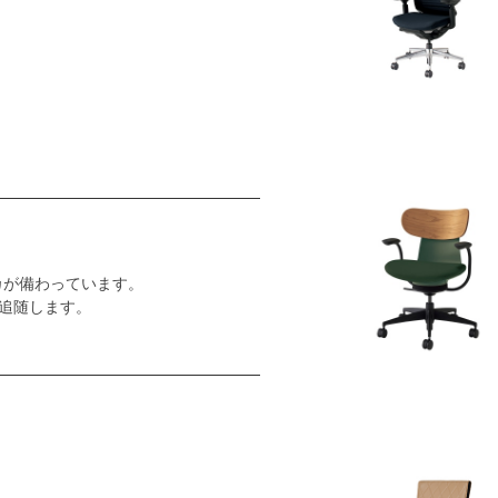
カが備わっています。
追随します。