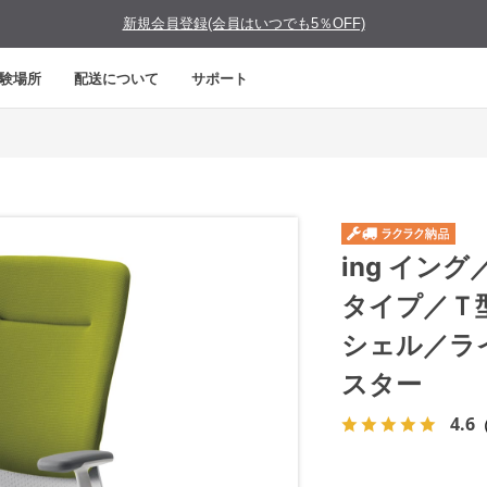
新規会員登録(会員はいつでも5％OFF)
験場所
配送について
サポート
ing イン
タイプ／Ｔ
シェル／ラ
スター
4.6
（