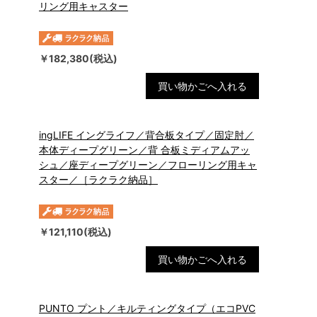
リング用キャスター
￥182,380(税込)
買い物かごへ入れる
ingLIFE イングライフ／背合板タイプ／固定肘／
本体ディープグリーン／背 合板ミディアムアッ
シュ／座ディープグリーン／フローリング用キャ
スター／［ラクラク納品］
￥121,110(税込)
買い物かごへ入れる
PUNTO プント／キルティングタイプ（エコPVC