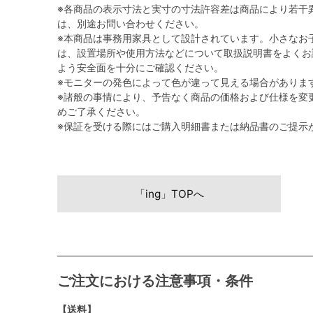
※各商品の表示寸法と実寸の寸法許容差は商品により若干
は、別途お問い合わせください。
※本商品は事務用家具として設計されています。小さなお
は、設置場所や使用方法などについて取扱説明書をよくお
よう安全面を十分にご確認ください。
※モニターの発色によって色が違って見える場合がありま
※諸般の事情により、予告なく商品の価格および仕様を変
めご了承ください。
※保証を受ける際にはご購入明細書または納品書のご提示
「ing」TOPへ
ご注文における注意事項・条件
【送料】