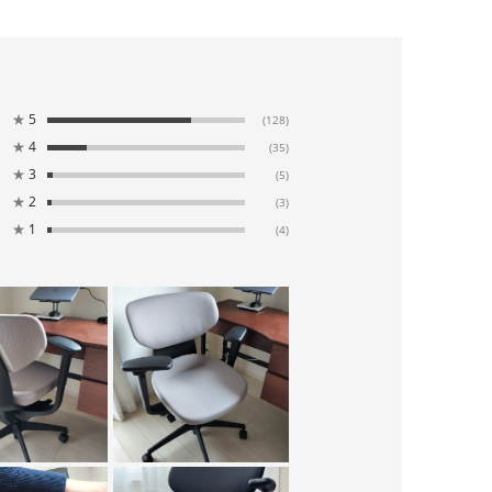
★
5
(128)
★
4
(35)
★
3
(5)
★
2
(3)
★
1
(4)