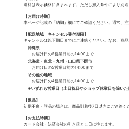
送料は表示価格に含まれます。ただし搬入条件により別途
【お届け時期】
本ページ記載の「納期」欄にてご確認ください。通常、注
【配送地域 キャンセル受付期限】
キャンセルは以下期日までにご連絡ください。なお、商品
沖縄県
お届け日の6営業日前の14:00まで
北海道・東北・九州・山口県下関市
お届け日の5営業日前の14:00まで
その他の地域
お届け日の4営業日前の14:00まで
※いずれも営業日（土日祝日やショップ休業日を除いた
【返品】
初期不良・誤品の場合は、商品到着後7日以内にご連絡く
【お支払時期】
カード会社・決済会社の引き落とし日に準じます。