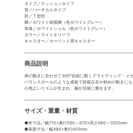
タイプ／クッションタイプ
背／バーチカルタイプ
肘／Ｔ型肘
脚／ホワイト樹脂脚（色ホワイトグレー）
本体／ホワイトシェル（色ホワイトグレー）
カラー／ライトオリーブ
キャスター／カーペット用キャスター
商品説明
体の動きに合わせて360°自由に動くグライディング・メ
バランスボールのような感覚で前後左右や斜めの動きにも
心地よいリズムが生まれ、脳が活発に働きます。
サイズ・重量・材質
●外寸法／幅710×奥行590～670×高さ960～1050mm
●座面寸法／幅480×奥行450mm