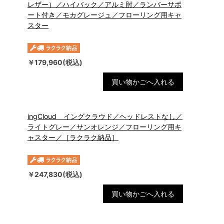
レザー）／ハイバック／アルミ肘／ランバーサポ
ート付き／モカグレージュ／フローリング用キャ
スター
￥179,960(税込)
買い物かごへ入れる
ingCloud イングクラウド／ヘッドレストなし／
ライトグレー／サンオレンジ／フローリング用キ
ャスター／［ラクラク納品］
￥247,830(税込)
買い物かごへ入れる