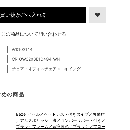
買い物かごへ入れる
この商品について問い合わせる
WS102144
CR-GW3203E1G4Q4-WN
チェア・オフィスチェア
>
ing イング
すめの商品
Bezel ベゼル／ヘッドレスト付きタイプ／可動肘
／アルミポリッシュ脚／ランバーサポート付き／
ブラックフレーム／背座同色／ブラック／フロー