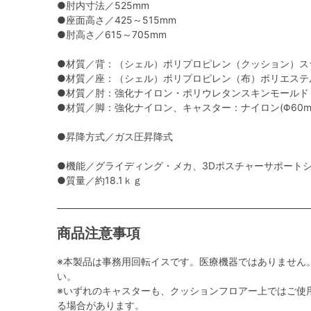
●肘内寸法／525mm
●座面高さ／425～515mm
●肘高さ／615～705mm
●材質／背：（シェル）ポリプロピレン（クッション）ス
●材質／座：（シェル）ポリプロピレン（布）ポリエステ
●材質／肘：強化ナイロン・ポリウレタンスキンモールド
●材質／脚：強化ナイロン、キャスター：ナイロン(Φ60m
●昇降方式／ガス圧昇降式
●機能／グライディング・メカ、3Dポスチャーサポート
●質量／約18.1ｋｇ
商品注意事項
※本製品は事務用回転イスです。医療機器ではありません
い。
※いずれのキャスターも、クッションフロアー上ではご使
る場合があります。