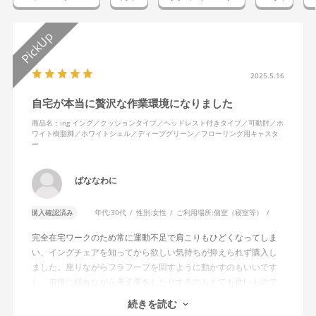
2025.5.16
自宅が本当に贅沢な作業環境になりました
商品名：ing イング／クッションタイプ／ヘッドレスト付きタイプ／可動肘／ホ
ワイト樹脂脚／ホワイトシェル／ディープグリーン／フローリング用キャスタ
ー
ばななわに
購入確認済み
年代:
30代
性別:
女性
ご利用場所:
個室（寝室等）
完全在宅ワークのため常に運動不足で肩こりもひどくなってしま
い、イングチェアを知ってから欲しい気持ちが抑えられず購入し
ました。座りながらフラフープを回すように動かすのもいいです
し、前後に揺れながら考え事をしたりするのもとても良いもので
す。カチャカチャ音が鳴るわけではないのですが、オフィスで揺
続きを読む
れてばっかだと怒られそうですが、自宅なら何も気にせずに使え