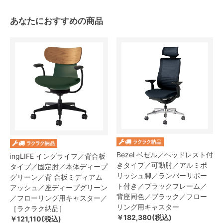
あなたにおすすめの商品
Bezel ベゼル／ヘッドレスト付
ingLIFE イングライフ／背合板
きタイプ／可動肘／アルミポ
タイプ／固定肘／本体ディープ
リッシュ脚／ランバーサポー
グリーン／背 合板ミディアム
ト付き／ブラックフレーム／
アッシュ／座ディープグリーン
背座同色／ブラック／フロー
／フローリング用キャスター／
リング用キャスター
［ラクラク納品］
￥182,380(税込)
￥121,110(税込)