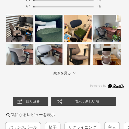
★
2
(3)
★
1
(4)
続きを見る
絞り込み
表示：新しい順
気になるレビューを表示
バランスボール
椅子
リクライニング
主人