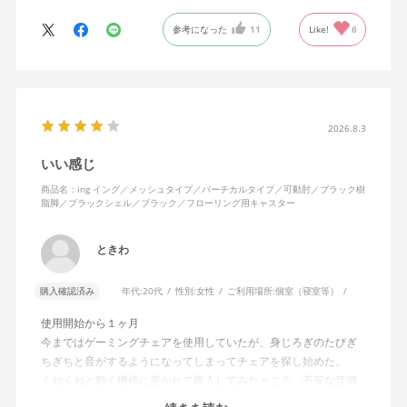
ます。
参考になった
11
Like!
6
特に前後に揺らす時にヘッドレストありで購入して良かったと思
えます。揺れを止める機能もちゃんとあります。
2026.8.3
いい感じ
商品名：ing イング／メッシュタイプ／バーチカルタイプ／可動肘／ブラック樹
脂脚／ブラックシェル／ブラック／フローリング用キャスター
ときわ
購入確認済み
年代:
20代
性別:
女性
ご利用場所:
個室（寝室等）
使用開始から１ヶ月
今まではゲーミングチェアを使用していたが、身じろぎのたびぎ
ちぎちと音がするようになってしまってチェアを探し始めた。
くねくねと動く機構に惹かれて購入してみたところ、不安な音鳴
りは無くなった！但し座る時と立つ時はカッチョンと音がする。