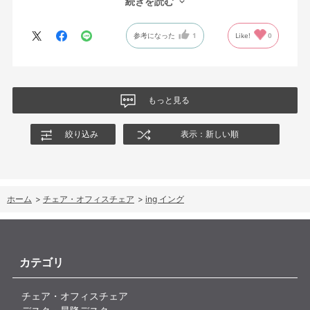
続きを読む
これは座っていない時に椅子が倒れないように立ち上がると水平
に保つ機構があるようだ。
参考になった
1
Like!
0
絵を描くのと、ゲームをするためのデスクで使用しているためお
尻についてくるフレキシブルな座面が嬉しい。
肘置きは可動肘を選択したが、コントローラーをもって肘をつく
と硬さを感じる。高さや可動域は非常に良い。
もっと見る
絞り込み
表示：新しい順
ホーム
>
チェア・オフィスチェア
>
ing イング
カテゴリ
チェア・オフィスチェア