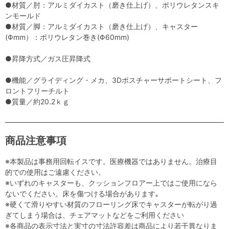
●材質／肘：アルミダイカスト（磨き仕上げ）、ポリウレタンスキ
ンモールド
●材質／脚：アルミダイカスト（磨き仕上げ）、キャスター
(Φmm）：ポリウレタン巻き(Φ60mm)
●昇降方式／ガス圧昇降式
●機能／グライディング・メカ、3Dポスチャーサポートシート、フ
ロントフリーチルト
●質量／約20.2ｋｇ
商品注意事項
※本製品は事務用回転イスです。医療機器ではありません。治療目
的での使用はご遠慮ください。
※いずれのキャスターも、クッションフロアー上ではご使用になら
ないでください。床を傷つける場合があります｡
※硬くて滑りやすい材質のフローリング床でキャスターが転がり過
ぎてしまう場合は、チェアマットなどをご利用ください
※各商品の表示寸法と実寸の寸法許容差は商品により若干異なりま