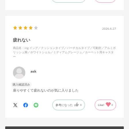
えます。揺れを止める機能もちゃんとあります。
2026.6.27
疲れない
商品名：ing イング／クッションタイプ／バーチカルタイプ／可動肘／アルミポ
リッシュ脚／ホワイトシェル／ミディアムグレージュ／カーペット用キャスタ
ー
ask
購入確認済み
座りやすくて疲れないのが気に入りました
参考になった
0
Like!
0