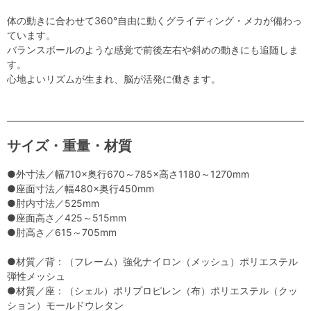
体の動きに合わせて360°自由に動くグライディング・メカが備わっ
ています。
バランスボールのような感覚で前後左右や斜めの動きにも追随しま
す。
心地よいリズムが生まれ、脳が活発に働きます。
サイズ・重量・材質
●外寸法／幅710×奥行670～785×高さ1180～1270mm
●座面寸法／幅480×奥行450mm
●肘内寸法／525mm
●座面高さ／425～515mm
●肘高さ／615～705mm
●材質／背：（フレーム）強化ナイロン（メッシュ）ポリエステル
弾性メッシュ
●材質／座：（シェル）ポリプロピレン（布）ポリエステル（クッ
ション）モールドウレタン