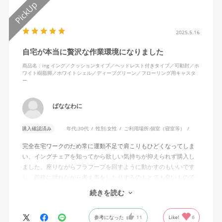
2025.5.16
自宅が本当に贅沢な作業環境になりました
商品名：ing イング／クッションタイプ／ヘッドレスト付きタイプ／可動肘／ホ
ワイト樹脂脚／ホワイトシェル／ディープグリーン／フローリング用キャスタ
ー
ばななわに
購入確認済み
年代:
30代
性別:
女性
ご利用場所:
個室（寝室等）
完全在宅ワークのため常に運動不足で肩こりもひどくなってしま
い、イングチェアを知ってから欲しい気持ちが抑えられず購入し
ました。座りながらフラフープを回すように動かすのもいいです
し、前後に揺れながら考え事をしたりするのもとても良いもので
す。カチャカチャ音が鳴るわけではないのですが、オフィスで揺
続きを読む
れてばっかだと怒られそうですが、自宅なら何も気にせずに使え
ます。
参考になった
11
Like!
6
特に前後に揺らす時にヘッドレストありで購入して良かったと思