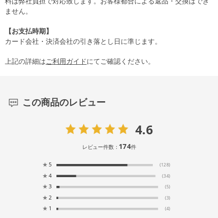
料は弊社負担で対応致します。お客様都合による返品・交換はでき
ません。
【お支払時期】
カード会社・決済会社の引き落とし日に準じます。
上記の詳細は
ご利用ガイド
にてご確認ください。
この商品のレビュー
4.6
174
レビュー件数：
件
★
5
(128)
★
4
(34)
★
3
(5)
★
2
(3)
★
1
(4)