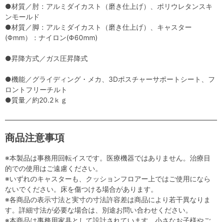
●材質／肘：アルミダイカスト（磨き仕上げ）、ポリウレタンスキ
ンモールド
●材質／脚：アルミダイカスト（磨き仕上げ）、キャスター
(Φmm）：ナイロン(Φ60mm)
●昇降方式／ガス圧昇降式
●機能／グライディング・メカ、3Dポスチャーサポートシート、フ
ロントフリーチルト
●質量／約20.2ｋｇ
商品注意事項
※本製品は事務用回転イスです。医療機器ではありません。治療目
的での使用はご遠慮ください。
※いずれのキャスターも、クッションフロアー上ではご使用になら
ないでください。床を傷つける場合があります。
※各商品の表示寸法と実寸の寸法許容差は商品により若干異なりま
す。詳細寸法が必要な場合は、別途お問い合わせください。
※本商品は事務用家具として設計されています。小さなお子様やご