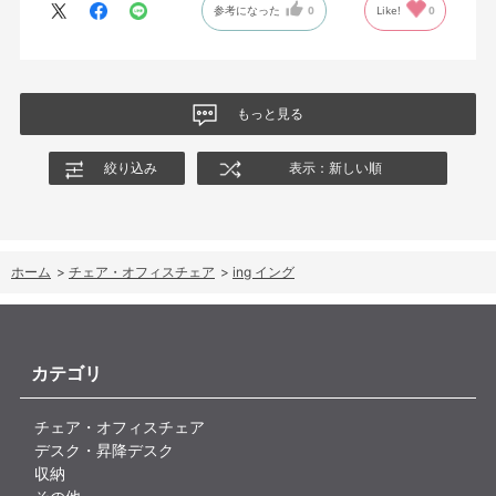
参考になった
0
Like!
0
絵を描くのと、ゲームをするためのデスクで使用しているためお
尻についてくるフレキシブルな座面が嬉しい。
肘置きは可動肘を選択したが、コントローラーをもって肘をつく
と硬さを感じる。高さや可動域は非常に良い。
もっと見る
絞り込み
表示：新しい順
ホーム
>
チェア・オフィスチェア
>
ing イング
カテゴリ
チェア・オフィスチェア
デスク・昇降デスク
収納