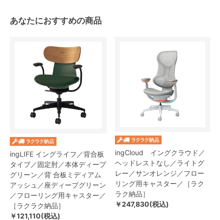
あなたにおすすめの商品
ingCloud イングクラウド／
ingLIFE イングライフ／背合板
ヘッドレストなし／ライトグ
タイプ／固定肘／本体ディープ
レー／サンオレンジ／フロー
グリーン／背 合板ミディアム
リング用キャスター／［ラク
アッシュ／座ディープグリーン
ラク納品］
／フローリング用キャスター／
￥247,830(税込)
［ラクラク納品］
￥121,110(税込)