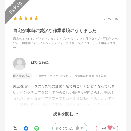
2025.5.16
自宅が本当に贅沢な作業環境になりました
商品名：ing イング／クッションタイプ／ヘッドレスト付きタイプ／可動肘／ホ
ワイト樹脂脚／ホワイトシェル／ディープグリーン／フローリング用キャスタ
ー
ばななわに
購入確認済み
年代:
30代
性別:
女性
ご利用場所:
個室（寝室等）
完全在宅ワークのため常に運動不足で肩こりもひどくなってしま
い、イングチェアを知ってから欲しい気持ちが抑えられず購入し
ました。座りながらフラフープを回すように動かすのもいいです
し、前後に揺れながら考え事をしたりするのもとても良いもので
す。カチャカチャ音が鳴るわけではないのですが、オフィスで揺
続きを読む
れてばっかだと怒られそうですが、自宅なら何も気にせずに使え
ます。
参考になった
11
Like!
6
特に前後に揺らす時にヘッドレストありで購入して良かったと思