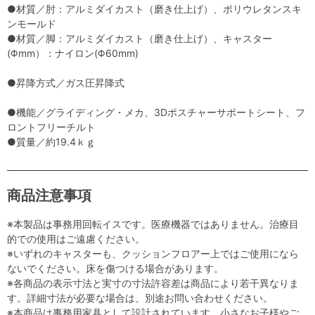
●材質／肘：アルミダイカスト（磨き仕上げ）、ポリウレタンスキ
ンモールド
●材質／脚：アルミダイカスト（磨き仕上げ）、キャスター
(Φmm）：ナイロン(Φ60mm)
●昇降方式／ガス圧昇降式
●機能／グライディング・メカ、3Dポスチャーサポートシート、フ
ロントフリーチルト
●質量／約19.4ｋｇ
商品注意事項
※本製品は事務用回転イスです。医療機器ではありません。治療目
的での使用はご遠慮ください。
※いずれのキャスターも、クッションフロアー上ではご使用になら
ないでください。床を傷つける場合があります。
※各商品の表示寸法と実寸の寸法許容差は商品により若干異なりま
す。詳細寸法が必要な場合は、別途お問い合わせください。
※本商品は事務用家具として設計されています。小さなお子様やご