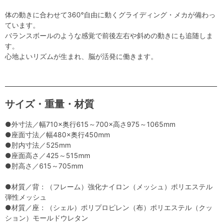
体の動きに合わせて360°自由に動くグライディング・メカが備わっ
ています。
バランスボールのような感覚で前後左右や斜めの動きにも追随しま
す。
心地よいリズムが生まれ、脳が活発に働きます。
サイズ・重量・材質
●外寸法／幅710×奥行615～700×高さ975～1065mm
●座面寸法／幅480×奥行450mm
●肘内寸法／525mm
●座面高さ／425～515mm
●肘高さ／615～705mm
●材質／背：（フレーム）強化ナイロン（メッシュ）ポリエステル
弾性メッシュ
●材質／座：（シェル）ポリプロピレン（布）ポリエステル（クッ
ション）モールドウレタン