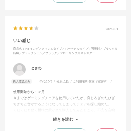
えます。揺れを止める機能もちゃんとあります。
2026.8.3
いい感じ
商品名：ing イング／メッシュタイプ／バーチカルタイプ／可動肘／ブラック樹
脂脚／ブラックシェル／ブラック／フローリング用キャスター
ときわ
購入確認済み
年代:
20代
性別:
女性
ご利用場所:
個室（寝室等）
使用開始から１ヶ月
今まではゲーミングチェアを使用していたが、身じろぎのたびぎ
ちぎちと音がするようになってしまってチェアを探し始めた。
くねくねと動く機構に惹かれて購入してみたところ、不安な音鳴
りは無くなった！但し座る時と立つ時はカッチョンと音がする。
続きを読む
これは座っていない時に椅子が倒れないように立ち上がると水平
に保つ機構があるようだ。