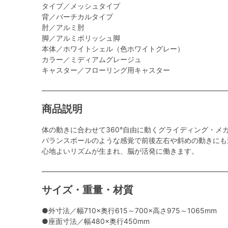
タイプ／メッシュタイプ
背／バーチカルタイプ
肘／アルミ肘
脚／アルミポリッシュ脚
本体／ホワイトシェル（色ホワイトグレー）
カラー／ミディアムグレージュ
キャスター／フローリング用キャスター
商品説明
体の動きに合わせて360°自由に動くグライディング・メ
バランスボールのような感覚で前後左右や斜めの動きにも
心地よいリズムが生まれ、脳が活発に働きます。
サイズ・重量・材質
●外寸法／幅710×奥行615～700×高さ975～1065mm
●座面寸法／幅480×奥行450mm