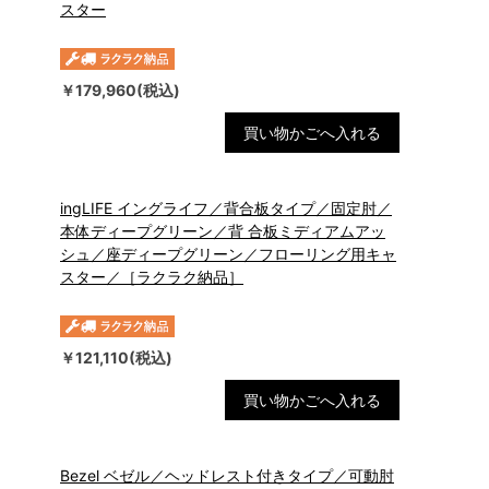
スター
￥179,960(税込)
買い物かごへ入れる
ingLIFE イングライフ／背合板タイプ／固定肘／
本体ディープグリーン／背 合板ミディアムアッ
シュ／座ディープグリーン／フローリング用キャ
スター／［ラクラク納品］
￥121,110(税込)
買い物かごへ入れる
Bezel ベゼル／ヘッドレスト付きタイプ／可動肘