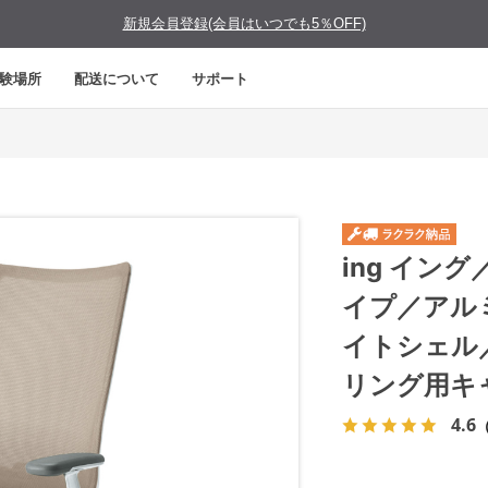
新規会員登録(会員はいつでも5％OFF)
験場所
配送について
サポート
ing イン
イプ／アル
イトシェル
リング用キ
4.6
（