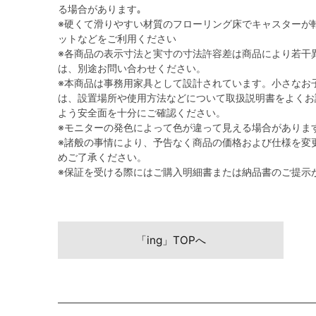
る場合があります｡
※硬くて滑りやすい材質のフローリング床でキャスターが
ットなどをご利用ください
※各商品の表示寸法と実寸の寸法許容差は商品により若干
は、別途お問い合わせください。
※本商品は事務用家具として設計されています。小さなお
は、設置場所や使用方法などについて取扱説明書をよくお
よう安全面を十分にご確認ください。
※モニターの発色によって色が違って見える場合がありま
※諸般の事情により、予告なく商品の価格および仕様を変
めご了承ください。
※保証を受ける際にはご購入明細書または納品書のご提示
「ing」TOPへ