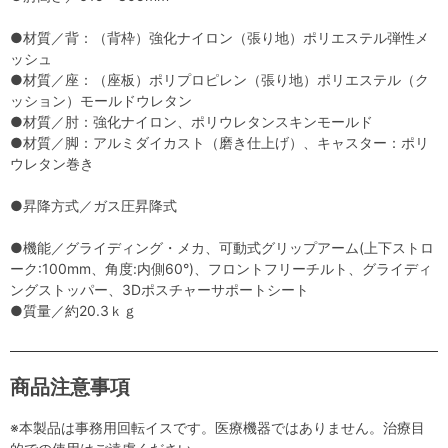
●材質／背：（背枠）強化ナイロン（張り地）ポリエステル弾性メ
ッシュ
●材質／座：（座板）ポリプロピレン（張り地）ポリエステル（ク
ッション）モールドウレタン
●材質／肘：強化ナイロン、ポリウレタンスキンモールド
●材質／脚：アルミダイカスト（磨き仕上げ）、キャスター：ポリ
ウレタン巻き
●昇降方式／ガス圧昇降式
●機能／グライディング・メカ、可動式グリップアーム(上下ストロ
ーク:100mm、角度:内側60°)、フロントフリーチルト、グライディ
ングストッパー、3Dポスチャーサポートシート
●質量／約20.3ｋｇ
商品注意事項
※本製品は事務用回転イスです。医療機器ではありません。治療目