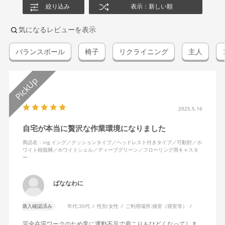
絞り込み
表示：新しい順
気になるレビューを表示
バランスボール
椅子
リクライニング
主人
2025.5.16
自宅が本当に贅沢な作業環境になりました
商品名：ing イング／クッションタイプ／ヘッドレスト付きタイプ／可動肘／ホ
ワイト樹脂脚／ホワイトシェル／ディープグリーン／フローリング用キャスタ
ー
ばななわに
購入確認済み
年代:
30代
性別:
女性
ご利用場所:
個室（寝室等）
完全在宅ワークのため常に運動不足で肩こりもひどくなってしま