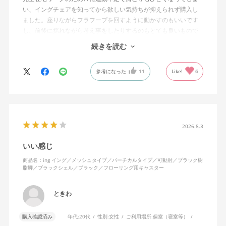
い、イングチェアを知ってから欲しい気持ちが抑えられず購入し
ました。座りながらフラフープを回すように動かすのもいいです
し、前後に揺れながら考え事をしたりするのもとても良いもので
す。カチャカチャ音が鳴るわけではないのですが、オフィスで揺
続きを読む
れてばっかだと怒られそうですが、自宅なら何も気にせずに使え
ます。
参考になった
11
Like!
6
特に前後に揺らす時にヘッドレストありで購入して良かったと思
えます。揺れを止める機能もちゃんとあります。
2026.8.3
いい感じ
商品名：ing イング／メッシュタイプ／バーチカルタイプ／可動肘／ブラック樹
脂脚／ブラックシェル／ブラック／フローリング用キャスター
ときわ
購入確認済み
年代:
20代
性別:
女性
ご利用場所:
個室（寝室等）