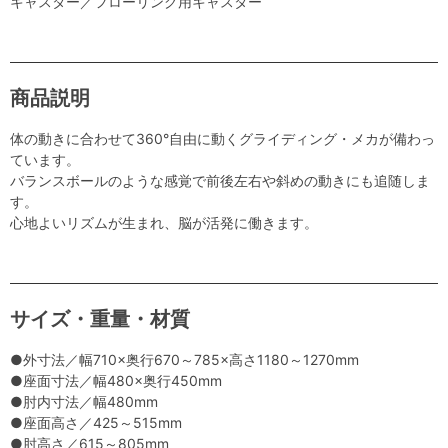
キャスター／フローリング用キャスター
商品説明
体の動きに合わせて360°自由に動くグライディング・メカが備わっ
ています。
バランスボールのような感覚で前後左右や斜めの動きにも追随しま
す。
心地よいリズムが生まれ、脳が活発に働きます。
サイズ・重量・材質
●外寸法／幅710×奥行670～785×高さ1180～1270mm
●座面寸法／幅480×奥行450mm
●肘内寸法／幅480mm
●座面高さ／425～515mm
●肘高さ／615～805mm