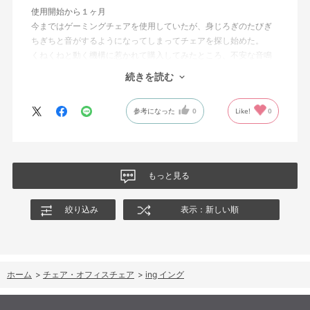
使用開始から１ヶ月
今まではゲーミングチェアを使用していたが、身じろぎのたびぎ
ちぎちと音がするようになってしまってチェアを探し始めた。
くねくねと動く機構に惹かれて購入してみたところ、不安な音鳴
りは無くなった！但し座る時と立つ時はカッチョンと音がする。
続きを読む
これは座っていない時に椅子が倒れないように立ち上がると水平
に保つ機構があるようだ。
参考になった
0
Like!
0
絵を描くのと、ゲームをするためのデスクで使用しているためお
尻についてくるフレキシブルな座面が嬉しい。
肘置きは可動肘を選択したが、コントローラーをもって肘をつく
と硬さを感じる。高さや可動域は非常に良い。
もっと見る
絞り込み
表示：新しい順
ホーム
>
チェア・オフィスチェア
>
ing イング