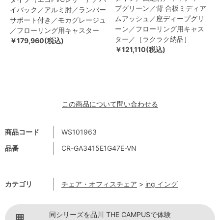
プグリーン／背 合板ミディア
イバック／アルミ肘／ランバー
ムアッシュ／座ディープグリ
サポート付き／モカグレージュ
ーン／フローリング用キャス
／フローリング用キャスター
ター／［ラクラク納品］
￥179,960(税込)
￥121,110(税込)
この商品について問い合わせる
商品コード
WS101963
品番
CR-GA3415E1G47E-VN
カテゴリ
チェア・オフィスチェア
>
ing イング
同シリーズを品川 THE CAMPUSで体験