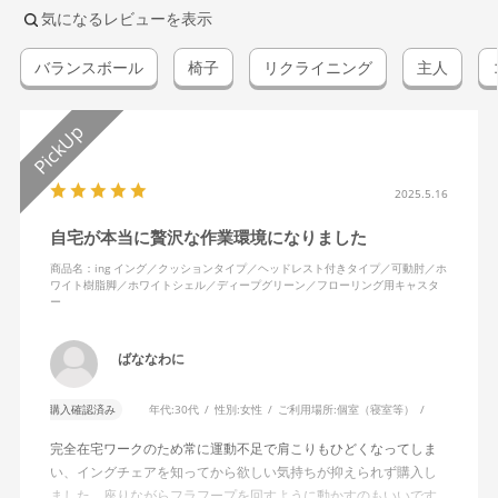
気になるレビューを表示
バランスボール
椅子
リクライニング
主人
2025.5.16
自宅が本当に贅沢な作業環境になりました
商品名：ing イング／クッションタイプ／ヘッドレスト付きタイプ／可動肘／ホ
ワイト樹脂脚／ホワイトシェル／ディープグリーン／フローリング用キャスタ
ー
ばななわに
購入確認済み
年代:
30代
性別:
女性
ご利用場所:
個室（寝室等）
完全在宅ワークのため常に運動不足で肩こりもひどくなってしま
い、イングチェアを知ってから欲しい気持ちが抑えられず購入し
ました。座りながらフラフープを回すように動かすのもいいです