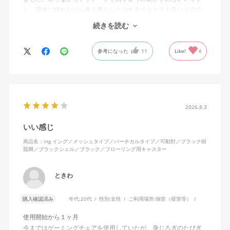
し、前後に揺れながら考え事をしたりするのもとても良いもので
す。カチャカチャ音が鳴るわけではないのですが、オフィスで揺
続きを読む
れてばっかだと怒られそうですが、自宅なら何も気にせずに使え
ます。
参考になった
11
Like!
6
特に前後に揺らす時にヘッドレストありで購入して良かったと思
えます。揺れを止める機能もちゃんとあります。
2026.8.3
いい感じ
商品名：ing イング／メッシュタイプ／バーチカルタイプ／可動肘／ブラック樹
脂脚／ブラックシェル／ブラック／フローリング用キャスター
ときわ
購入確認済み
年代:
20代
性別:
女性
ご利用場所:
個室（寝室等）
使用開始から１ヶ月
今まではゲーミングチェアを使用していたが、身じろぎのたびぎ