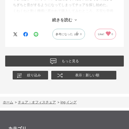
ちぎちと音がするようになってしまってチェアを探し始めた。
くねくねと動く機構に惹かれて購入してみたところ、不安な音鳴
りは無くなった！但し座る時と立つ時はカッチョンと音がする。
続きを読む
これは座っていない時に椅子が倒れないように立ち上がると水平
に保つ機構があるようだ。
参考になった
0
Like!
0
絵を描くのと、ゲームをするためのデスクで使用しているためお
尻についてくるフレキシブルな座面が嬉しい。
肘置きは可動肘を選択したが、コントローラーをもって肘をつく
と硬さを感じる。高さや可動域は非常に良い。
もっと見る
絞り込み
表示：新しい順
ホーム
>
チェア・オフィスチェア
>
ing イング
カテゴリ