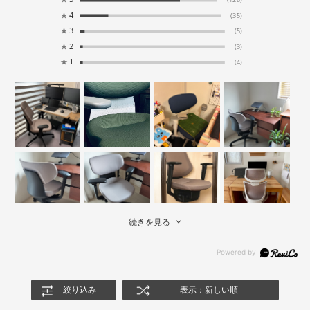
(128)
★
4
(35)
★
3
(5)
★
2
(3)
★
1
(4)
続きを見る
絞り込み
表示：新しい順