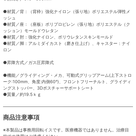
●材質／背：（背枠）強化ナイロン（張り地）ポリエステル弾性メ
ッシュ
●材質／座：（座板）ポリプロピレン（張り地）ポリエステル（ク
ッション）モールドウレタン
●材質／肘：強化ナイロン、ポリウレタンスキンモールド
●材質／脚：アルミダイカスト（磨き仕上げ）、キャスター：ナイ
ロン
●昇降方式／ガス圧昇降式
●機能／グライディング・メカ、可動式グリップアーム(上下ストロ
ーク:100mm、角度:内側60°)、フロントフリーチルト、グライディ
ングストッパー、3Dポスチャーサポートシート
●質量／約19.5ｋｇ
商品注意事項
※本製品は事務用回転イスです。医療機器ではありません。治療目