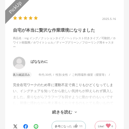
2025.5.16
自宅が本当に贅沢な作業環境になりました
商品名：ing イング／クッションタイプ／ヘッドレスト付きタイプ／可動肘／ホ
ワイト樹脂脚／ホワイトシェル／ディープグリーン／フローリング用キャスタ
ー
ばななわに
購入確認済み
年代:
30代
性別:
女性
ご利用場所:
個室（寝室等）
完全在宅ワークのため常に運動不足で肩こりもひどくなってしま
い、イングチェアを知ってから欲しい気持ちが抑えられず購入し
ました。座りながらフラフープを回すように動かすのもいいです
し、前後に揺れながら考え事をしたりするのもとても良いもので
す。カチャカチャ音が鳴るわけではないのですが、オフィスで揺
続きを読む
れてばっかだと怒られそうですが、自宅なら何も気にせずに使え
ます。
参考になった
11
Like!
6
特に前後に揺らす時にヘッドレストありで購入して良かったと思