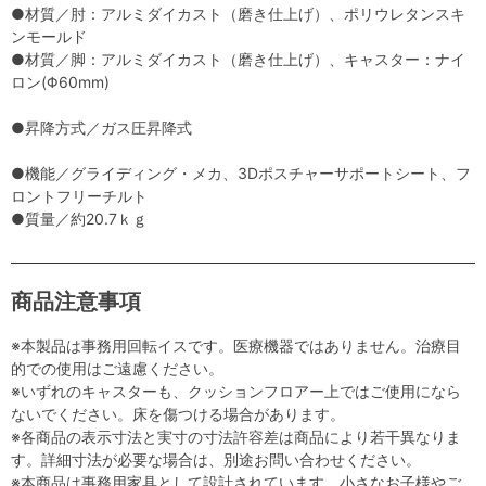
●材質／肘：アルミダイカスト（磨き仕上げ）、ポリウレタンスキ
ンモールド
●材質／脚：アルミダイカスト（磨き仕上げ）、キャスター：ナイ
ロン(Φ60mm)
●昇降方式／ガス圧昇降式
●機能／グライディング・メカ、3Dポスチャーサポートシート、フ
ロントフリーチルト
●質量／約20.7ｋｇ
商品注意事項
※本製品は事務用回転イスです。医療機器ではありません。治療目
的での使用はご遠慮ください。
※いずれのキャスターも、クッションフロアー上ではご使用になら
ないでください。床を傷つける場合があります。
※各商品の表示寸法と実寸の寸法許容差は商品により若干異なりま
す。詳細寸法が必要な場合は、別途お問い合わせください。
※本商品は事務用家具として設計されています。小さなお子様やご