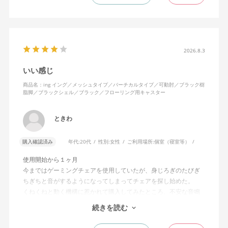
えます。揺れを止める機能もちゃんとあります。
2026.8.3
いい感じ
商品名：ing イング／メッシュタイプ／バーチカルタイプ／可動肘／ブラック樹
脂脚／ブラックシェル／ブラック／フローリング用キャスター
ときわ
購入確認済み
年代:
20代
性別:
女性
ご利用場所:
個室（寝室等）
使用開始から１ヶ月
今まではゲーミングチェアを使用していたが、身じろぎのたびぎ
ちぎちと音がするようになってしまってチェアを探し始めた。
くねくねと動く機構に惹かれて購入してみたところ、不安な音鳴
りは無くなった！但し座る時と立つ時はカッチョンと音がする。
続きを読む
これは座っていない時に椅子が倒れないように立ち上がると水平
に保つ機構があるようだ。