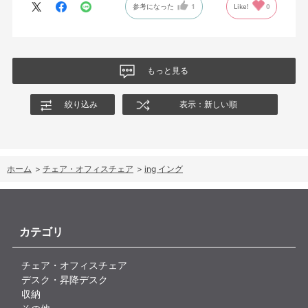
参考になった
1
Like!
0
絵を描くのと、ゲームをするためのデスクで使用しているためお
尻についてくるフレキシブルな座面が嬉しい。
肘置きは可動肘を選択したが、コントローラーをもって肘をつく
と硬さを感じる。高さや可動域は非常に良い。
もっと見る
絞り込み
表示：新しい順
ホーム
>
チェア・オフィスチェア
>
ing イング
カテゴリ
チェア・オフィスチェア
デスク・昇降デスク
収納