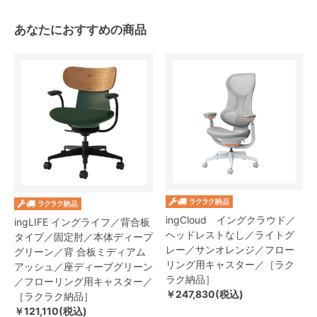
あなたにおすすめの商品
ingCloud イングクラウド／
ingLIFE イングライフ／背合板
ヘッドレストなし／ライトグ
タイプ／固定肘／本体ディープ
レー／サンオレンジ／フロー
グリーン／背 合板ミディアム
リング用キャスター／［ラク
アッシュ／座ディープグリーン
ラク納品］
／フローリング用キャスター／
￥247,830(税込)
［ラクラク納品］
￥121,110(税込)