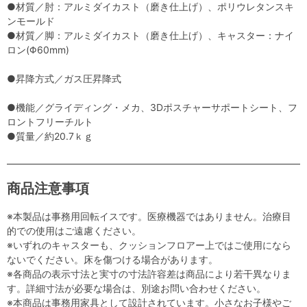
●材質／肘：アルミダイカスト（磨き仕上げ）、ポリウレタンスキ
ンモールド
●材質／脚：アルミダイカスト（磨き仕上げ）、キャスター：ナイ
ロン(Φ60mm)
●昇降方式／ガス圧昇降式
●機能／グライディング・メカ、3Dポスチャーサポートシート、フ
ロントフリーチルト
●質量／約20.7ｋｇ
商品注意事項
※本製品は事務用回転イスです。医療機器ではありません。治療目
的での使用はご遠慮ください。
※いずれのキャスターも、クッションフロアー上ではご使用になら
ないでください。床を傷つける場合があります。
※各商品の表示寸法と実寸の寸法許容差は商品により若干異なりま
す。詳細寸法が必要な場合は、別途お問い合わせください。
※本商品は事務用家具として設計されています。小さなお子様やご