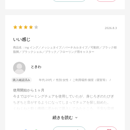
えます。揺れを止める機能もちゃんとあります。
2026.8.3
いい感じ
商品名：ing イング／メッシュタイプ／バーチカルタイプ／可動肘／ブラック樹
脂脚／ブラックシェル／ブラック／フローリング用キャスター
ときわ
購入確認済み
年代:
20代
性別:
女性
ご利用場所:
個室（寝室等）
使用開始から１ヶ月
今まではゲーミングチェアを使用していたが、身じろぎのたびぎ
ちぎちと音がするようになってしまってチェアを探し始めた。
くねくねと動く機構に惹かれて購入してみたところ、不安な音鳴
りは無くなった！但し座る時と立つ時はカッチョンと音がする。
続きを読む
これは座っていない時に椅子が倒れないように立ち上がると水平
に保つ機構があるようだ。