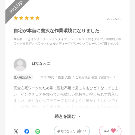
2025.5.16
自宅が本当に贅沢な作業環境になりました
商品名：ing イング／クッションタイプ／ヘッドレスト付きタイプ／可動肘／ホ
ワイト樹脂脚／ホワイトシェル／ディープグリーン／フローリング用キャスタ
ー
ばななわに
購入確認済み
年代:
30代
性別:
女性
ご利用場所:
個室（寝室等）
完全在宅ワークのため常に運動不足で肩こりもひどくなってしま
い、イングチェアを知ってから欲しい気持ちが抑えられず購入し
ました。座りながらフラフープを回すように動かすのもいいです
し、前後に揺れながら考え事をしたりするのもとても良いもので
す。カチャカチャ音が鳴るわけではないのですが、オフィスで揺
続きを読む
れてばっかだと怒られそうですが、自宅なら何も気にせずに使え
ます。
参考になった
11
Like!
6
特に前後に揺らす時にヘッドレストありで購入して良かったと思