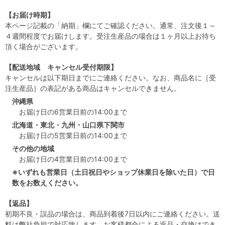
【お届け時期】
本ページ記載の「納期」欄にてご確認ください。通常、注文後１～
４週間程度でお届けします。受注生産品の場合は１ヶ月以上お待ち
頂く場合がございます。
【配送地域 キャンセル受付期限】
キャンセルは以下期日までにご連絡ください。なお、商品名に［受
注生産品］の表記がある商品はキャンセルできません。
沖縄県
お届け日の6営業日前の14:00まで
北海道・東北・九州・山口県下関市
お届け日の5営業日前の14:00まで
その他の地域
お届け日の4営業日前の14:00まで
※いずれも営業日（土日祝日やショップ休業日を除いた日）で日
数をお数えください。
【返品】
初期不良・誤品の場合は、商品到着後7日以内にご連絡ください。送
料は弊社負担で対応致します。お客様都合による返品・交換はでき