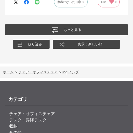
参考になった
0
Like!
0
絵を描くのと、ゲームをするためのデスクで使用しているためお
尻についてくるフレキシブルな座面が嬉しい。
肘置きは可動肘を選択したが、コントローラーをもって肘をつく
と硬さを感じる。高さや可動域は非常に良い。
もっと見る
絞り込み
表示：新しい順
ホーム
>
チェア・オフィスチェア
>
ing イング
カテゴリ
チェア・オフィスチェア
デスク・昇降デスク
収納
その他