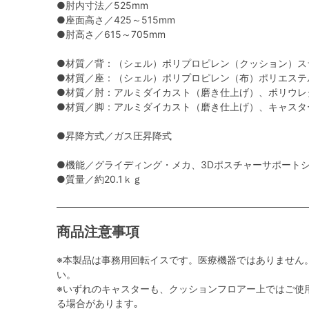
●肘内寸法／525mm
●座面高さ／425～515mm
●肘高さ／615～705mm
●材質／背：（シェル）ポリプロピレン（クッション）ス
●材質／座：（シェル）ポリプロピレン（布）ポリエステ
●材質／肘：アルミダイカスト（磨き仕上げ）、ポリウレ
●材質／脚：アルミダイカスト（磨き仕上げ）、キャスター
●昇降方式／ガス圧昇降式
●機能／グライディング・メカ、3Dポスチャーサポート
●質量／約20.1ｋｇ
商品注意事項
※本製品は事務用回転イスです。医療機器ではありません
い。
※いずれのキャスターも、クッションフロアー上ではご使
る場合があります｡