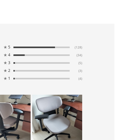
★
5
(128)
★
4
(34)
★
3
(5)
★
2
(3)
★
1
(4)