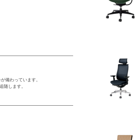
カが備わっています。
追随します。