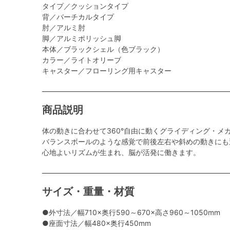
タイプ／クッションタイプ
背／バーチカルタイプ
肘／アルミ肘
脚／アルミポリッシュ脚
本体／ブラックシェル（色ブラック）
カラー／ライトオリーブ
キャスター／フローリング用キャスター
商品説明
体の動きに合わせて360°自由に動くグライディング・メ
バランスボールのような感覚で前後左右や斜めの動きにも
心地よいリズムが生まれ、脳が活発に働きます。
サイズ・重量・材質
●外寸法／幅710×奥行590～670×高さ960～1050mm
●座面寸法／幅480×奥行450mm