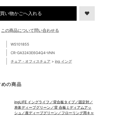
買い物かごへ入れる
この商品について問い合わせる
WS101855
CR-GA3243E6G4Q4-VNN
チェア・オフィスチェア
>
ing イング
すめの商品
ingLIFE イングライフ／背合板タイプ／固定肘／
本体ディープグリーン／背 合板ミディアムアッ
シュ／座ディープグリーン／フローリング用キャ