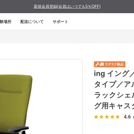
新規会員登録(会員はいつでも5％OFF)
験場所
配送について
サポート
ing イン
タイプ／ア
ラックシェ
グ用キャス
4.6
（