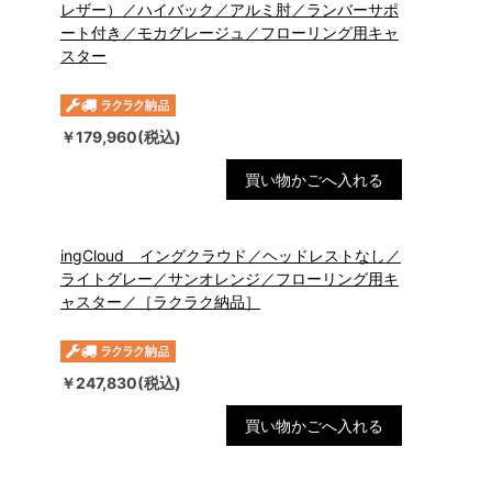
レザー）／ハイバック／アルミ肘／ランバーサポ
ート付き／モカグレージュ／フローリング用キャ
スター
￥179,960(税込)
買い物かごへ入れる
ingCloud イングクラウド／ヘッドレストなし／
ライトグレー／サンオレンジ／フローリング用キ
ャスター／［ラクラク納品］
￥247,830(税込)
買い物かごへ入れる