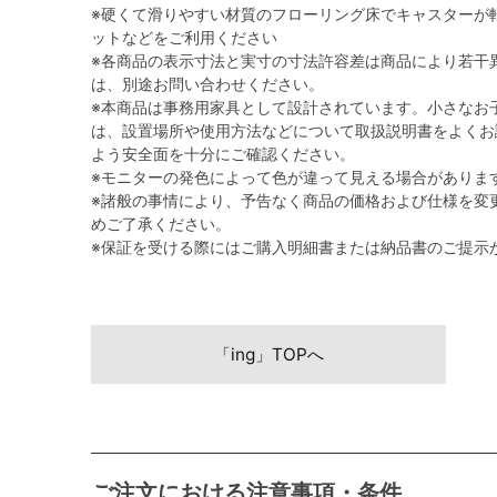
※硬くて滑りやすい材質のフローリング床でキャスターが
ットなどをご利用ください
※各商品の表示寸法と実寸の寸法許容差は商品により若干
は、別途お問い合わせください。
※本商品は事務用家具として設計されています。小さなお
は、設置場所や使用方法などについて取扱説明書をよくお
よう安全面を十分にご確認ください。
※モニターの発色によって色が違って見える場合がありま
※諸般の事情により、予告なく商品の価格および仕様を変
めご了承ください。
※保証を受ける際にはご購入明細書または納品書のご提示
「ing」TOPへ
ご注文における注意事項・条件